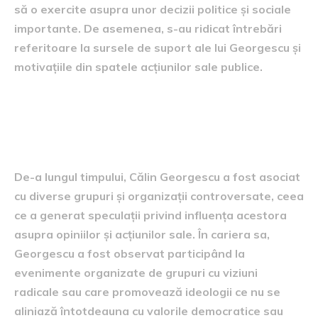
să o exercite asupra unor decizii politice și sociale
importante. De asemenea, s-au ridicat întrebări
referitoare la sursele de suport ale lui Georgescu și
motivațiile din spatele acțiunilor sale publice.
Relațiile lui Călin Georgescu
cu grupuri controversate
De-a lungul timpului, Călin Georgescu a fost asociat
cu diverse grupuri și organizații controversate, ceea
ce a generat speculații privind influența acestora
asupra opiniilor și acțiunilor sale. În cariera sa,
Georgescu a fost observat participând la
evenimente organizate de grupuri cu viziuni
radicale sau care promovează ideologii ce nu se
aliniază întotdeauna cu valorile democratice sau