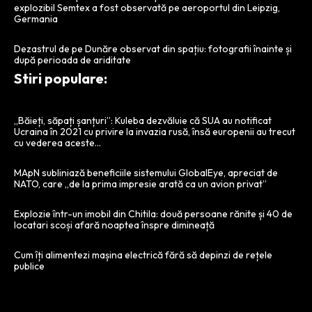
explozibil Semtex a fost observată pe aeroportul din Leipzig,
Germania
Dezastrul de pe Dunăre observat din spațiu: fotografii înainte și
după perioada de ariditate
Stiri populare:
„Băieți, săpați șanțuri”: Kuleba dezvăluie că SUA au notificat
Ucraina în 2021 cu privire la invazia rusă, însă europenii au trecut
cu vederea aceste...
MApN subliniază beneficiile sistemului GlobalEye, apreciat de
NATO, care „de la prima impresie arată ca un avion privat”
Explozie într-un imobil din Chitila: două persoane rănite și 40 de
locatari scoși afară noaptea înspre dimineață
Cum îți alimentezi mașina electrică fără să depinzi de rețele
publice