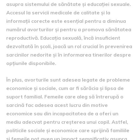
asupra sistemului de sănătate și educației sexuale.
Accesul la servicii medicale de calitate și la
informații corecte este esențial pentru a diminua
numărul avorturilor și pentru a promova sănătatea
reproductivă. Educația sexuală, încă insuficient
dezvoltată în școli, joacă un rol crucial în prevenirea
sarcinilor nedorite și în informarea tinerilor despre
opțiunile disponibile.
În plus, avorturile sunt adesea legate de probleme
economice și sociale, cum ar fi sărăcia și lipsa de
suport familial. Femeile care aleg să întrerupă o
sarcină fac adesea acest lucru din motive
economice sau din incapacitatea de a oferi un
mediu adecvat pentru creșterea unui copil. Astfel,
politicile sociale și economice care sprijină familiile
și femeile pot avea un impact semnificativ asupra