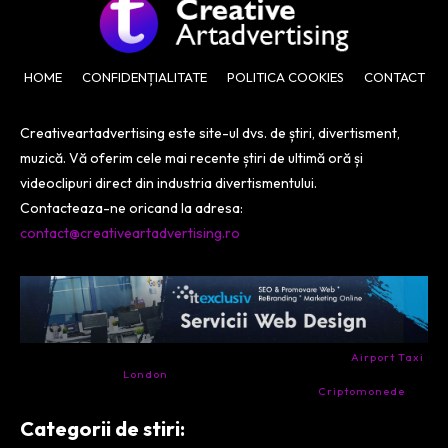
HOME
CONFIDENȚIALITATE
POLITICA COOKIES
CONTACT
Creativeartadvertising este site-ul dvs. de știri, divertisment,
muzică. Vă oferim cele mai recente știri de ultimă oră și
videoclipuri direct din industria divertismentului.
Contacteaza-ne oricand la adresa:
contact@creativeartadvertising.ro
- Ai nevoie de transport aeroport in Anglia? Încearcă
Airport Taxi
London
. Calitate la prețul corect.
- Companie specializata in tranzactionarea de
Criptomonede
si
infrastructura blockchain.
Categorii de stiri: