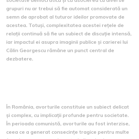
societate democratică și că asocierea cu diverse
grupuri nu ar trebui să fie automat considerată un
semn de aprobat al tuturor ideilor promovate de
acestea. Totuși, complexitatea acestei rețele de
relații continuă să fie un subiect de discuție intensă,
iar impactul ei asupra imaginii publice și carierei lui
Călin Georgescu rămâne un punct central de
dezbatere.
Implicațiile sociale ale
avorturilor în România
În România, avorturile constituie un subiect delicat
și complex, cu implicații profunde pentru societate.
În perioada comunistă, avorturile au fost interzise,
ceea ce a generat consecințe tragice pentru multe