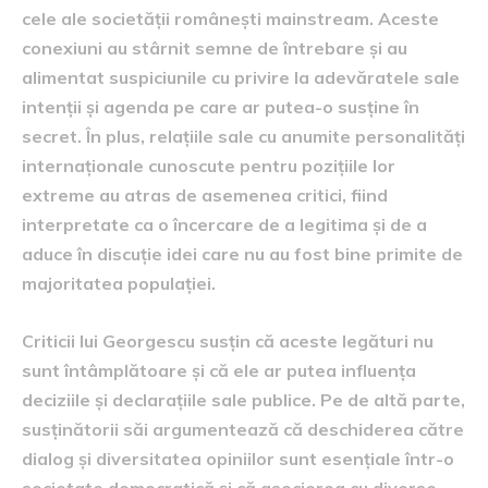
cele ale societății românești mainstream. Aceste
conexiuni au stârnit semne de întrebare și au
alimentat suspiciunile cu privire la adevăratele sale
intenții și agenda pe care ar putea-o susține în
secret. În plus, relațiile sale cu anumite personalități
internaționale cunoscute pentru pozițiile lor
extreme au atras de asemenea critici, fiind
interpretate ca o încercare de a legitima și de a
aduce în discuție idei care nu au fost bine primite de
majoritatea populației.
Criticii lui Georgescu susțin că aceste legături nu
sunt întâmplătoare și că ele ar putea influența
deciziile și declarațiile sale publice. Pe de altă parte,
susținătorii săi argumentează că deschiderea către
dialog și diversitatea opiniilor sunt esențiale într-o