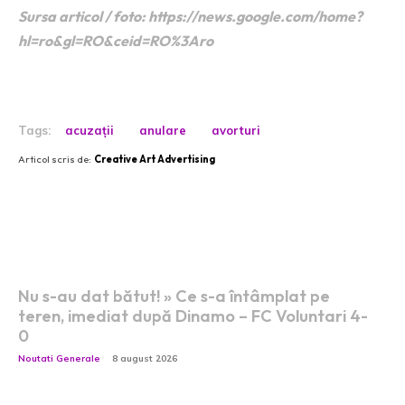
Sursa articol / foto: https://news.google.com/home?
hl=ro&gl=RO&ceid=RO%3Aro
Tags:
acuzații
anulare
avorturi
Articol scris de:
Creative Art Advertising
Postari fresh:
Nu s-au dat bătut! » Ce s-a întâmplat pe
teren, imediat după Dinamo – FC Voluntari 4-
0
Noutati Generale
8 august 2026