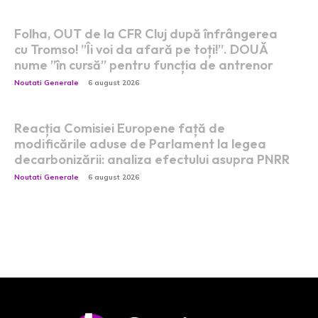
Folha, OUT de la CFR Cluj după înfrângerea
cu Tromso! ”Îi voi da afară pe toți!”. DOUĂ
nume ”în cursă” pentru funcția de antrenor
Noutati Generale
6 august 2026
Reacția Comisiei Europene față de
modificările aduse de Parlament la legea
decarbonizării: analiza efectului asupra PNRR
Noutati Generale
6 august 2026