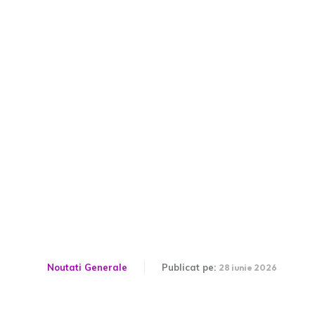
Călin Georgescu, acuzat
de „antiromânism” de
către Bolojan. Legături
dubioase între avorturi și
anularea alegerilor.
Noutati Generale
Publicat pe:
28 iunie 2026