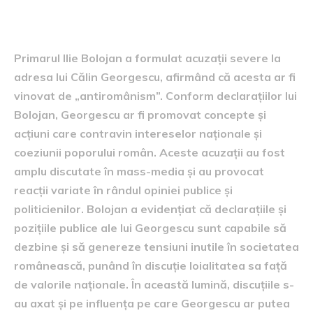
Bolojan
Primarul Ilie Bolojan a formulat acuzații severe la
adresa lui Călin Georgescu, afirmând că acesta ar fi
vinovat de „antiromânism”. Conform declarațiilor lui
Bolojan, Georgescu ar fi promovat concepte și
acțiuni care contravin intereselor naționale și
coeziunii poporului român. Aceste acuzații au fost
amplu discutate în mass-media și au provocat
reacții variate în rândul opiniei publice și
politicienilor. Bolojan a evidențiat că declarațiile și
pozițiile publice ale lui Georgescu sunt capabile să
dezbine și să genereze tensiuni inutile în societatea
românească, punând în discuție loialitatea sa față
de valorile naționale. În această lumină, discuțiile s-
au axat și pe influența pe care Georgescu ar putea