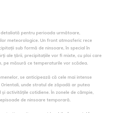
ă detaliată pentru perioada următoare,
ilor meteorologice. Un front atmosferic rece
itații sub formă de ninsoare, în special în
 ale țării, precipitațiile vor fi mixte, cu ploi care
re, pe măsură ce temperaturile vor scădea.
omenelor, se anticipează că cele mai intense
și Orientali, unde stratul de zăpadă ar putea
 și activitățile cotidiene. În zonele de câmpie,
ud episoade de ninsoare temporară.