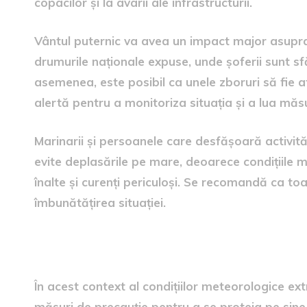
copacilor și la avarii ale infrastructurii.
Vântul puternic va avea un impact major asupra co
drumurile naționale expuse, unde șoferii sunt s
asemenea, este posibil ca unele zboruri să fie a
alertă pentru a monitoriza situația și a lua măs
Marinarii și persoanele care desfășoară activităț
evite deplasările pe mare, deoarece condițiile 
înalte și curenți periculoși. Se recomandă ca 
îmbunătățirea situației.
Recomandări pentru popula
În acest context al condițiilor meteorologice ex
măsuri de precauție pentru a se proteja pe sine ș