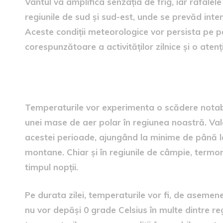
Vântul va amplifica senzația de frig, iar rafalele
regiunile de sud și sud-est, unde se prevăd inten
Aceste condiții meteorologice vor persista pe 
corespunzătoare a activităților zilnice și o aten
Temperaturi în scădere
Temperaturile vor experimenta o scădere notabi
unei mase de aer polar în regiunea noastră. Val
acestei perioade, ajungând la minime de până la
montane. Chiar și în regiunile de câmpie, termom
timpul nopții.
Pe durata zilei, temperaturile vor fi, de aseme
nu vor depăși 0 grade Celsius în multe dintre re