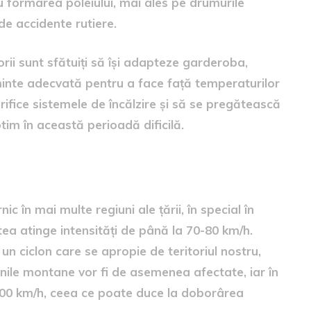
u formarea poleiului, mai ales pe drumurile
e accidente rutiere.
orii sunt sfătuiți să își adapteze garderoba,
inte adecvată pentru a face față temperaturilor
ifice sistemele de încălzire și să se pregătească
tim în această perioadă dificilă.
c în mai multe regiuni ale țării, în special în
tea atinge intensități de până la 70-80 km/h.
n ciclon care se apropie de teritoriul nostru,
unile montane vor fi de asemenea afectate, iar în
 100 km/h, ceea ce poate duce la doborârea