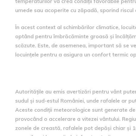
temperaturilor va crea condiții favorabile pentr
umede sau acoperite cu zăpadă, sporind riscul d
În acest context al schimbărilor climatice, locuit
optând pentru îmbrăcăminte groasă și încălțăm
scăzute. Este, de asemenea, important să se ver
locuințele pentru a asigura un confort termic op
Avertizări de vânt puternic
Autoritățile au emis avertizări pentru vânt puterni
sudul și sud-estul României, unde rafalele ar pu
Aceste condiții meteorologice sunt generate de u
provocând o accelerare a vitezei vântului. Regi
zonele de creastă, rafalele pot depăși chiar și