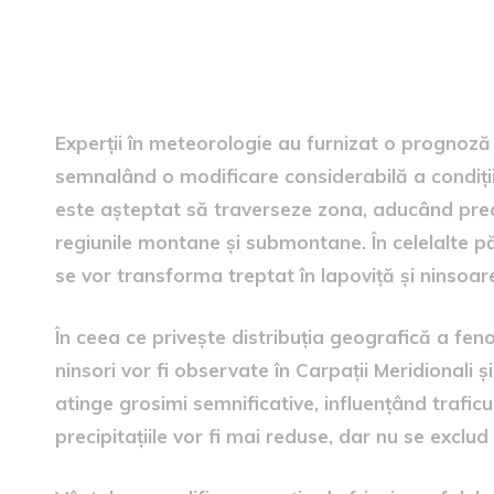
Prognoza meteo detaliată
Experții în meteorologie au furnizat o prognoz
semnalând o modificare considerabilă a condiți
este așteptat să traverseze zona, aducând precip
regiunile montane și submontane. În celelalte părți
se vor transforma treptat în lapoviță și ninsoa
În ceea ce privește distribuția geografică a fen
ninsori vor fi observate în Carpații Meridionali 
atinge grosimi semnificative, influențând traficul
precipitațiile vor fi mai reduse, dar nu se excl