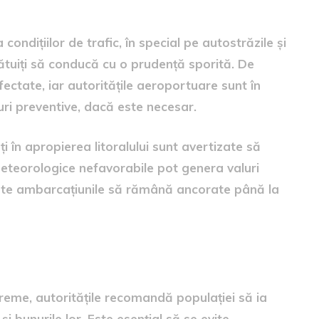
ndițiilor de trafic, în special pe autostrăzile și
fătuiți să conducă cu o prudență sporită. De
fectate, iar autoritățile aeroportuare sunt în
uri preventive, dacă este necesar.
i în apropierea litoralului sunt avertizate să
meteorologice nefavorabile pot genera valuri
toate ambarcațiunile să rămână ancorate până la
ție
treme, autoritățile recomandă populației să ia
i bunurile lor. Este esențial să se evite