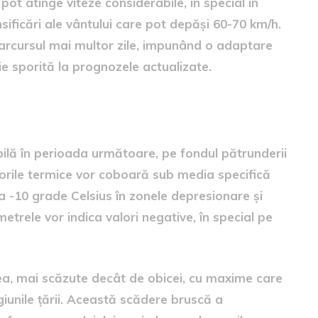
 pot atinge viteze considerabile, în special în
sificări ale vântului care pot depăși 60-70 km/h.
parcursul mai multor zile, impunând o adaptare
ție sporită la prognozele actualizate.
lă în perioada următoare, pe fondul pătrunderii
orile termice vor coboară sub media specifică
 -10 grade Celsius în zonele depresionare și
etrele vor indica valori negative, în special pe
nea, mai scăzute decât de obicei, cu maxime care
giunile țării. Această scădere bruscă a