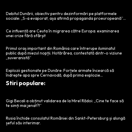
Debitul Dunării, obiectiv pentru dezinformări pe platformele
sociale: „S-a evaporat, așa afirmă propaganda proeuropeană”…
Ce influență are Ceuta în migrarea către Europa: examinarea
unei crize fără sfârșit
Primul oraș important din România care întrerupe iluminatul
public după miezul nopții. Hotărârea, contestată dintr-o viziune
„suveranistă”
Explozii gestionate pe Dunăre: Forțele armate încearcă să
îndrepte apa spre Cernavodă, după prima explozie…
Stiri populare:
Gigi Becali a obținut validarea de la Mirel Rădoi: „Cine te face să
te simți mai jenat?!”
Rusia închide consulatul României din Sankt-Petersburg și alungă
șeful său interimar.