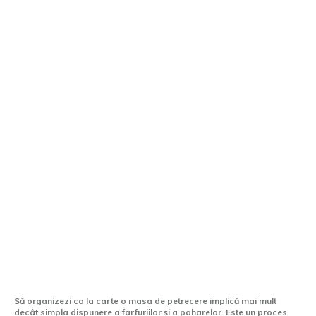
Cum poți aranja corect o masă de
petrecere
Să organizezi ca la carte o masa de petrecere implică mai mult
decât simpla dispunere a farfuriilor și a paharelor. Este un proces