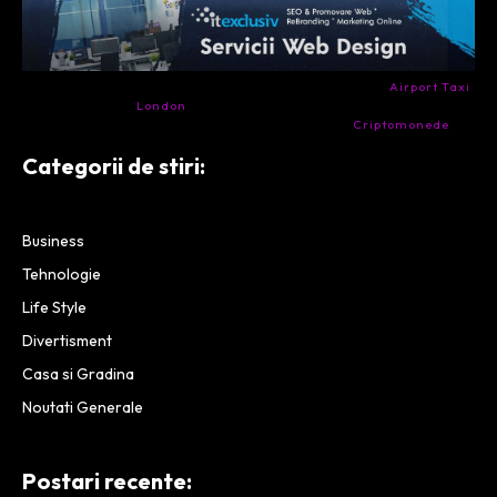
- Ai nevoie de transport aeroport in Anglia? Încearcă
Airport Taxi
London
. Calitate la prețul corect.
- Companie specializata in tranzactionarea de
Criptomonede
si
infrastructura blockchain.
Categorii de stiri:
Business
Tehnologie
Life Style
Divertisment
Casa si Gradina
Noutati Generale
Postari recente: