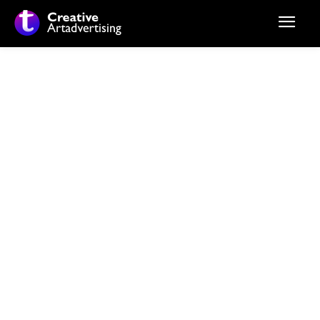
Distractie
Copii
Evenimente
Info si Program TV
Relaxare si ti