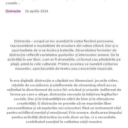
creativ...
Distractie
24 aprilie 2024
Distractie – ocupă un loc esențial în viața fiecărei persoane,
reprezentând o modalitate de evadare din rutina zilnică. Dar și o
oportunitate de a ne încărca bateriile. Diversitatea formelor de
distracție reflectă varietatea gusturilor și intereselor umane. De la
activități în aer liber, cum ar fi drumețiile, ciclismul sau plimbările pe
plajă, până la cele culturale. Printre acestea se numără vizitarea
muzeelor, spectacolele de teatru sau concertele muzicale.
În era digitală, distracția a căpătat noi dimensiuni. Jocurile video,
rețelele de socializare și platformele de streaming oferă acces
nelimitat la divertisment de orice fel, oricând și oriunde. Indiferent de
forma pe care o alege, distracția servește la întărirea legăturilor
sociale. Dar și la îmbunătățirea stării de bine și la stimularea
creativității. O distractie ne permite să ne exprimăm liber
personalitatea și să explorăm noi orizonturi, fiind un instrument vital
pentru echilibrul mental și emoțional. Prin urmare, dedicarea timpului
pentru activități distractive nu este doar un lux, ci o necesitate,
contribuind esențial la calitatea vieții noastre.