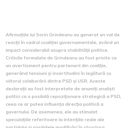
Consecințele afirmațiilor lui
Sorin Grindeanu
Afirmațiile lui Sorin Grindeanu au generat un val de
reacții în cadrul coaliției guvernamentale, având un
impact considerabil asupra stabilității politice.
Criticile formulate de Grindeanu au fost privite ca
un avertisment pentru partenerii din coaliție,
generând tensiuni și incertitudini în legătură cu
viitorul colaborării dintre PSD și USR. Aceste
declarații au fost interpretate de anumiți analiști
politici ca o posibilă repoziționare strategică a PSD,
ceea ce ar putea influența direcția politică a
guvernului. De asemenea, ele au stimulat
speculațiile referitoare la intențiile reale ale
partidului și posibilele modificări în structura