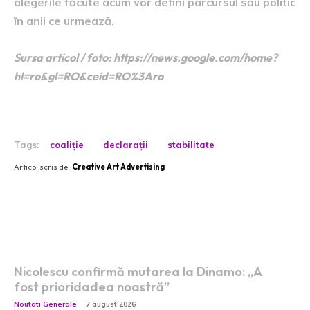
alegerile făcute acum vor defini parcursul său politic
în anii ce urmează.
Sursa articol / foto: https://news.google.com/home?
hl=ro&gl=RO&ceid=RO%3Aro
Tags:
coaliție
declarații
stabilitate
Articol scris de:
Creative Art Advertising
Postari fresh:
Nicolescu confirmă mutarea la Dinamo: „A
fost prioridadea noastră”
Noutati Generale
7 august 2026