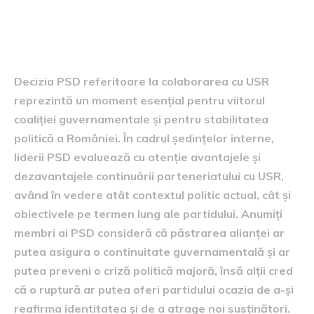
Decizia PSD cu privire la
colaborarea cu USR
Decizia PSD referitoare la colaborarea cu USR
reprezintă un moment esențial pentru viitorul
coaliției guvernamentale și pentru stabilitatea
politică a României. În cadrul ședințelor interne,
liderii PSD evaluează cu atenție avantajele și
dezavantajele continuării parteneriatului cu USR,
având în vedere atât contextul politic actual, cât și
obiectivele pe termen lung ale partidului. Anumiți
membri ai PSD consideră că păstrarea alianței ar
putea asigura o continuitate guvernamentală și ar
putea preveni o criză politică majoră, însă alții cred
că o ruptură ar putea oferi partidului ocazia de a-și
reafirma identitatea și de a atrage noi susținători.