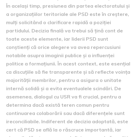
În același timp, presiunea din partea electoratului și
a organizațiilor teritoriale ale PSD este în creștere,
mulți solicitând o clarificare rapidă a poziției
partidului. Decizia finală va trebui să țină cont de
toate aceste elemente, iar liderii PSD sunt
conștienți că orice alegere va avea repercusiuni
notabile asupra imaginii publice și a influenței
politice a formațiunii. În acest context, este esențial
ca discuțiile să fie transparente și să reflecte voința
majorității membrilor, pentru a asigura o unitate
internă solidă și a evita eventualele scindări. De
asemenea, dialogul cu USR va fi crucial, pentru a
determina dacă există teren comun pentru
continuarea colaborării sau dacă diferențele sunt
ireconciliabile. Indiferent de decizia adoptată, este
cert că PSD se află la o răscruce importantă, iar