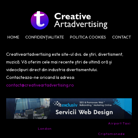
HOME
CONFIDENȚIALITATE
POLITICA COOKIES
CONTACT
Creativeartadvertising este site-ul dvs. de știri, divertisment,
muzică. Vă oferim cele mai recente știri de ultimă oră și
videoclipuri direct din industria divertismentului.
Contacteaza-ne oricand la adresa:
contact@creativeartadvertising.ro
- Ai nevoie de transport aeroport in Anglia? Încearcă
Airport Taxi
London
. Calitate la prețul corect.
- Companie specializata in tranzactionarea de
Criptomonede
si