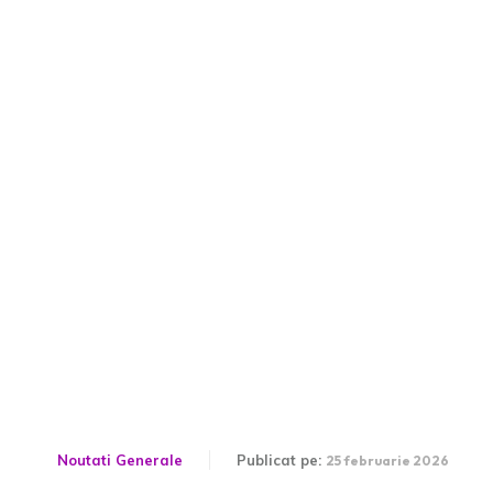
Sorin Grindeanu zguduie
Coaliția: „Continuăm cu
premierul Ilie Bolojan?”
PSD va decide dacă va
rămâne în Guvern
împreună cu USR.
Noutati Generale
Publicat pe:
25 februarie 2026