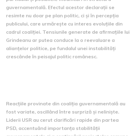
guvernamentală. Efectul acestor declarații se
resimte nu doar pe plan politic, ci și în percepția
publicului, care urmărește cu interes evoluțiile din
cadrul coaliției. Tensiunile generate de afirmațiile lui
Grindeanu ar putea conduce la o reevaluare a
alianțelor politice, pe fundalul unei instabilități
crescânde în peisajul politic românesc.
Reacțiile din cadrul coaliției
guvernamentale
Reacțiile provinate din coaliția guvernamentală au
fost variate, oscillând între surpriză și neliniște.
Liderii USR au cerut clarificări rapide din partea
PSD, accentuând importanța stabilității