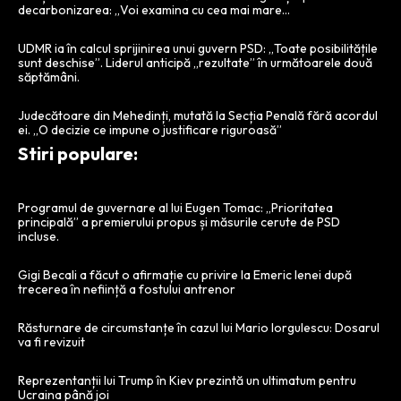
decarbonizarea: „Voi examina cu cea mai mare…
UDMR ia în calcul sprijinirea unui guvern PSD: „Toate posibilitățile
sunt deschise”. Liderul anticipă „rezultate” în următoarele două
săptămâni.
Judecătoare din Mehedinți, mutată la Secția Penală fără acordul
ei. „O decizie ce impune o justificare riguroasă”
Stiri populare:
Programul de guvernare al lui Eugen Tomac: „Prioritatea
principală” a premierului propus și măsurile cerute de PSD
incluse.
Gigi Becali a făcut o afirmație cu privire la Emeric Ienei după
trecerea în neființă a fostului antrenor
Răsturnare de circumstanțe în cazul lui Mario Iorgulescu: Dosarul
va fi revizuit
Reprezentanții lui Trump în Kiev prezintă un ultimatum pentru
Ucraina până joi