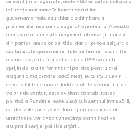
cu condiții renegociate, unde PSD ar putea solicita o
influență mai mare în luarea deciziilor
guvernamentale sau chiar o schimbare a
premierului, așa cum a sugerat Grindeanu. Această
abordare ar necesita negocieri intense și concesii
din partea ambelor partide, dar ar putea asigura o
continuitate guvernamentală pe termen scurt. De
asemenea, există și opțiunea ca USR să caute
sprijin de la alte formațiuni politice pentru a-și
asigura o majoritate, dacă relațiile cu PSD devin
ireversibil tensionate. Indiferent de scenariul care
va prinde contur, este evident că stabilitatea
politică a României este pusă sub semnul întrebării,
iar deciziile care se vor lua în perioada imediat
următoare vor avea consecințe semnificative
asupra direcției politice a țării.