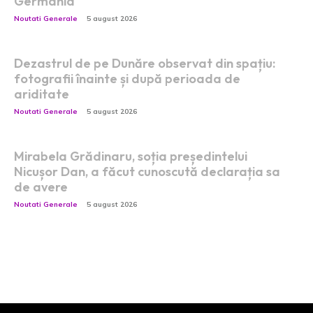
Germania
Noutati Generale
5 august 2026
Dezastrul de pe Dunăre observat din spațiu:
fotografii înainte și după perioada de
ariditate
Noutati Generale
5 august 2026
Mirabela Grădinaru, soția președintelui
Nicușor Dan, a făcut cunoscută declarația sa
de avere
Noutati Generale
5 august 2026