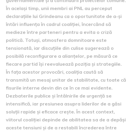
guvernamentale și a continuării proiectelor comune.
În același timp, unii membri ai PNL au perceput
declarațiile lui Grindeanu ca o oportunitate de a-și
întări influența în cadrul coaliției, încercând să
medieze între parteneri pentru a evita o criză
politică. Totuși, atmosfera domnitoare este
tensionată, iar discuțiile din culise sugerează o
posibilă reconfigurare a alianțelor, pe măsură ce
fiecare partid își reevaluează poziția și strategiile.
În fața acestor provocări, coaliția caută să
transmită un mesaj unitar de stabilitate, cu toate că
fisurile interne devin din ce în ce mai evidente.
Dezbaterile publice și întâlnirile de urgență se
intensifică, iar presiunea asupra liderilor de a găsi
soluții rapide și eficace crește. În acest context,
viitorul coaliției depinde de abilitatea sa de a depăși
aceste tensiuni și de a restabili încrederea între