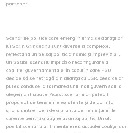
parteneri.
Posibile scenarii politice
Scenariile politice care emerg în urma declarațiilor
lui Sorin Grindeanu sunt diverse și complexe,
reflectând un peisaj politic dinamic și imprevizibil.
Un posibil scenariu implică o reconfigurare a
coaliției guvernamentale, în cazul în care PSD
decide să se retragă din alianța cu USR, ceea ce ar
putea conduce la formarea unui nou guvern sau la
alegeri anticipate. Acest scenariu ar putea fi
propulsat de tensiunile existente și de dorința
unora dintre lideri de a profita de nemulțumirile
curente pentru a obține avantaj politic. Un alt
posibil scenariu ar fi menținerea actualei coaliții, dar