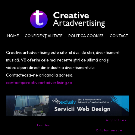
HOME
CONFIDENȚIALITATE
POLITICA COOKIES
CONTACT
Creativeartadvertising este site-ul dvs. de știri, divertisment,
muzică. Vă oferim cele mai recente știri de ultimă oră și
videoclipuri direct din industria divertismentului.
Contacteaza-ne oricand la adresa:
contact@creativeartadvertising.ro
- Ai nevoie de transport aeroport in Anglia? Încearcă
Airport Taxi
London
. Calitate la prețul corect.
- Companie specializata in tranzactionarea de
Criptomonede
si