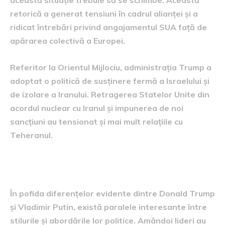
această situație trebuie să se schimbe. Această
retorică a generat tensiuni în cadrul alianței și a
ridicat întrebări privind angajamentul SUA față de
apărarea colectivă a Europei.
Referitor la Orientul Mijlociu, administrația Trump a
adoptat o politică de susținere fermă a Israelului și
de izolare a Iranului. Retragerea Statelor Unite din
acordul nuclear cu Iranul și impunerea de noi
sancțiuni au tensionat și mai mult relațiile cu
Teheranul.
Paralele între Trump și Putin
În pofida diferențelor evidente dintre Donald Trump
și Vladimir Putin, există paralele interesante între
stilurile și abordările lor politice. Amândoi lideri au