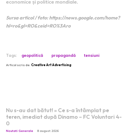
economice și politice mondiale.
Sursa articol / foto: https://news.google.com/home?
hl=ro&gl=RO&ceid=RO%3Aro
Tags:
geopolitică
propagandă
tensiuni
Articol scris de:
Creative Art Advertising
Postari fresh:
Nu s-au dat bătut! » Ce s-a întâmplat pe
teren, imediat după Dinamo – FC Voluntari 4-
0
Noutati Generale
8 august 2026