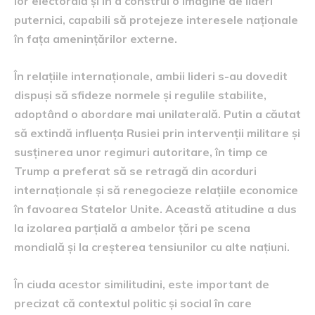
lor electorală și în a construi o imagine de lideri
puternici, capabili să protejeze interesele naționale
în fața amenințărilor externe.
În relațiile internaționale, ambii lideri s-au dovedit
dispuși să sfideze normele și regulile stabilite,
adoptând o abordare mai unilaterală. Putin a căutat
să extindă influența Rusiei prin intervenții militare și
susținerea unor regimuri autoritare, în timp ce
Trump a preferat să se retragă din acorduri
internaționale și să renegocieze relațiile economice
în favoarea Statelor Unite. Această atitudine a dus
la izolarea parțială a ambelor țări pe scena
mondială și la creșterea tensiunilor cu alte națiuni.
În ciuda acestor similitudini, este important de
precizat că contextul politic și social în care