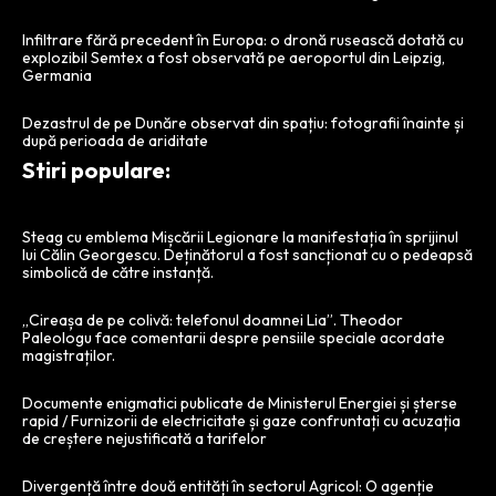
Infiltrare fără precedent în Europa: o dronă rusească dotată cu
explozibil Semtex a fost observată pe aeroportul din Leipzig,
Germania
Dezastrul de pe Dunăre observat din spațiu: fotografii înainte și
după perioada de ariditate
Stiri populare:
Steag cu emblema Mișcării Legionare la manifestația în sprijinul
lui Călin Georgescu. Deținătorul a fost sancționat cu o pedeapsă
simbolică de către instanță.
„Cireașa de pe colivă: telefonul doamnei Lia”. Theodor
Paleologu face comentarii despre pensiile speciale acordate
magistraților.
Documente enigmatici publicate de Ministerul Energiei și șterse
rapid / Furnizorii de electricitate și gaze confruntați cu acuzația
de creștere nejustificată a tarifelor
Divergență între două entități în sectorul Agricol: O agenție