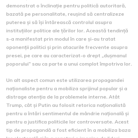
demonstrat o înclinație pentru politică autoritară,
bazată pe personalitate, reușind să centralizeze
puterea și să își întărească controlul asupra
instituțiilor politice ale țărilor lor. Această tendință
s-a manifestat prin modul în care și-au tratat
oponenții politici și prin atacurile frecvente asupra
presei, pe care au caracterizat-o drept „dușmanul
poporului” sau ca parte a unui complot împotriva lor.
Un alt aspect comun este utilizarea propagandei
naționaliste pentru a mobiliza sprijinul popular și a
distrage atenția de la problemele interne. Atât
Trump, cât și Putin au folosit retorica naționalistă
pentru a întări sentimentul de mândrie națională și
pentru a justifica politicile lor controversate. Acest
tip de propagandă a fost eficient în a mobiliza baza