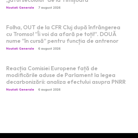
Noutati Generale
7 august 2026
Folha, OUT de la CFR Cluj după înfrângerea
cu Tromso! ”Îi voi da afară pe toți!”. DOUĂ
nume ”în cursă” pentru funcția de antrenor
Noutati Generale
6 august 2026
Reacția Comisiei Europene față de
modificările aduse de Parlament la legea
decarbonizării: analiza efectului asupra PNRR
Noutati Generale
6 august 2026