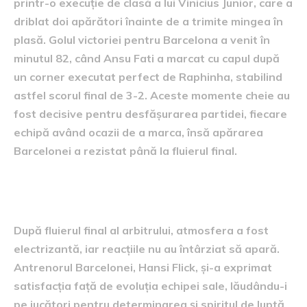
printr-o execuție de clasă a lui Vinicius Junior, care a
driblat doi apărători înainte de a trimite mingea în
plasă. Golul victoriei pentru Barcelona a venit în
minutul 82, când Ansu Fati a marcat cu capul după
un corner executat perfect de Raphinha, stabilind
astfel scorul final de 3-2. Aceste momente cheie au
fost decisive pentru desfășurarea partidei, fiecare
echipă având ocazii de a marca, însă apărarea
Barcelonei a rezistat până la fluierul final.
reacții după meci
După fluierul final al arbitrului, atmosfera a fost
electrizantă, iar reacțiile nu au întârziat să apară.
Antrenorul Barcelonei, Hansi Flick, și-a exprimat
satisfacția față de evoluția echipei sale, lăudându-i
pe jucători pentru determinarea și spiritul de luptă