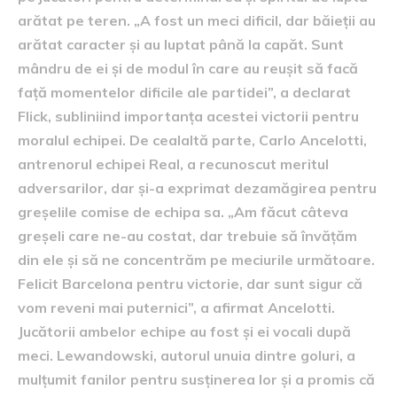
arătat pe teren. „A fost un meci dificil, dar băieții au
arătat caracter și au luptat până la capăt. Sunt
mândru de ei și de modul în care au reușit să facă
față momentelor dificile ale partidei”, a declarat
Flick, subliniind importanța acestei victorii pentru
moralul echipei. De cealaltă parte, Carlo Ancelotti,
antrenorul echipei Real, a recunoscut meritul
adversarilor, dar și-a exprimat dezamăgirea pentru
greșelile comise de echipa sa. „Am făcut câteva
greșeli care ne-au costat, dar trebuie să învățăm
din ele și să ne concentrăm pe meciurile următoare.
Felicit Barcelona pentru victorie, dar sunt sigur că
vom reveni mai puternici”, a afirmat Ancelotti.
Jucătorii ambelor echipe au fost și ei vocali după
meci. Lewandowski, autorul unuia dintre goluri, a
mulțumit fanilor pentru susținerea lor și a promis că