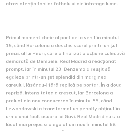
atras atenția fanilor fotbalului din întreaga lume.
momente cheie și goluri
Primul moment cheie al partidei a venit în minutul
15, când Barcelona a deschis scorul printr-un șut
precis al lui Pedri, care a finalizat o acțiune colectivă
demarată de Dembele. Real Madrid a reacționat
prompt, iar în minutul 23, Benzema a reușit să
egaleze printr-un șut splendid din marginea
careului, lăsându-l fără replică pe portar. În a doua
repriză, intensitatea a crescut, iar Barcelona a
preluat din nou conducerea în minutul 55, când
Lewandowski a transformat un penalty obținut în
urma unui fault asupra lui Gavi. Real Madrid nu s-a
lăsat mai prejos și a egalat din nou în minutul 68