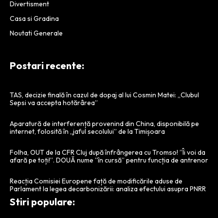
Divertisment
Casa si Gradina
Noutati Generale
Postari recente:
TAS, decizie finală în cazul de dopaj al lui Cosmin Matei: „Clubul
Sepsi va accepta hotărârea”
Aparatură de interferență provenind din China, disponibilă pe
internet, folosită în „jaful secolului” de la Timișoara
Folha, OUT de la CFR Cluj după înfrângerea cu Tromso! ”Îi voi da
afară pe toți!”. DOUĂ nume ”în cursă” pentru funcția de antrenor
Reacția Comisiei Europene față de modificările aduse de
Parlament la legea decarbonizării: analiza efectului asupra PNRR
Stiri populare: