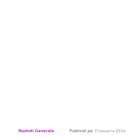
Video | Barcelona – Real
Madrid 3-2. Show în El
Clasico! Hansi Flick și
staff-ul său au triumfat
din nou în Supercupa
Spaniei.
Noutati Generale
Publicat pe:
11 ianuarie 2026