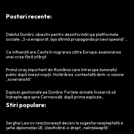
Postari recente:
Debitul Dunării, obiectiv pentru dezinformări pe platformele
sociale: „S-a evaporat, așa afirmă propaganda proeuropeană”…
Ce influență are Ceuta în migrarea către Europa: examinarea
unei crize fără sfârșit
Primul oraș important din România care întrerupe iluminatul
public după miezul nopții. Hotărârea, contestată dintr-o viziune
„suveranistă”
Explozii gestionate pe Dunăre: Forțele armate încearcă să
îndrepte apa spre Cernavodă, după prima explozie…
Stiri populare:
Serghei Lavrov reacționează decisiv la sugestia neașteptată a
șefei diplomației UE, clasificând-o drept „neînțeleaptă”.