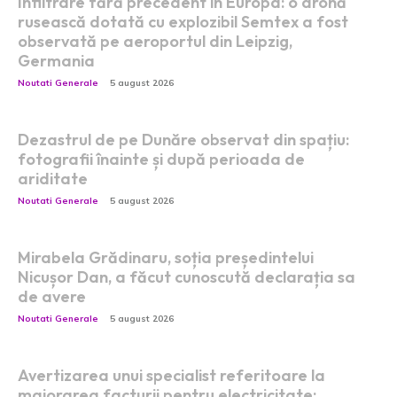
Infiltrare fără precedent în Europa: o dronă
rusească dotată cu explozibil Semtex a fost
observată pe aeroportul din Leipzig,
Germania
Noutati Generale
5 august 2026
Dezastrul de pe Dunăre observat din spațiu:
fotografii înainte și după perioada de
ariditate
Noutati Generale
5 august 2026
Mirabela Grădinaru, soția președintelui
Nicușor Dan, a făcut cunoscută declarația sa
de avere
Noutati Generale
5 august 2026
Avertizarea unui specialist referitoare la
majorarea facturii pentru electricitate: