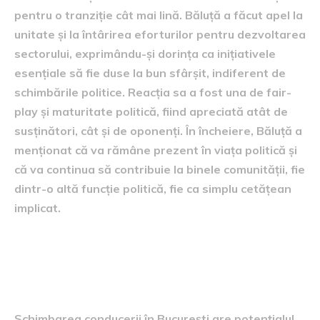
pentru o tranziție cât mai lină. Băluță a făcut apel la
unitate și la întârirea eforturilor pentru dezvoltarea
sectorului, exprimându-și dorința ca inițiativele
esențiale să fie duse la bun sfârșit, indiferent de
schimbările politice. Reacția sa a fost una de fair-
play și maturitate politică, fiind apreciată atât de
susținători, cât și de oponenți. În încheiere, Băluță a
menționat că va rămâne prezent în viața politică și
că va continua să contribuie la binele comunității, fie
dintr-o altă funcție politică, fie ca simplu cetățean
implicat.
Impactul asupra politicii
locale
Schimbarea conducerii în București are potențialul