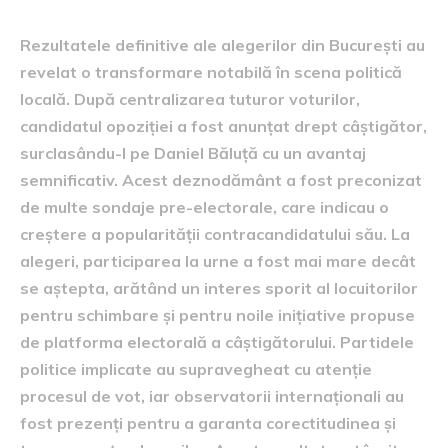
Rezultatele definitive ale alegerilor din București au
revelat o transformare notabilă în scena politică
locală. După centralizarea tuturor voturilor,
candidatul opoziției a fost anunțat drept câștigător,
surclasându-l pe Daniel Băluță cu un avantaj
semnificativ. Acest deznodământ a fost preconizat
de multe sondaje pre-electorale, care indicau o
creștere a popularității contracandidatului său. La
alegeri, participarea la urne a fost mai mare decât
se aștepta, arătând un interes sporit al locuitorilor
pentru schimbare și pentru noile inițiative propuse
de platforma electorală a câștigătorului. Partidele
politice implicate au supravegheat cu atenție
procesul de vot, iar observatorii internaționali au
fost prezenți pentru a garanta corectitudinea și