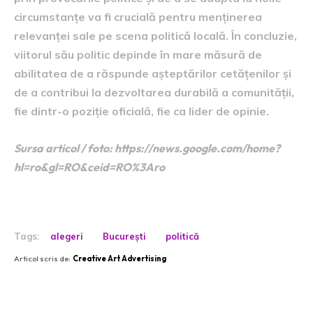
circumstanțe va fi crucială pentru menținerea
relevanței sale pe scena politică locală. În concluzie,
viitorul său politic depinde în mare măsură de
abilitatea de a răspunde așteptărilor cetățenilor și
de a contribui la dezvoltarea durabilă a comunității,
fie dintr-o poziție oficială, fie ca lider de opinie.
Sursa articol / foto: https://news.google.com/home?
hl=ro&gl=RO&ceid=RO%3Aro
Tags:
alegeri
București
politică
Articol scris de:
Creative Art Advertising