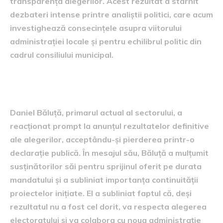
transparența alegerilor. Acest rezultat a stârnit
dezbateri intense printre analiștii politici, care acum
investighează consecințele asupra viitorului
administrației locale și pentru echilibrul politic din
cadrul consiliului municipal.
Reacția lui Daniel Băluță
Daniel Băluță, primarul actual al sectorului, a
reacționat prompt la anunțul rezultatelor definitive
ale alegerilor, acceptându-și pierderea printr-o
declarație publică. În mesajul său, Băluță a mulțumit
susținătorilor săi pentru sprijinul oferit pe durata
mandatului și a subliniat importanța continuității
proiectelor inițiate. El a subliniat faptul că, deși
rezultatul nu a fost cel dorit, va respecta alegerea
electoratului și va colabora cu noua administrație