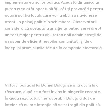
implementarea noilor politici. Această dinamică ar
putea crea atât oportunități, cât și provocări pentru
actorii politici locali, care vor trebui să navigheze
atent un peisaj politic în schimbare. Observatorii
consideră că această tranziție ar putea servi drept
un test major pentru abilitatea noii administrații de
a răspunde eficient nevoilor comunității și de a
îndeplini promisiunile făcute în campania electorală.
Viitorul politic al lui Daniel
Băluță
Viitorul politic al lui Daniel Băluță se află acum la o
răscruce, după ce a fost învins în alegerile recente.
În ciuda rezultatului nefavorabil, Băluță a dat de
înțeles că nu are intenția să se retragă din politică.