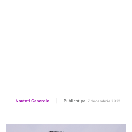
Rezultate finale alegeri
București: Declarația prin
care Daniel Băluță a admis
eșecul său
Noutati Generale
Publicat pe:
7 decembrie 2025