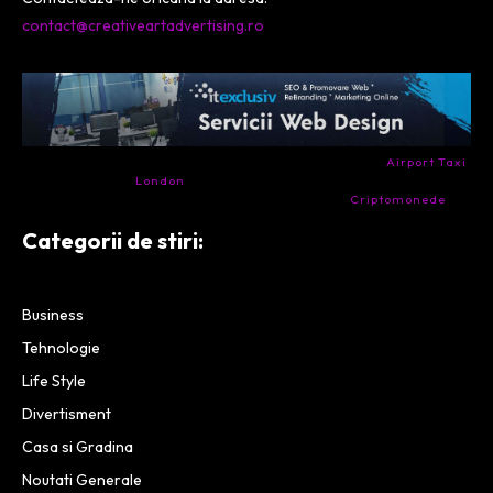
contact@creativeartadvertising.ro
- Ai nevoie de transport aeroport in Anglia? Încearcă
Airport Taxi
London
. Calitate la prețul corect.
- Companie specializata in tranzactionarea de
Criptomonede
si
infrastructura blockchain.
Categorii de stiri:
Business
Tehnologie
Life Style
Divertisment
Casa si Gradina
Noutati Generale