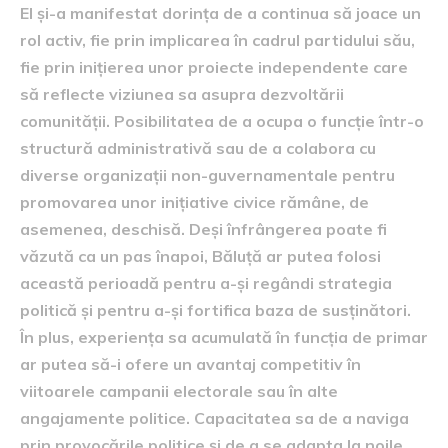
El și-a manifestat dorința de a continua să joace un
rol activ, fie prin implicarea în cadrul partidului său,
fie prin inițierea unor proiecte independente care
să reflecte viziunea sa asupra dezvoltării
comunității. Posibilitatea de a ocupa o funcție într-o
structură administrativă sau de a colabora cu
diverse organizații non-guvernamentale pentru
promovarea unor inițiative civice rămâne, de
asemenea, deschisă. Deși înfrângerea poate fi
văzută ca un pas înapoi, Băluță ar putea folosi
această perioadă pentru a-și regândi strategia
politică și pentru a-și fortifica baza de susținători.
În plus, experiența sa acumulată în funcția de primar
ar putea să-i ofere un avantaj competitiv în
viitoarele campanii electorale sau în alte
angajamente politice. Capacitatea sa de a naviga
prin provocările politice și de a se adapta la noile