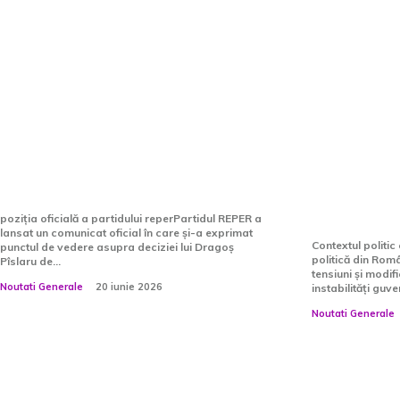
Reacția REPER referitoare
Nicușor 
la aderarea lui Dragoș
declare a
Pîslaru la PNL
Eugen To
(surse)
poziția oficială a partidului reperPartidul REPER a
lansat un comunicat oficial în care și-a exprimat
Contextul politi
punctul de vedere asupra deciziei lui Dragoș
politică din Româ
Pîslaru de...
tensiuni și modifi
Noutati Generale
20 iunie 2026
instabilități guv
Noutati Generale