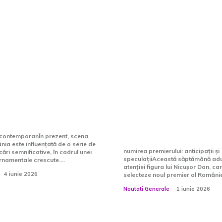
Dan, anticipat să
Nicușor Dan, anti
stăzi numirea lui
desemneze premie
mac ca premier
cursul acestei să
Tomac continuă să
favoritul la Cotro
c contemporanÎn prezent, scena
nia este influențată de o serie de
numirea premierului: anticipații și
cări semnificative, în cadrul unei
speculațiiAceastă săptămână aduc
ernamentale crescute....
atenției figura lui Nicușor Dan, c
4 iunie 2026
selecteze noul premier al României.
Noutati Generale
1 iunie 2026