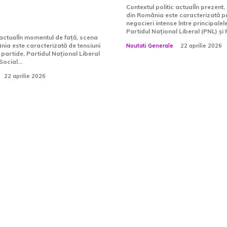
că „calculul”
Contextul politic actualÎn prezent,
din România este caracterizată pri
negocieri intense între principalel
Partidul Național Liberal (PNL) și P
 actualÎn momentul de față, scena
nia este caracterizată de tensiuni
Noutati Generale
22 aprilie 2026
e partide, Partidul Național Liberal
Social...
22 aprilie 2026