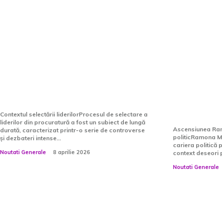
Reformarea procurorilor
Ramona M
după desemnarea liderilor:
care a aj
hotărârea este de natură
Viena: „
politică
austrieci
considera
Contextul selectării liderilorProcesul de selectare a
liderilor din procuratură a fost un subiect de lungă
Ascensiunea Ramo
durată, caracterizat printr-o serie de controverse
politicRamona Mi
și dezbateri intense...
cariera politică p
Noutati Generale
8 aprilie 2026
context deseori p
Noutati Generale