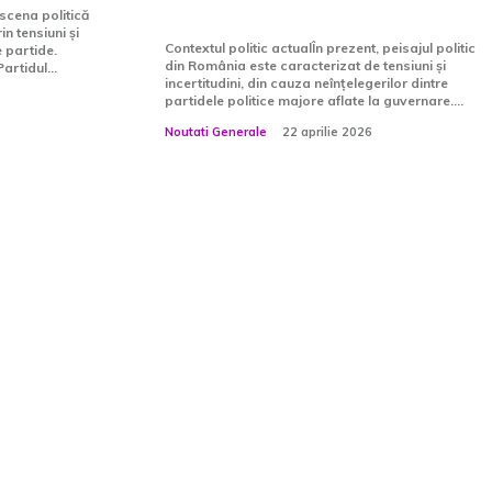
face…
 scena politică
n tensiuni și
Contextul politic actualÎn prezent, peisajul politic
e partide.
din România este caracterizat de tensiuni și
artidul...
incertitudini, din cauza neînțelegerilor dintre
partidele politice majore aflate la guvernare....
Noutati Generale
22 aprilie 2026