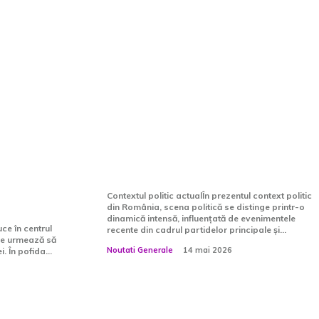
cipat să
Bolojan, Grindeanu și
rul în
partidele importante în
ptămâni.
cercetări, conform lui
 fie
Vasile Dîncu: „A apărut o…
ceni…
Contextul politic actualÎn prezentul context politic
din România, scena politică se distinge printr-o
dinamică intensă, influențată de evenimentele
e în centrul
recente din cadrul partidelor principale și...
are urmează să
Noutati Generale
14 mai 2026
 În pofida...