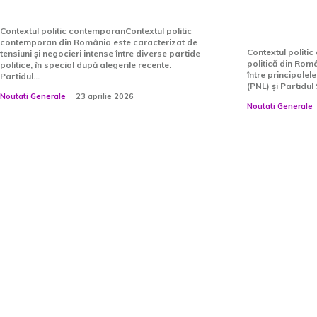
elimina…
PNL expli
unei…
Contextul politic contemporanContextul politic
contemporan din România este caracterizat de
Contextul politic
tensiuni și negocieri intense între diverse partide
politică din Româ
politice, în special după alegerile recente.
între principalel
Partidul...
(PNL) și Partidul 
Noutati Generale
23 aprilie 2026
Noutati Generale