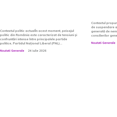
funcțiile secundare și
a lui Nic
tertiare în cadrul
Răspunsul
instituțiilor statului.
Contextul propu
de suspendare a 
Contextul politic actualÎn acest moment, peisajul
generată de nemu
politic din România este caracterizat de tensiuni și
consilierilor gener
confruntări intense între principalele partide
Noutati Generale
politice, Partidul Național Liberal (PNL)...
Noutati Generale
24 iulie 2026