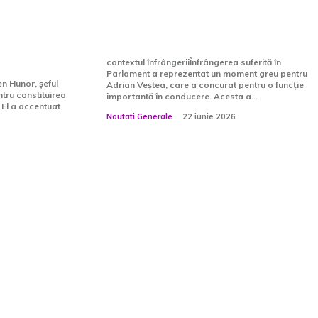
tă
cerut această poziție
a „scădea
pentru o funcție”
contextul înfrângeriiÎnfrângerea suferită în
Parlament a reprezentat un moment greu pentru
en Hunor, șeful
Adrian Veștea, care a concurat pentru o funcție
ru constituirea
importantă în conducere. Acesta a...
 El a accentuat
Noutati Generale
22 iunie 2026