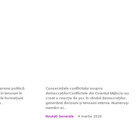
 Ilie
„Asta e mult mai serios
ului ei în
decât vă închipuiți”.
r
Frustrare în cadrul
sie a
democraților în legătură cu
enite din
conflictul din Orientul
Mijlociu, după o…
 arena politică
Consecințele conflictului asupra
n tensiuni în
democrațilorConflictele din Orientul Mijlociu au
ele formațiuni
creat o reacție de șoc în rândul democraților,
...
generând diviziuni și tensiuni interne. Numeroși
membri ai...
Noutati Generale
4 martie 2026