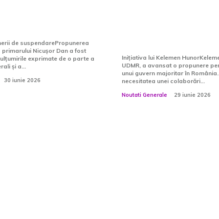
ușor Dan.
solicitare adresa
 lui Ilie Bolojan
politicienilor de 
temperatura”…
nerii de suspendarePropunerea
primarului Nicușor Dan a fost
Inițiativa lui Kelemen HunorKelem
lțumirile exprimate de o parte a
UDMR, a avansat o propunere pent
ali și a...
unui guvern majoritar în România.
30 iunie 2026
necesitatea unei colaborări...
Noutati Generale
29 iunie 2026