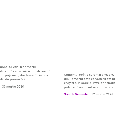
iletic, românca
Sfaturile mamei lui
uns viceprimar în
Bolojan adresate fi
Percepția
lumina solicitărilo
lor a evoluat
insistente de demi
bil în ultimii ani”
prim-ministrului v
partea PSD
nei Miletic în domeniul
letic a început să-și construiască
Contextul politic curentÎn prezent,
rin pași mici, dar fervenți, într-un
din România este caracterizată pri
lin de provocări...
creștere, în special între principal
30 martie 2026
politice. Executivul se confruntă cu
Noutati Generale
12 martie 2026