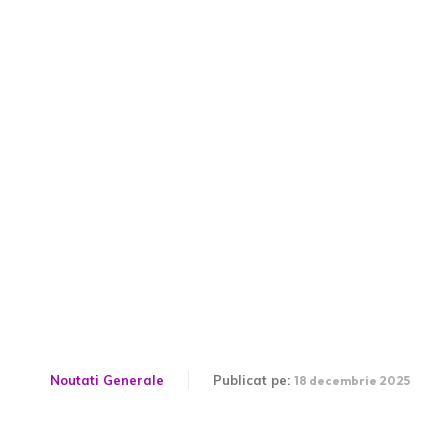
Mircea Coșea a murit la
vârsta de 83 de ani.
Mesajul său final public
referitor la spitalizarea la
Spitalul Floreasca.
Noutati Generale
Publicat pe:
18 decembrie 2025