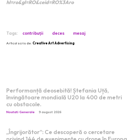
hl=ro&gl=RO&ceid=RO%3Aro
Tags:
contribuții
deces
mesaj
Articol scris de:
Creative Art Advertising
Postari fresh:
Performanță deosebită! Ștefania Uță,
învingătoare mondială U20 la 400 de metri
cu obstacole.
Noutati Generale
9 august 2026
„Îngrijorător”: Ce descoperă o cercetare
privind 144 de evenimente cu drone în Europa