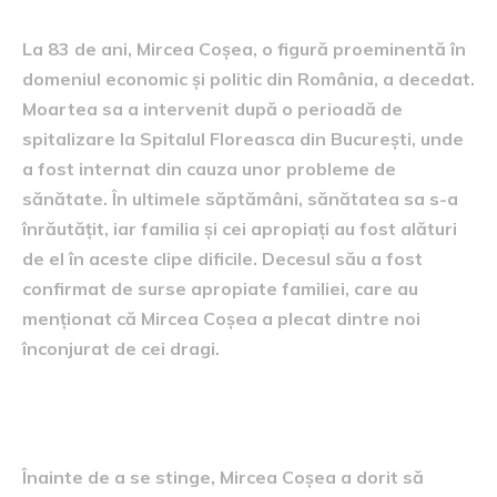
La 83 de ani, Mircea Coșea, o figură proeminentă în
domeniul economic și politic din România, a decedat.
Moartea sa a intervenit după o perioadă de
spitalizare la Spitalul Floreasca din București, unde
a fost internat din cauza unor probleme de
sănătate. În ultimele săptămâni, sănătatea sa s-a
înrăutățit, iar familia și cei apropiați au fost alături
de el în aceste clipe dificile. Decesul său a fost
confirmat de surse apropiate familiei, care au
menționat că Mircea Coșea a plecat dintre noi
înconjurat de cei dragi.
ultimul mesaj public
Înainte de a se stinge, Mircea Coșea a dorit să