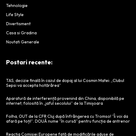
Tehnologie
Life Style
Divertisment
Casa si Gradina
Noutati Generale
Postari recente:
TAS, decizie finală în cazul de dopaj al lui Cosmin Matei: „Clubul
Sepsi va accepta hotărârea”
Aparatură de interferență provenind din China, disponibilă pe
internet, folosită în „jaful secolului” de la Timișoara
Folha, OUT de la CFR Cluj după înfrângerea cu Tromso! ”Îi voi da
afară pe toți!”. DOUĂ nume ”în cursă” pentru funcția de antrenor
Reacția Comisiei Europene față de modificările aduse de