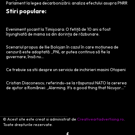
Parlament la legea decarbonizării: analiza efectului asupra PNRR
Stiri populare:
Eveniment șocant la Timișoara: O fetiță de 10 ani a fost
înjunghiată de mama sa din dorința de răzbunare.
Scenariul propus de Ilie Bolojan în cazul în care moțiunea de
cenzură este adoptată: „PNL ar putea continua să fie la
guvernare, însă nu…
Ce trebuie sa stii despre un serviciu de inchirieri masini Otopeni
Cristian Diaconescu, referindu-se la răspunsul NATO la cererea
de ajutor a României: „Alarming. It’s a good thing that Nicușor…”
© Acest site este creat si administrat de
Creativeartadvertising.ro
.
Toate drepturile rezervate.