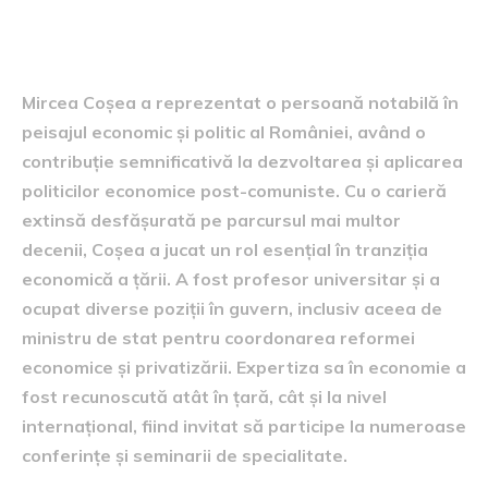
cariera și contribuțiile lui
Mircea Coșea
Mircea Coșea a reprezentat o persoană notabilă în
peisajul economic și politic al României, având o
contribuție semnificativă la dezvoltarea și aplicarea
politicilor economice post-comuniste. Cu o carieră
extinsă desfășurată pe parcursul mai multor
decenii, Coșea a jucat un rol esențial în tranziția
economică a țării. A fost profesor universitar și a
ocupat diverse poziții în guvern, inclusiv aceea de
ministru de stat pentru coordonarea reformei
economice și privatizării. Expertiza sa în economie a
fost recunoscută atât în țară, cât și la nivel
internațional, fiind invitat să participe la numeroase
conferințe și seminarii de specialitate.