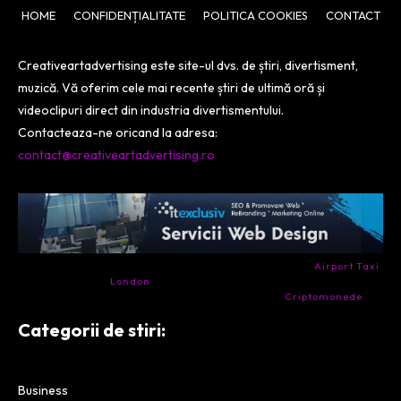
HOME
CONFIDENȚIALITATE
POLITICA COOKIES
CONTACT
Creativeartadvertising este site-ul dvs. de știri, divertisment,
muzică. Vă oferim cele mai recente știri de ultimă oră și
videoclipuri direct din industria divertismentului.
Contacteaza-ne oricand la adresa:
contact@creativeartadvertising.ro
- Ai nevoie de transport aeroport in Anglia? Încearcă
Airport Taxi
London
. Calitate la prețul corect.
- Companie specializata in tranzactionarea de
Criptomonede
si
infrastructura blockchain.
Categorii de stiri:
Business