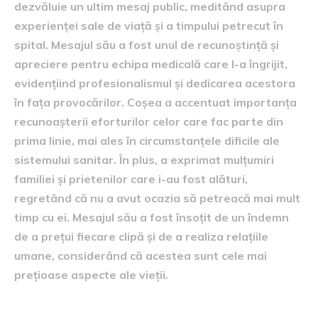
dezvăluie un ultim mesaj public, meditând asupra
experienței sale de viață și a timpului petrecut în
spital. Mesajul său a fost unul de recunoștință și
apreciere pentru echipa medicală care l-a îngrijit,
evidențiind profesionalismul și dedicarea acestora
în fața provocărilor. Coșea a accentuat importanța
recunoașterii eforturilor celor care fac parte din
prima linie, mai ales în circumstanțele dificile ale
sistemului sanitar. În plus, a exprimat mulțumiri
familiei și prietenilor care i-au fost alături,
regretând că nu a avut ocazia să petreacă mai mult
timp cu ei. Mesajul său a fost însoțit de un îndemn
de a prețui fiecare clipă și de a realiza relațiile
umane, considerând că acestea sunt cele mai
prețioase aspecte ale vieții.