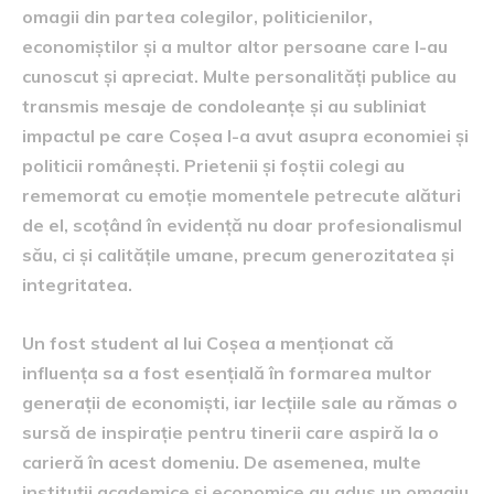
omagii din partea colegilor, politicienilor,
economiștilor și a multor altor persoane care l-au
cunoscut și apreciat. Multe personalități publice au
transmis mesaje de condoleanțe și au subliniat
impactul pe care Coșea l-a avut asupra economiei și
politicii românești. Prietenii și foștii colegi au
rememorat cu emoție momentele petrecute alături
de el, scoțând în evidență nu doar profesionalismul
său, ci și calitățile umane, precum generozitatea și
integritatea.
Un fost student al lui Coșea a menționat că
influența sa a fost esențială în formarea multor
generații de economiști, iar lecțiile sale au rămas o
sursă de inspirație pentru tinerii care aspiră la o
carieră în acest domeniu. De asemenea, multe
instituții academice și economice au adus un omagiu