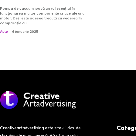
Pompa de vacuum joacă un rol esențial în
funcționarea multor componente critice ale unui
motor. Deși este adesea trecută cu vederea în
comparație cu...
Auto
6 ianuarie 2025
Categor
Creativeartadvertising este site-ul dvs. de
știri, divertisment, muzică. Vă oferim cele