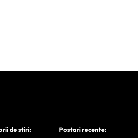
ii de stiri:
Postari recente: