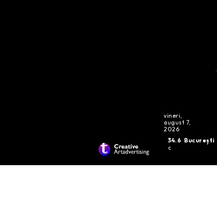
vineri,
august 7,
2026
34.6
București
C