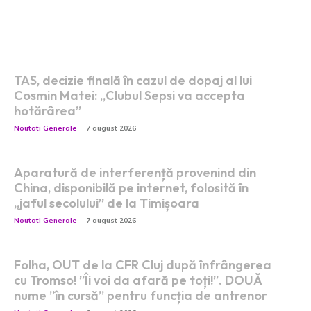
Postari fresh:
TAS, decizie finală în cazul de dopaj al lui
Cosmin Matei: „Clubul Sepsi va accepta
hotărârea”
Noutati Generale
7 august 2026
Aparatură de interferență provenind din
China, disponibilă pe internet, folosită în
„jaful secolului” de la Timișoara
Noutati Generale
7 august 2026
Folha, OUT de la CFR Cluj după înfrângerea
cu Tromso! ”Îi voi da afară pe toți!”. DOUĂ
nume ”în cursă” pentru funcția de antrenor