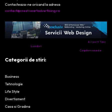
Contacteaza-ne oricand la adresa:
contact@creativeartadvertising.ro
- Ai nevoie de transport aeroport in Anglia? Încearcă
Airport Taxi
London
. Calitate la prețul corect.
- Companie specializata in tranzactionarea de
Criptomonede
si
infrastructura blockchain.
Categorii de stiri:
Business
Tehnologie
Life Style
Divertisment
Casa si Gradina