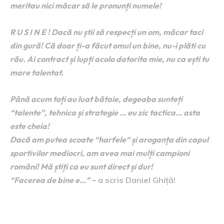
meritau nici măcar să le pronunți numele!
R U S I N E ! Dacă nu știi să respecți un om, măcar taci
din gură! Că doar ți-a făcut omul un bine, nu-i plăti cu
rău. Ai contract și lupți acolo datorita mie, nu ca ești tu
mare talentat.
Până acum toți au luat bătaie, degeaba sunteți
“talente”, tehnica și strategie … eu zic tactica… asta
este cheia!
Dacă am putea scoate “harfele“ și aroganța din capul
sportivilor mediocri, am avea mai mulți campioni
români! Mă știți ca eu sunt direct și dur!
“Facerea de bine e…”
– a scris Daniel Ghiţă!
Daniel Ghiță, cel mai valoros