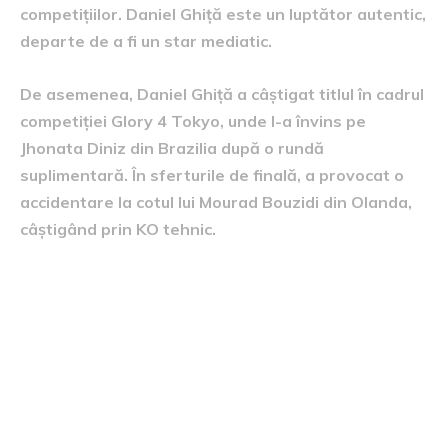
competițiilor. Daniel Ghiță este un luptător autentic,
departe de a fi un star mediatic.
De asemenea, Daniel Ghiță a câștigat titlul în cadrul
competiției Glory 4 Tokyo, unde l-a învins pe
Jhonata Diniz din Brazilia după o rundă
suplimentară. În sferturile de finală, a provocat o
accidentare la cotul lui Mourad Bouzidi din Olanda,
câștigând prin KO tehnic.
Fostul sportiv Daniel Ghiță a
exprimat regretul pentru că a
oferit ajutor unor sportivi români
necontractați. Într-o postare pe
Facebook, el a dezvăluit motivele