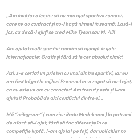
nemulțumirii sale
„Am învățat o lecție: să nu mai ajut sportivii români,
care nu au contract și nu-i bagă nimeni în seamă! Lasă-i
jos, ca dacă-i ajuți se cred Mike Tyson sau M. Ali!
Am ajutat mulți sportivi români să ajungă în gale
internaționale: Gratis și fără să le cer absolut nimic!
Azi, s-a certat un prieten cu unul dintre sportivi, iar eu
am fost băgat la mijloc! Prietenul m-a rugat să nu-l ajut,
ca nu este un om cu caracter! Am trecut peste și l-am
ajutat! Probabil de aici conflictul dintre ei…
Mă “milogeam“ ( cum zice Radu Medeleanu ) la patronii
de afară să-i ajut, fără să fac diferențe în ce
competiție luptă. I-am ajutat pe toți, dar unii chiar nu