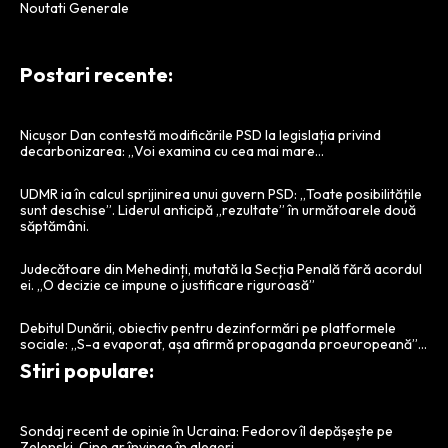
Noutati Generale
Postari recente:
Nicușor Dan contestă modificările PSD la legislația privind
decarbonizarea: „Voi examina cu cea mai mare…
UDMR ia în calcul sprijinirea unui guvern PSD: „Toate posibilitățile
sunt deschise”. Liderul anticipă „rezultate” în următoarele două
săptămâni.
Judecătoare din Mehedinți, mutată la Secția Penală fără acordul
ei. „O decizie ce impune o justificare riguroasă”
Debitul Dunării, obiectiv pentru dezinformări pe platformele
sociale: „S-a evaporat, așa afirmă propaganda proeuropeană”…
Stiri populare:
Sondaj recent de opinie în Ucraina: Fedorov îl depășește pe
Zelenski. Cine ar învinge în alegeri…