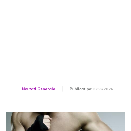
Campionul mondial de
KickBox Daniel Ghita – foc
si para: Rusine!
Noutati Generale
Publicat pe:
8 mai 2024