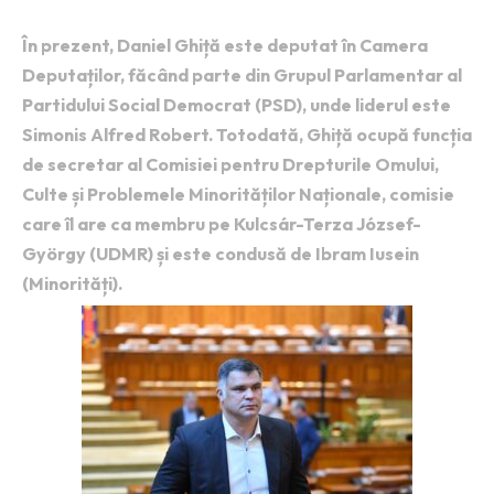
În prezent, Daniel Ghiță este deputat în Camera
Deputaților, făcând parte din Grupul Parlamentar al
Partidului Social Democrat (PSD), unde liderul este
Simonis Alfred Robert. Totodată, Ghiță ocupă funcția
de secretar al Comisiei pentru Drepturile Omului,
Culte și Problemele Minorităților Naționale, comisie
care îl are ca membru pe Kulcsár-Terza József-
György (UDMR) și este condusă de Ibram Iusein
(Minorități).