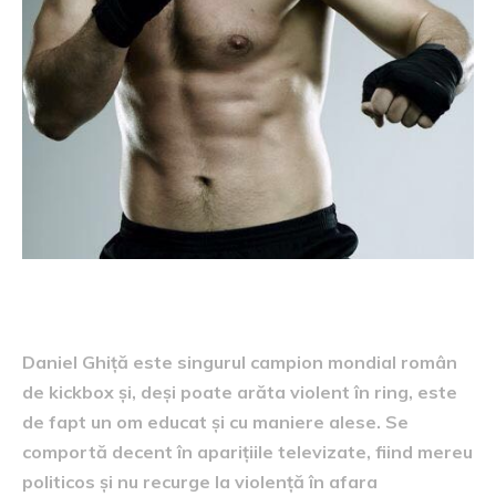
Daniel Ghiță este singurul campion mondial român
de kickbox și, deși poate arăta violent în ring, este
de fapt un om educat și cu maniere alese. Se
comportă decent în aparițiile televizate, fiind mereu
politicos și nu recurge la violență în afara