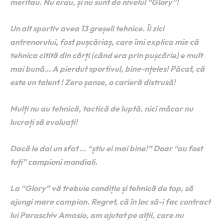
meritau. Nu erau, și nu sunt de nivelul “Glory”!
Un alt sportiv avea 13 greșeli tehnice. Îi zici
antrenorului, fost pușcăriaș, care îmi explica mie că
tehnica citită din cărți (când era prin pușcărie) e mult
mai bună… A pierdut sportivul, bine-nțeles! Păcat, că
este un talent ! Zero șanse, o carieră distrusă!
Mulți nu au tehnică, tactică de luptă, nici măcar nu
lucrați să evoluați!
Dacă le dai un sfat … “știu ei mai bine!” Doar “au fost
toți” campioni mondiali.
La “Glory” vă trebuie condiție și tehnică de top, să
ajungi mare campion. Regret, că în loc să-i fac contract
lui Paraschiv Amasio, am ajutat pe alții, care nu