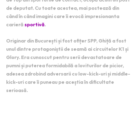
de deputat. Cu toate acestea, mai postează din
când în când imagini care îi evocă impresionanta
carieră
sportivă
.
Originar din București și fost ofițer SPP, Ghiță a fost
unul dintre protagoniștii de seamă ai circuitelor K1 și
Glory. Era cunoscut pentru serii devastatoare de
pumni și puterea formidabilă a loviturilor de picior,
adesea zdrobind adversarii cu low-kick-uri și middle-
kick-uri care îi puneau pe aceștia în dificultate
serioasă.
Actualmente, Daniel Ghiță
profil de politician, deputat
PSD