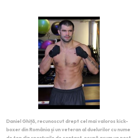
kick-boxer din România !
Daniel Ghiță, recunoscut drept cel mai valoros kick-
boxer din România și un veteran al duelurilor cu nume
de top din sporturile de contact, ocupă acum un post