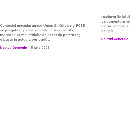
albaștri » Duel cu Darius
evident”
Olaru
Declarațiile lui G
de comentarii nea
Contextul meciului amicalUnion St. Gilloise și FCSB
Florin Tănase, su
se pregătesc pentru o confruntare amicală,
echipă...
marcând prima întâlnire de acest tip pentru roș-
Noutati Generale
albaștri în actuala perioadă...
Noutati Generale
5 iulie 2026