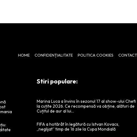
HOME
CONFIDENȚIALITATE
POLITICA COOKIES
CONTACT
Stiri populare:
Marina Luca a învins în sezonul 17 al show-ului Chefi
ronă
la cuțite 2026. Ce recompensă va obține, alături de
ost
Cuțitul de aur al lui...
rmania
FIFA a hotărât în legătură cu Istvan Kovacs,
țiu:
„neglijat” timp de 16 zile la Cupa Mondială
ditate