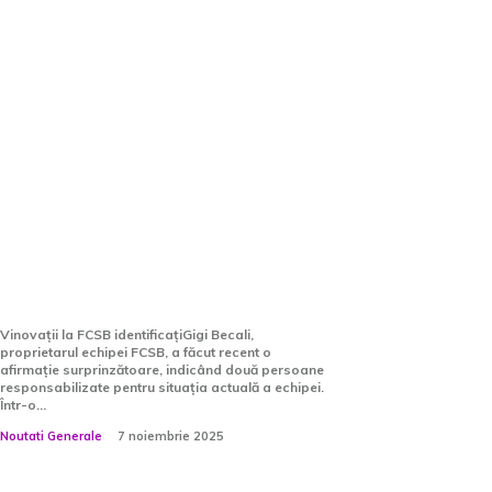
Exclusiv: Gigi Becali a
descoperit cei doi
responsabili de la FCSB –
Nimeni nu anticipa aceste
nume!
Vinovații la FCSB identificațiGigi Becali,
proprietarul echipei FCSB, a făcut recent o
afirmație surprinzătoare, indicând două persoane
responsabilizate pentru situația actuală a echipei.
Într-o...
Noutati Generale
7 noiembrie 2025