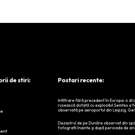
ii de stiri:
Postari recente:
Infiltrare fără precedent în Europa: o d
rusească dotată cu explozibil Semtex a f
observată pe aeroportul din Leipzig, Ge
ie
Dezastrul de pe Dunăre observat din spa
fotografii înainte și după perioada de ari
ment