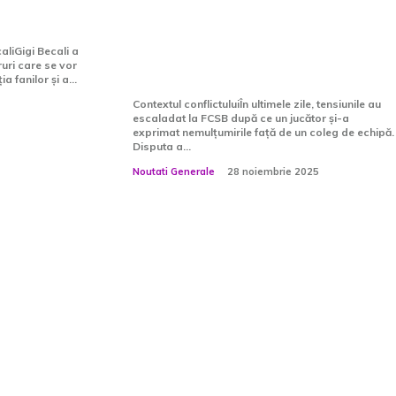
cuseara”
puternică după ce
fotbalistul FCSB-ului și-a
aliGigi Becali a
ruri care se vor
învinuit colegul
 fanilor și a...
Contextul conflictuluiÎn ultimele zile, tensiunile au
escaladat la FCSB după ce un jucător și-a
exprimat nemulțumirile față de un coleg de echipă.
Disputa a...
Noutati Generale
28 noiembrie 2025