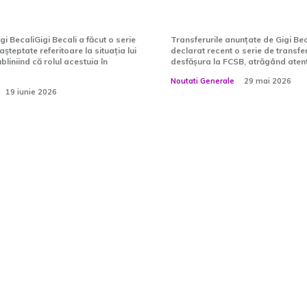
Târnovanu și „De
igi BecaliGigi Becali a făcut o serie
Transferurile anunțate de Gigi Bec
șteptate referitoare la situația lui
declarat recent o serie de transfe
bliniind că rolul acestuia în
desfășura la FCSB, atrăgând atenția
Noutati Generale
29 mai 2026
19 iunie 2026