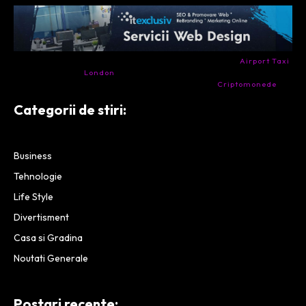
- Ai nevoie de transport aeroport in Anglia? Încearcă
Airport Taxi
London
. Calitate la prețul corect.
- Companie specializata in tranzactionarea de
Criptomonede
si
infrastructura blockchain.
Categorii de stiri:
Business
Tehnologie
Life Style
Divertisment
Casa si Gradina
Noutati Generale
Postari recente: