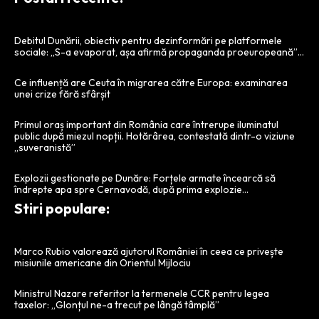
Debitul Dunării, obiectiv pentru dezinformări pe platformele
sociale: „S-a evaporat, așa afirmă propaganda proeuropeană”…
Ce influență are Ceuta în migrarea către Europa: examinarea
unei crize fără sfârșit
Primul oraș important din România care întrerupe iluminatul
public după miezul nopții. Hotărârea, contestată dintr-o viziune
„suveranistă”
Explozii gestionate pe Dunăre: Forțele armate încearcă să
îndrepte apa spre Cernavodă, după prima explozie…
Stiri populare:
Marco Rubio valorează ajutorul României în ceea ce privește
misiunile americane din Orientul Mijlociu
Ministrul Nazare referitor la termenele CCR pentru legea
taxelor: „Glonțul ne-a trecut pe lângă tâmplă”