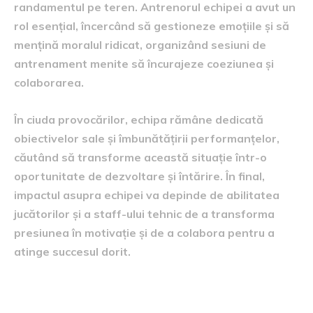
randamentul pe teren. Antrenorul echipei a avut un
rol esențial, încercând să gestioneze emoțiile și să
mențină moralul ridicat, organizând sesiuni de
antrenament menite să încurajeze coeziunea și
colaborarea.
În ciuda provocărilor, echipa rămâne dedicată
obiectivelor sale și îmbunătățirii performanțelor,
căutând să transforme această situație într-o
oportunitate de dezvoltare și întărire. În final,
impactul asupra echipei va depinde de abilitatea
jucătorilor și a staff-ului tehnic de a transforma
presiunea în motivație și de a colabora pentru a
atinge succesul dorit.
Viitorul transferurilor la club