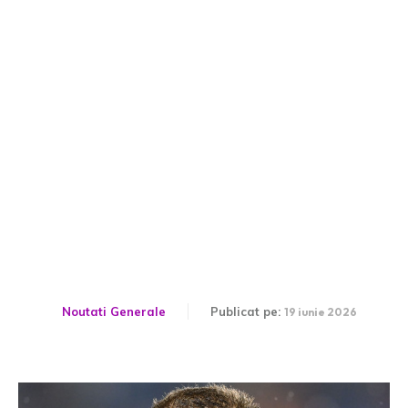
Răsturnare de scenariu!
Gigi Becali a afirmat
despre Florin Tănase: „E
evident”
Noutati Generale
Publicat pe:
19 iunie 2026