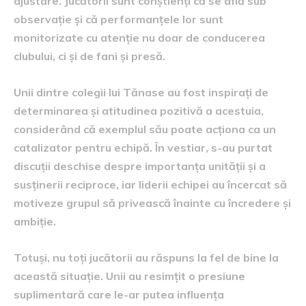
ajustare. Jucătorii sunt conștienți că se află sub
observație și că performanțele lor sunt
monitorizate cu atenție nu doar de conducerea
clubului, ci și de fani și presă.
Unii dintre colegii lui Tănase au fost inspirați de
determinarea și atitudinea pozitivă a acestuia,
considerând că exemplul său poate acționa ca un
catalizator pentru echipă. În vestiar, s-au purtat
discuții deschise despre importanța unității și a
susținerii reciproce, iar liderii echipei au încercat să
motiveze grupul să privească înainte cu încredere și
ambiție.
Totuși, nu toți jucătorii au răspuns la fel de bine la
această situație. Unii au resimțit o presiune
suplimentară care le-ar putea influența