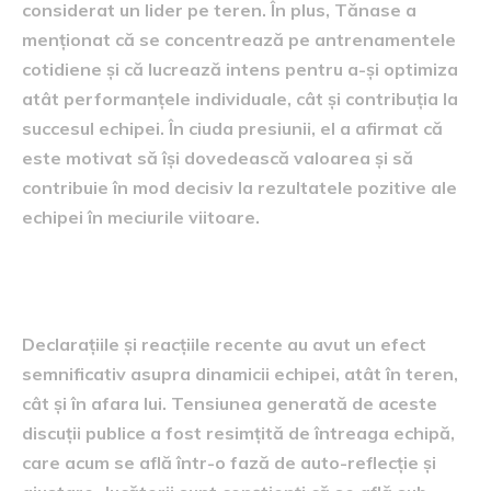
considerat un lider pe teren. În plus, Tănase a
menționat că se concentrează pe antrenamentele
cotidiene și că lucrează intens pentru a-și optimiza
atât performanțele individuale, cât și contribuția la
succesul echipei. În ciuda presiunii, el a afirmat că
este motivat să își dovedească valoarea și să
contribuie în mod decisiv la rezultatele pozitive ale
echipei în meciurile viitoare.
Impactul asupra echipei
Declarațiile și reacțiile recente au avut un efect
semnificativ asupra dinamicii echipei, atât în teren,
cât și în afara lui. Tensiunea generată de aceste
discuții publice a fost resimțită de întreaga echipă,
care acum se află într-o fază de auto-reflecție și