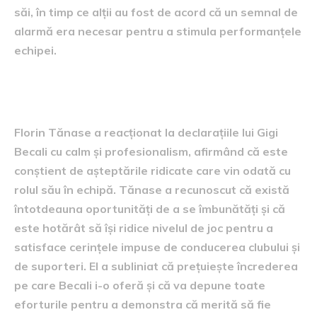
săi, în timp ce alții au fost de acord că un semnal de
alarmă era necesar pentru a stimula performanțele
echipei.
Reacția lui Florin Tănase
Florin Tănase a reacționat la declarațiile lui Gigi
Becali cu calm și profesionalism, afirmând că este
conștient de așteptările ridicate care vin odată cu
rolul său în echipă. Tănase a recunoscut că există
întotdeauna oportunități de a se îmbunătăți și că
este hotărât să își ridice nivelul de joc pentru a
satisface cerințele impuse de conducerea clubului și
de suporteri. El a subliniat că prețuiește încrederea
pe care Becali i-o oferă și că va depune toate
eforturile pentru a demonstra că merită să fie