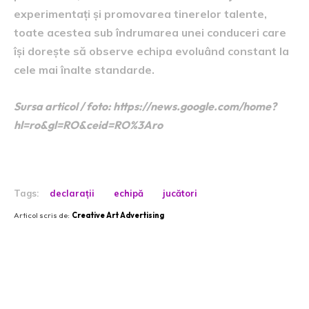
experimentați și promovarea tinerelor talente,
toate acestea sub îndrumarea unei conduceri care
își dorește să observe echipa evoluând constant la
cele mai înalte standarde.
Sursa articol / foto: https://news.google.com/home?
hl=ro&gl=RO&ceid=RO%3Aro
Tags:
declarații
echipă
jucători
Articol scris de:
Creative Art Advertising
Postari fresh: