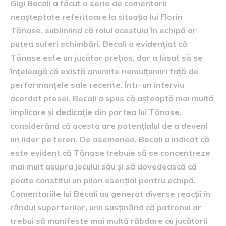
Gigi Becali a făcut o serie de comentarii
neașteptate referitoare la situația lui Florin
Tănase, subliniind că rolul acestuia în echipă ar
putea suferi schimbări. Becali a evidențiat că
Tănase este un jucător prețios, dar a lăsat să se
înțeleagă că există anumite nemulțumiri față de
performanțele sale recente. Într-un interviu
acordat presei, Becali a spus că așteaptă mai multă
implicare și dedicație din partea lui Tănase,
considerând că acesta are potențialul de a deveni
un lider pe teren. De asemenea, Becali a indicat că
este evident că Tănase trebuie să se concentreze
mai mult asupra jocului său și să dovedească că
poate constitui un pilon esențial pentru echipă.
Comentariile lui Becali au generat diverse reacții în
rândul suporterilor, unii susținând că patronul ar
trebui să manifeste mai multă răbdare cu jucătorii