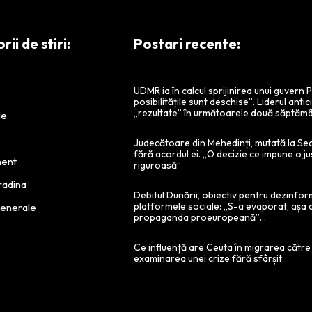
ii de stiri:
Postari recente:
UDMR ia în calcul sprijinirea unui guvern
posibilitățile sunt deschise”. Liderul antic
„rezultate” în următoarele două săptămâ
ie
Judecătoare din Mehedinți, mutată la Se
fără acordul ei. „O decizie ce impune o ju
ment
riguroasă”
radina
Debitul Dunării, obiectiv pentru dezinfor
platformele sociale: „S-a evaporat, așa 
Generale
propaganda proeuropeană”…
Ce influență are Ceuta în migrarea către
examinarea unei crize fără sfârșit