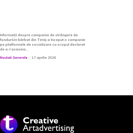
pe președintele României:
„Fiecare leu este
important”
Informații despre campania de strângere de
fonduriUn bărbat din Timiș a început o campanie
pe platformele de socializare cu scopul declarat
de a-l asasina...
Noutati Generale
17 aprilie 2026