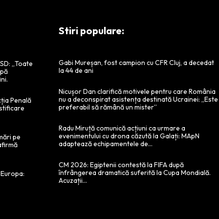
Stiri populare:
Gabi Mureșan, fost campion cu CFR Cluj, a decedat
 PSD: „Toate
la 44 de ani
ipă
ni.
Nicușor Dan clarifică motivele pentru care România
nu a deconspirat asistența destinată Ucrainei: „Este
cția Penală
preferabil să rămână un mister”
stificare
Radu Miruță comunică acțiuni ca urmare a
evenimentului cu drona căzută la Galați: MApN
mări pe
adaptează echipamentele de…
afirmă
CM 2026: Egiptenii contestă la FIFA după
înfrângerea dramatică suferită la Cupa Mondială.
 Europa:
Acuzații…