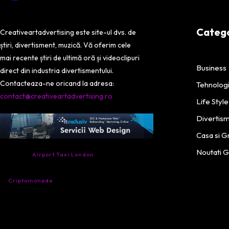
Categor
Creativeartadvertising este site-ul dvs. de
știri, divertisment, muzică. Vă oferim cele
mai recente știri de ultimă oră și videoclipuri
Business
direct din industria divertismentului.
Contacteaza-ne oricand la adresa:
Tehnolog
contact@creativeartadvertising.ro
Life Style
Divertis
Casa si G
- Ai nevoie de transport aeroport in Anglia?
Noutati 
Încearcă
Airport Taxi London
. Calitate la prețul
corect.
- Companie specializata in tranzactionarea de
Criptomonede
si infrastructura blockchain.