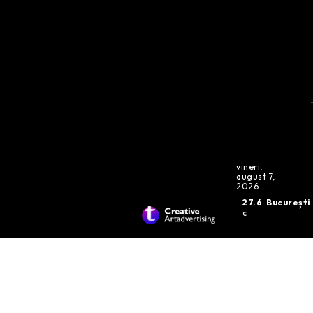
vineri,
august 7,
2026
27.6
București
C