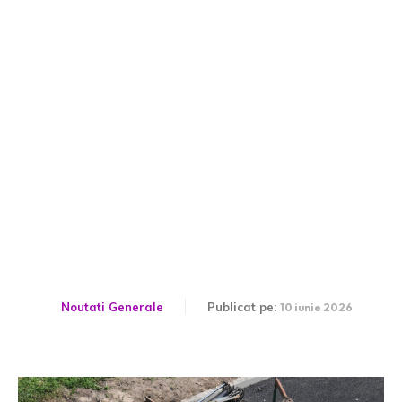
Generalul rus de rang înalt
omorât într-un atac cu
mașină-capcană în
apropiere de Moscova
Noutati Generale
Publicat pe:
10 iunie 2026