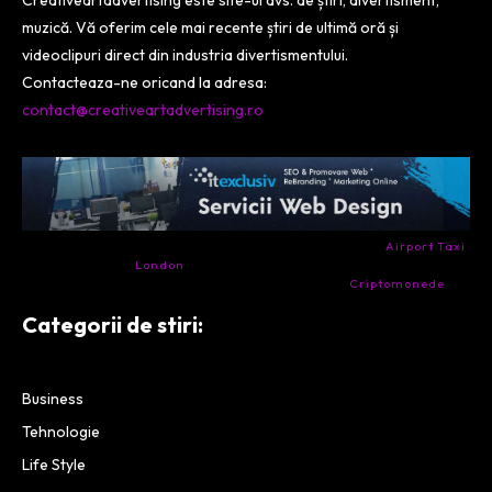
Creativeartadvertising este site-ul dvs. de știri, divertisment,
muzică. Vă oferim cele mai recente știri de ultimă oră și
videoclipuri direct din industria divertismentului.
Contacteaza-ne oricand la adresa:
contact@creativeartadvertising.ro
- Ai nevoie de transport aeroport in Anglia? Încearcă
Airport Taxi
London
. Calitate la prețul corect.
- Companie specializata in tranzactionarea de
Criptomonede
si
infrastructura blockchain.
Categorii de stiri:
Business
Tehnologie
Life Style