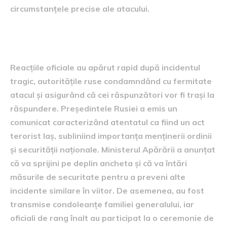
circumstanțele precise ale atacului.
Reacții oficiale
Reacțiile oficiale au apărut rapid după incidentul
tragic, autoritățile ruse condamndând cu fermitate
atacul și asigurând că cei răspunzători vor fi trași la
răspundere. Președintele Rusiei a emis un
comunicat caracterizând atentatul ca fiind un act
terorist laș, subliniind importanța menținerii ordinii
și securității naționale. Ministerul Apărării a anunțat
că va sprijini pe deplin ancheta și că va întări
măsurile de securitate pentru a preveni alte
incidente similare în viitor. De asemenea, au fost
transmise condoleanțe familiei generalului, iar
oficiali de rang înalt au participat la o ceremonie de