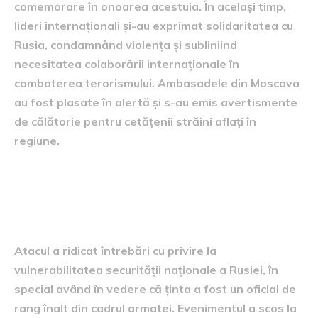
comemorare în onoarea acestuia. În același timp,
lideri internaționali și-au exprimat solidaritatea cu
Rusia, condamnând violența și subliniind
necesitatea colaborării internaționale în
combaterea terorismului. Ambasadele din Moscova
au fost plasate în alertă și s-au emis avertismente
de călătorie pentru cetățenii străini aflați în
regiune.
Impactul asupra securității
naționale
Atacul a ridicat întrebări cu privire la
vulnerabilitatea securității naționale a Rusiei, în
special având în vedere că ținta a fost un oficial de
rang înalt din cadrul armatei. Evenimentul a scos la