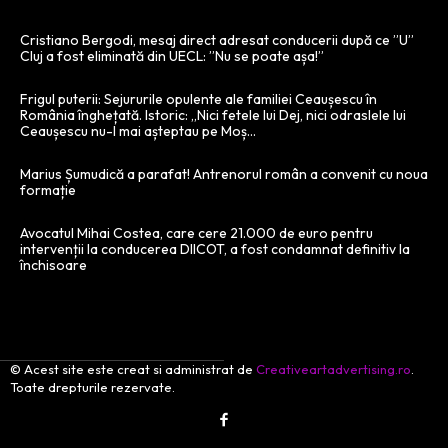
Cristiano Bergodi, mesaj direct adresat conducerii după ce ”U”
Cluj a fost eliminată din UECL: ”Nu se poate așa!”
Frigul puterii: Sejururile opulente ale familiei Ceaușescu în
România înghețată. Istoric: „Nici fetele lui Dej, nici odraslele lui
Ceaușescu nu-l mai așteptau pe Moș...
Marius Șumudică a parafat! Antrenorul român a convenit cu noua
formație
Avocatul Mihai Costea, care cere 21.000 de euro pentru
intervenții la conducerea DIICOT, a fost condamnat definitiv la
închisoare
© Acest site este creat si administrat de
Creativeartadvertising.ro
.
Toate drepturile rezervate.