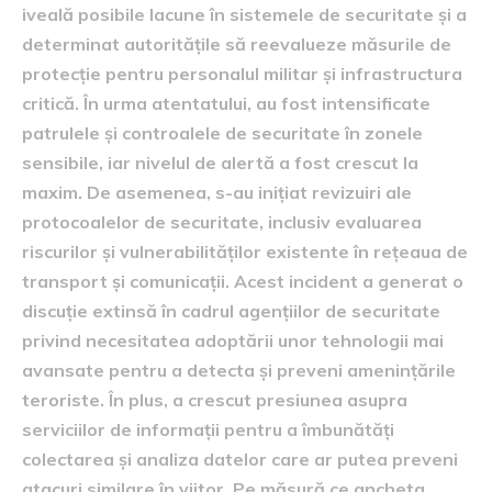
iveală posibile lacune în sistemele de securitate și a
determinat autoritățile să reevalueze măsurile de
protecție pentru personalul militar și infrastructura
critică. În urma atentatului, au fost intensificate
patrulele și controalele de securitate în zonele
sensibile, iar nivelul de alertă a fost crescut la
maxim. De asemenea, s-au inițiat revizuiri ale
protocoalelor de securitate, inclusiv evaluarea
riscurilor și vulnerabilităților existente în rețeaua de
transport și comunicații. Acest incident a generat o
discuție extinsă în cadrul agențiilor de securitate
privind necesitatea adoptării unor tehnologii mai
avansate pentru a detecta și preveni amenințările
teroriste. În plus, a crescut presiunea asupra
serviciilor de informații pentru a îmbunătăți
colectarea și analiza datelor care ar putea preveni
atacuri similare în viitor. Pe măsură ce ancheta