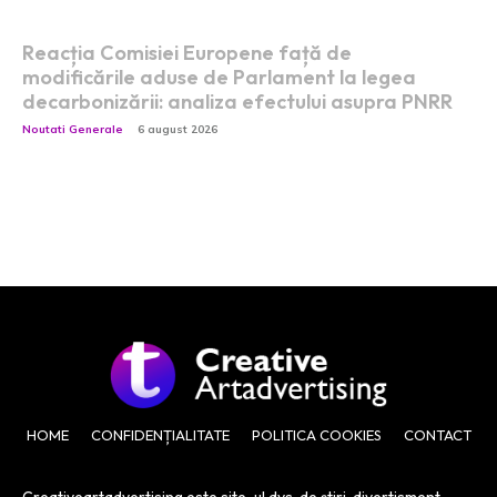
Reacția Comisiei Europene față de
modificările aduse de Parlament la legea
decarbonizării: analiza efectului asupra PNRR
Noutati Generale
6 august 2026
HOME
CONFIDENȚIALITATE
POLITICA COOKIES
CONTACT