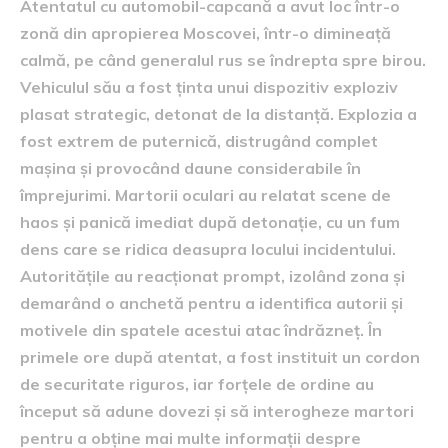
Atentatul cu automobil-capcană a avut loc într-o
zonă din apropierea Moscovei, într-o dimineață
calmă, pe când generalul rus se îndrepta spre birou.
Vehiculul său a fost ținta unui dispozitiv exploziv
plasat strategic, detonat de la distanță. Explozia a
fost extrem de puternică, distrugând complet
mașina și provocând daune considerabile în
împrejurimi. Martorii oculari au relatat scene de
haos și panică imediat după detonație, cu un fum
dens care se ridica deasupra locului incidentului.
Autoritățile au reacționat prompt, izolând zona și
demarând o anchetă pentru a identifica autorii și
motivele din spatele acestui atac îndrăzneț. În
primele ore după atentat, a fost instituit un cordon
de securitate riguros, iar forțele de ordine au
început să adune dovezi și să interogheze martori
pentru a obține mai multe informații despre