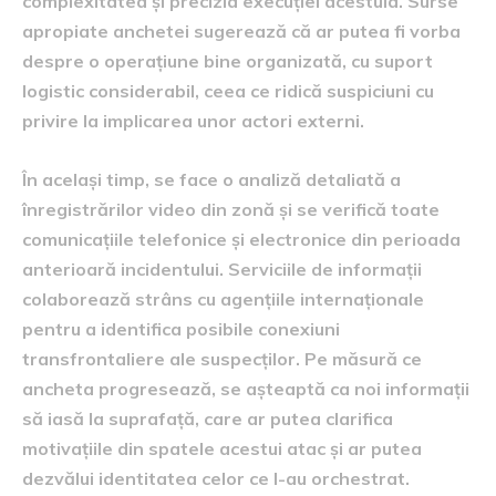
complexitatea și precizia execuției acestuia. Surse
apropiate anchetei sugerează că ar putea fi vorba
despre o operațiune bine organizată, cu suport
logistic considerabil, ceea ce ridică suspiciuni cu
privire la implicarea unor actori externi.
În același timp, se face o analiză detaliată a
înregistrărilor video din zonă și se verifică toate
comunicațiile telefonice și electronice din perioada
anterioară incidentului. Serviciile de informații
colaborează strâns cu agențiile internaționale
pentru a identifica posibile conexiuni
transfrontaliere ale suspecților. Pe măsură ce
ancheta progresează, se așteaptă ca noi informații
să iasă la suprafață, care ar putea clarifica
motivațiile din spatele acestui atac și ar putea
dezvălui identitatea celor ce l-au orchestrat.