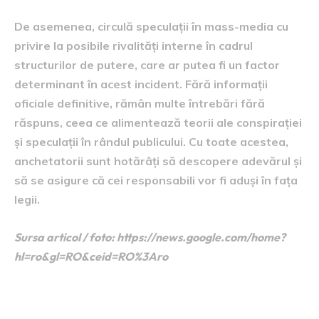
De asemenea, circulă speculații în mass-media cu
privire la posibile rivalități interne în cadrul
structurilor de putere, care ar putea fi un factor
determinant în acest incident. Fără informații
oficiale definitive, rămân multe întrebări fără
răspuns, ceea ce alimentează teorii ale conspirației
și speculații în rândul publicului. Cu toate acestea,
anchetatorii sunt hotărâți să descopere adevărul și
să se asigure că cei responsabili vor fi aduși în fața
legii.
Sursa articol / foto: https://news.google.com/home?
hl=ro&gl=RO&ceid=RO%3Aro