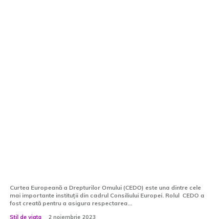
Cu ce se ocupă CEDO?
Curtea Europeană a Drepturilor Omului (CEDO) este una dintre cele
mai importante instituții din cadrul Consiliului Europei. Rolul CEDO a
fost creată pentru a asigura respectarea...
Stil de viata
2 noiembrie 2023