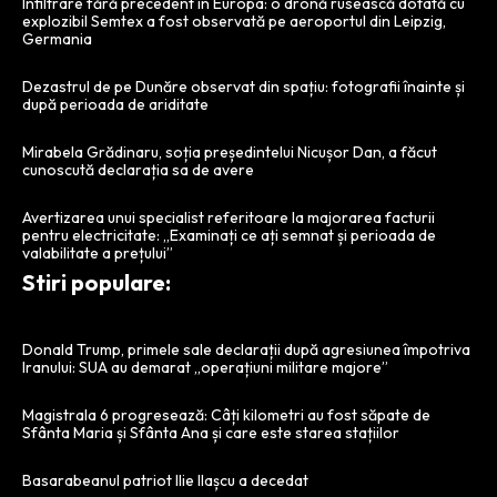
Infiltrare fără precedent în Europa: o dronă rusească dotată cu
explozibil Semtex a fost observată pe aeroportul din Leipzig,
Germania
Dezastrul de pe Dunăre observat din spațiu: fotografii înainte și
după perioada de ariditate
Mirabela Grădinaru, soția președintelui Nicușor Dan, a făcut
cunoscută declarația sa de avere
Avertizarea unui specialist referitoare la majorarea facturii
pentru electricitate: „Examinați ce ați semnat și perioada de
valabilitate a prețului”
Stiri populare:
Donald Trump, primele sale declarații după agresiunea împotriva
Iranului: SUA au demarat „operațiuni militare majore”
Magistrala 6 progresează: Câți kilometri au fost săpate de
Sfânta Maria și Sfânta Ana și care este starea stațiilor
Basarabeanul patriot Ilie Ilașcu a decedat