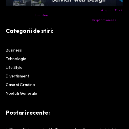
- Ai nevoie de transport aeroport in Anglia? Încearcă
Airport Taxi
London
. Calitate la prețul corect.
- Companie specializata in tranzactionarea de
Criptomonede
si
infrastructura blockchain.
Categorii de stiri:
Business
Tehnologie
Life Style
Divertisment
Casa si Gradina
Noutati Generale
Postari recente: