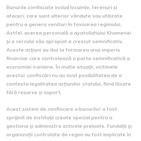
Bunurile confiscate includ locuințe, terenuri și
afaceri, care sunt ulterior vândute sau utilizate
pentru a genera venituri în favoarea regimului.
Astfel, averea personală a ayatollahului Khamenei
și a cercului său apropiat a crescut semnificativ.
Aceste acțiuni au dus la formarea unui imperiu
financiar care controlează o parte semnificativă a
economiei iraniene. În multe situații, victimele
acestor confiscări nu au avut posibilitatea de a
contesta legalitatea acțiunilor statului, fiind lăsate
fără resurse și suport.
Acest sistem de confiscare a bunurilor a fost
sprijinit de instituții create special pentru a
gestiona și administra activele preluate. Fundații și
organizații controlate de regim au fost implicate în