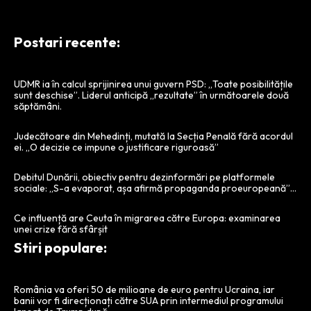
Postari recente:
UDMR ia în calcul sprijinirea unui guvern PSD: „Toate posibilitățile
sunt deschise”. Liderul anticipă „rezultate” în următoarele două
săptămâni.
Judecătoare din Mehedinți, mutată la Secția Penală fără acordul
ei. „O decizie ce impune o justificare riguroasă”
Debitul Dunării, obiectiv pentru dezinformări pe platformele
sociale: „S-a evaporat, așa afirmă propaganda proeuropeană”…
Ce influență are Ceuta în migrarea către Europa: examinarea
unei crize fără sfârșit
Stiri populare:
România va oferi 50 de milioane de euro pentru Ucraina, iar
banii vor fi direcționați către SUA prin intermediul programului