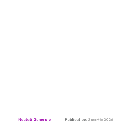
Imperiul secret de 95 de
miliarde de dolari al
ayatollahului Khamenei:
Cum a preluat mii de case
și a adunat averi din
nefericirea iranienilor.
Noutati Generale
Publicat pe:
2 martie 2026