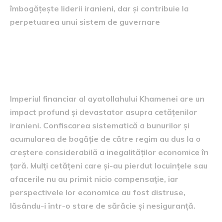
îmbogățește liderii iranieni, dar și contribuie la
perpetuarea unui sistem de guvernare
Impactul asupra populației
iraniene
Imperiul financiar al ayatollahului Khamenei are un
impact profund și devastator asupra cetățenilor
iranieni. Confiscarea sistematică a bunurilor și
acumularea de bogăție de către regim au dus la o
creștere considerabilă a inegalităților economice în
țară. Mulți cetățeni care și-au pierdut locuințele sau
afacerile nu au primit nicio compensație, iar
perspectivele lor economice au fost distruse,
lăsându-i într-o stare de sărăcie și nesiguranță.