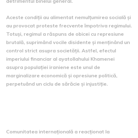
detrimentul binelui general.
Aceste condiții au alimentat nemulțumirea socială și
au provocat proteste frecvente împotriva regimului.
Totuși, regimul a răspuns de obicei cu represiune
brutală, suprimând vocile disidente și menținând un
control strict asupra societății. Astfel, efectul
imperiului financiar al ayatollahului Khamenei
asupra populației iraniene este unul de
marginalizare economică și opresiune politică,
perpetuând un ciclu de sărăcie și injustiție.
Reacții internaționale și
sancțiuni
Comunitatea internațională a reacționat la