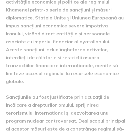
activitățile economice și politice ale regimului
Khamenei printr-o serie de sancțiuni și măsuri
diplomatice. Statele Unite și Uniunea Europeană au
impus sancțiuni economice severe împotriva
Iranului, vizând direct entitățile și persoanele
asociate cu imperiul financiar al ayatollahului.
Aceste sancțiuni includ înghețarea activelor,
interdicții de călătorie și restricții asupra
tranzacțiilor financiare internaționale, menite să
limiteze accesul regimului la resursele economice
globale.
Sancțiunile au fost justificate prin acuzații de
încălcare a drepturilor omului, sprijinirea
terorismului internațional și dezvoltarea unui
program nuclear controversat. Deși scopul principal
al acestor măsuri este de a constrânge regimul să-