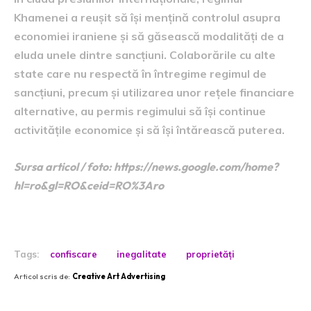
Khamenei a reușit să își mențină controlul asupra
economiei iraniene și să găsească modalități de a
eluda unele dintre sancțiuni. Colaborările cu alte
state care nu respectă în întregime regimul de
sancțiuni, precum și utilizarea unor rețele financiare
alternative, au permis regimului să își continue
activitățile economice și să își întărească puterea.
Sursa articol / foto: https://news.google.com/home?
hl=ro&gl=RO&ceid=RO%3Aro
Tags:
confiscare
inegalitate
proprietăți
Articol scris de:
Creative Art Advertising