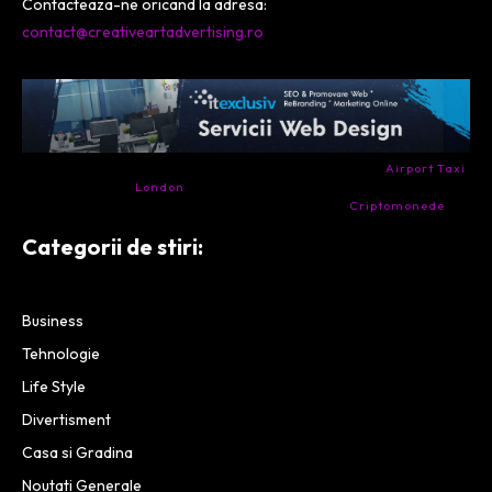
Contacteaza-ne oricand la adresa:
contact@creativeartadvertising.ro
- Ai nevoie de transport aeroport in Anglia? Încearcă
Airport Taxi
London
. Calitate la prețul corect.
- Companie specializata in tranzactionarea de
Criptomonede
si
infrastructura blockchain.
Categorii de stiri:
Business
Tehnologie
Life Style
Divertisment
Casa si Gradina
Noutati Generale