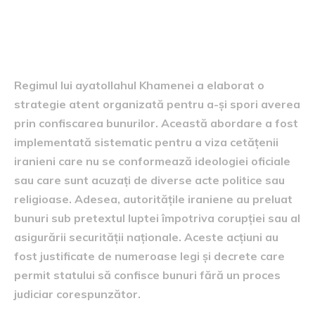
Confiscarea bunurilor: o
strategie pentru îmbogățire
Regimul lui ayatollahul Khamenei a elaborat o
strategie atent organizată pentru a-și spori averea
prin confiscarea bunurilor. Această abordare a fost
implementată sistematic pentru a viza cetățenii
iranieni care nu se conformează ideologiei oficiale
sau care sunt acuzați de diverse acte politice sau
religioase. Adesea, autoritățile iraniene au preluat
bunuri sub pretextul luptei împotriva corupției sau al
asigurării securității naționale. Aceste acțiuni au
fost justificate de numeroase legi și decrete care
permit statului să confisce bunuri fără un proces
judiciar corespunzător.