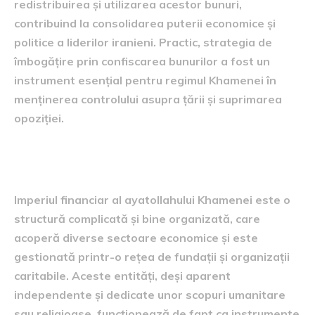
redistribuirea și utilizarea acestor bunuri,
contribuind la consolidarea puterii economice și
politice a liderilor iranieni. Practic, strategia de
îmbogățire prin confiscarea bunurilor a fost un
instrument esențial pentru regimul Khamenei în
menținerea controlului asupra țării și suprimarea
opoziției.
Structura imperiului financiar
Imperiul financiar al ayatollahului Khamenei este o
structură complicată și bine organizată, care
acoperă diverse sectoare economice și este
gestionată printr-o rețea de fundații și organizații
caritabile. Aceste entități, deși aparent
independente și dedicate unor scopuri umanitare
sau religioase, funcționează de fapt ca instrumente