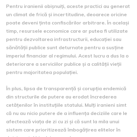
Pentru iranienii obișnuiți, aceste practici au generat
un climat de frică și incertitudine, deoarece oricine
poate deveni ținta confiscărilor arbitrare. În același
timp, resursele economice care ar putea fi utilizate
pentru dezvoltarea infrastructurii, educației sau
sănătății publice sunt deturnate pentru a susține
imperiul financiar al regimului. Acest lucru a dus la o
deteriorare a serviciilor publice și a calității vieții
pentru majoritatea populației.
În plus, lipsa de transparență și corupția endemică
din structurile de putere au erodat încrederea
cetățenilor în instituțiile statului. Mulți iranieni simt
că nu au nicio putere de a influența deciziile care le
afectează viața de zi cu zi și că sunt la mila unui
sistem care prioritizează îmbogățirea elitelor în