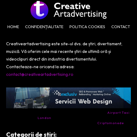
HOME
CONFIDENȚIALITATE
POLITICA COOKIES
CONTACT
Creativeartadvertising este site-ul dvs. de știri, divertisment,
muzică. Vă oferim cele mai recente știri de ultimă oră și
videoclipuri direct din industria divertismentului.
Contacteaza-ne oricand la adresa:
contact@creativeartadvertising.ro
- Ai nevoie de transport aeroport in Anglia? Încearcă
Airport Taxi
London
. Calitate la prețul corect.
- Companie specializata in tranzactionarea de
Criptomonede
si
infrastructura blockchain.
Categorii de stiri: