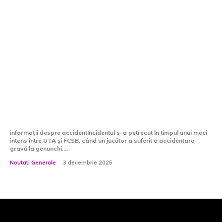
Incident grav în meciul UTA – FCSB! A
părăsit terenul în lacrimi
informații despre accidentIncidentul s-a petrecut în timpul unui meci
intens între UTA și FCSB, când un jucător a suferit o accidentare
gravă la genunchi....
Noutati Generale
3 decembrie 2025