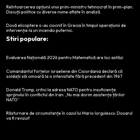
Reîntoarcerea opțiunii unui prim-ministru tehnocrat în prim-plan.
Discuții politice cu diverse nume aflate în analiză.
Două elicoptere s-au ciocnit în Grecia în timpul operațiunii de
intervenție la un incendiu puternic.
Stiri populare:
Evaluarea Națională 2026 pentru Matematică are loc astăzi
Comandantul forțelor israeliene din Cisiordania declară că
soldații săi omoară la o intensitate fără precedent din 1967
Donald Trump, critici la adresa NATO pentru insuficiența
sprijinului în conflictul din Iran: „Nu mai dorim asistența țărilor
NATO”
Răsturnare de circumstanțe în cazul lui Mario Iorgulescu: Dosarul
va fi revizuit