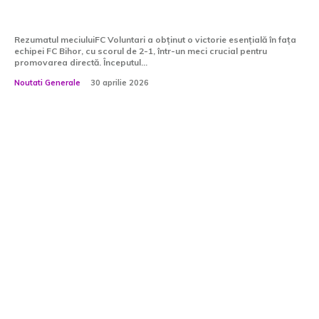
a lui Alexandru...
Rezumatul meciuluiFC Voluntari a obținut o victorie esențială în fața
echipei FC Bihor, cu scorul de 2-1, într-un meci crucial pentru
promovarea directă. Începutul...
Noutati Generale
30 aprilie 2026