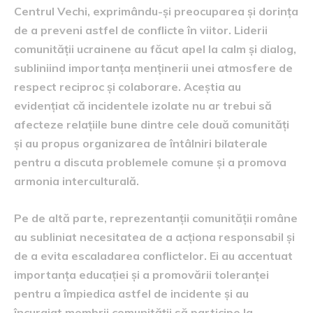
Centrul Vechi, exprimându-și preocuparea și dorința
de a preveni astfel de conflicte în viitor. Liderii
comunității ucrainene au făcut apel la calm și dialog,
subliniind importanța menținerii unei atmosfere de
respect reciproc și colaborare. Aceștia au
evidențiat că incidentele izolate nu ar trebui să
afecteze relațiile bune dintre cele două comunități
și au propus organizarea de întâlniri bilaterale
pentru a discuta problemele comune și a promova
armonia interculturală.
Pe de altă parte, reprezentanții comunității române
au subliniat necesitatea de a acționa responsabil și
de a evita escaladarea conflictelor. Ei au accentuat
importanța educației și a promovării toleranței
pentru a împiedica astfel de incidente și au
încurajat membrii comunității să participe la