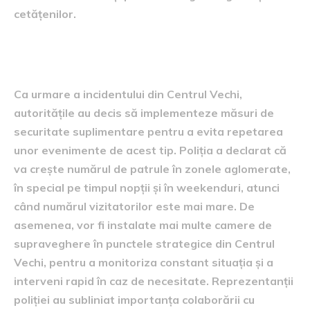
cetățenilor.
Măsuri de securitate sporite
Ca urmare a incidentului din Centrul Vechi,
autoritățile au decis să implementeze măsuri de
securitate suplimentare pentru a evita repetarea
unor evenimente de acest tip. Poliția a declarat că
va crește numărul de patrule în zonele aglomerate,
în special pe timpul nopții și în weekenduri, atunci
când numărul vizitatorilor este mai mare. De
asemenea, vor fi instalate mai multe camere de
supraveghere în punctele strategice din Centrul
Vechi, pentru a monitoriza constant situația și a
interveni rapid în caz de necesitate. Reprezentanții
poliției au subliniat importanța colaborării cu