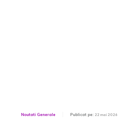
Patru indivizi au fost
reținuți în urma conflictului
dintre români și ucraineni
în Centrul Vechi al
Capitalei.
Noutati Generale
Publicat pe:
22 mai 2026