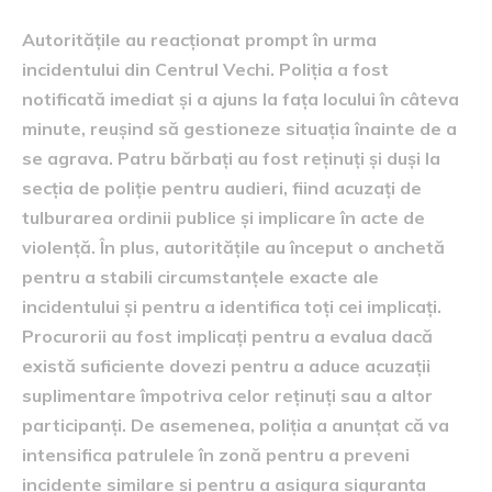
Autoritățile au reacționat prompt în urma
incidentului din Centrul Vechi. Poliția a fost
notificată imediat și a ajuns la fața locului în câteva
minute, reușind să gestioneze situația înainte de a
se agrava. Patru bărbați au fost reținuți și duși la
secția de poliție pentru audieri, fiind acuzați de
tulburarea ordinii publice și implicare în acte de
violență. În plus, autoritățile au început o anchetă
pentru a stabili circumstanțele exacte ale
incidentului și pentru a identifica toți cei implicați.
Procurorii au fost implicați pentru a evalua dacă
există suficiente dovezi pentru a aduce acuzații
suplimentare împotriva celor reținuți sau a altor
participanți. De asemenea, poliția a anunțat că va
intensifica patrulele în zonă pentru a preveni
incidente similare și pentru a asigura siguranța