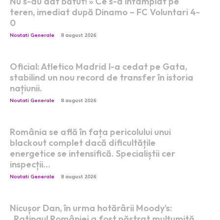
Nu s-au dat bătut! » Ce s-a întâmplat pe
teren, imediat după Dinamo – FC Voluntari 4-
0
Noutati Generale
8 august 2026
Oficial: Atletico Madrid l-a cedat pe Gata,
stabilind un nou record de transfer în istoria
națiunii.
Noutati Generale
8 august 2026
România se află în fața pericolului unui
blackout complet dacă dificultățile
energetice se intensifică. Specialiștii cer
inspecții…
Noutati Generale
8 august 2026
Nicușor Dan, în urma hotărârii Moody’s:
„Ratingul României a fost păstrat mulțumită