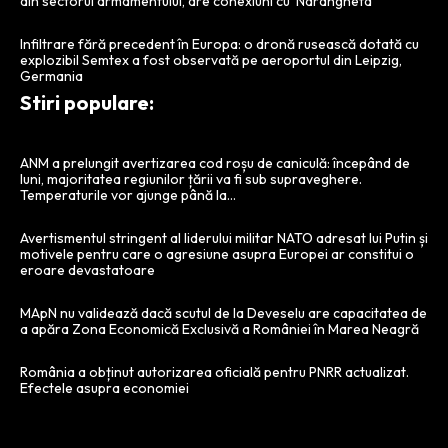
din sectorul armamentului, are conexiuni cu ‘Ndrangheta
Infiltrare fără precedent în Europa: o dronă rusească dotată cu
explozibil Semtex a fost observată pe aeroportul din Leipzig,
Germania
Stiri populare:
ANM a prelungit avertizarea cod roșu de caniculă: începând de
luni, majoritatea regiunilor țării va fi sub supraveghere.
Temperaturile vor ajunge până la…
Avertismentul stringent al liderului militar NATO adresat lui Putin și
motivele pentru care o agresiune asupra Europei ar constitui o
eroare devastatoare
MApN nu validează dacă scutul de la Deveselu are capacitatea de
a apăra Zona Economică Exclusivă a României în Marea Neagră
România a obținut autorizarea oficială pentru PNRR actualizat.
Efectele asupra economiei