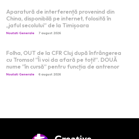
Aparatură de interferență provenind din
China, disponibilă pe internet, folosită în
„jaful secolului” de la Timișoara
Noutati Generale
7 august 2026
Folha, OUT de la CFR Cluj după înfrângerea
cu Tromso! ”Îi voi da afară pe toți!”. DOUĂ
nume ”în cursă” pentru funcția de antrenor
Noutati Generale
6 august 2026