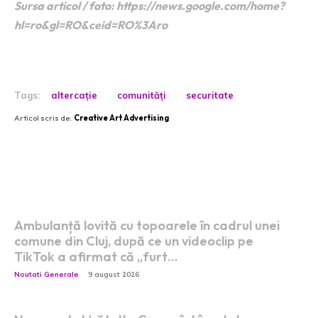
Sursa articol / foto: https://news.google.com/home?
hl=ro&gl=RO&ceid=RO%3Aro
Tags:
altercație
comunități
securitate
Articol scris de:
Creative Art Advertising
Postari fresh:
Ambulanță lovită cu topoarele în cadrul unei
comune din Cluj, după ce un videoclip pe
TikTok a afirmat că „furt…
Noutati Generale
9 august 2026