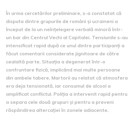
În urma cercetărilor preliminare, s-a constatat că
disputa dintre grupurile de români și ucraineni a
început de la un neînțelegere verbală minoră într-
un bar din Centrul Vechi al Capitalei. Tensiunile s-au
intensificat rapid după ce unul dintre participanți a
făcut comentarii considerate jignitoare de către
cealaltă parte. Situația a degenerat într-o
confruntare fizică, implicând mai multe persoane
din ambele tabere. Martorii au relatat că atmosfera
era deja tensionată, iar consumul de alcool a
amplificat conflictul. Poliția a intervenit rapid pentru
a separa cele două grupuri și pentru a preveni
răspândirea altercației în zonele adiacente.
Reacția autorităților