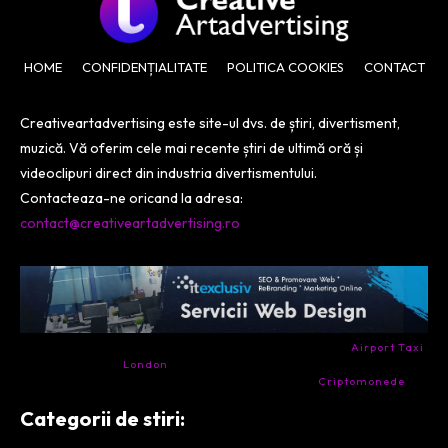
HOME
CONFIDENȚIALITATE
POLITICA COOKIES
CONTACT
Creativeartadvertising este site-ul dvs. de știri, divertisment,
muzică. Vă oferim cele mai recente știri de ultimă oră și
videoclipuri direct din industria divertismentului.
Contacteaza-ne oricand la adresa:
contact@creativeartadvertising.ro
- Ai nevoie de transport aeroport in Anglia? Încearcă
Airport Taxi
London
. Calitate la prețul corect.
- Companie specializata in tranzactionarea de
Criptomonede
si
infrastructura blockchain.
Categorii de stiri: