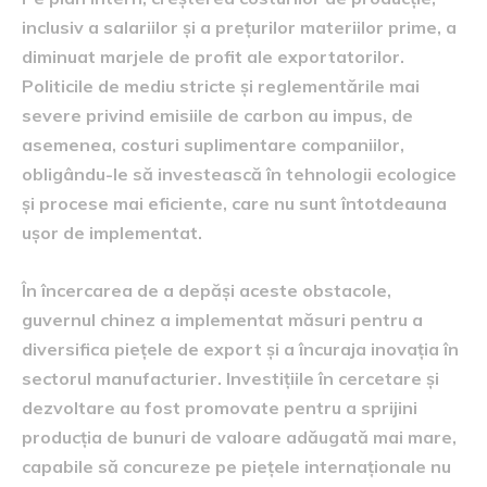
inclusiv a salariilor și a prețurilor materiilor prime, a
diminuat marjele de profit ale exportatorilor.
Politicile de mediu stricte și reglementările mai
severe privind emisiile de carbon au impus, de
asemenea, costuri suplimentare companiilor,
obligându-le să investească în tehnologii ecologice
și procese mai eficiente, care nu sunt întotdeauna
ușor de implementat.
În încercarea de a depăși aceste obstacole,
guvernul chinez a implementat măsuri pentru a
diversifica piețele de export și a încuraja inovația în
sectorul manufacturier. Investițiile în cercetare și
dezvoltare au fost promovate pentru a sprijini
producția de bunuri de valoare adăugată mai mare,
capabile să concureze pe piețele internaționale nu