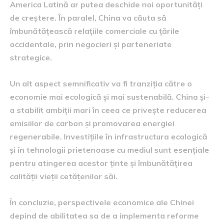
America Latină ar putea deschide noi oportunități
de creștere. În paralel, China va căuta să
îmbunătățească relațiile comerciale cu țările
occidentale, prin negocieri și parteneriate
strategice.
Un alt aspect semnificativ va fi tranziția către o
economie mai ecologică și mai sustenabilă. China și-
a stabilit ambiții mari în ceea ce privește reducerea
emisiilor de carbon și promovarea energiei
regenerabile. Investițiile în infrastructura ecologică
și în tehnologii prietenoase cu mediul sunt esențiale
pentru atingerea acestor ținte și îmbunătățirea
calității vieții cetățenilor săi.
În concluzie, perspectivele economice ale Chinei
depind de abilitatea sa de a implementa reforme