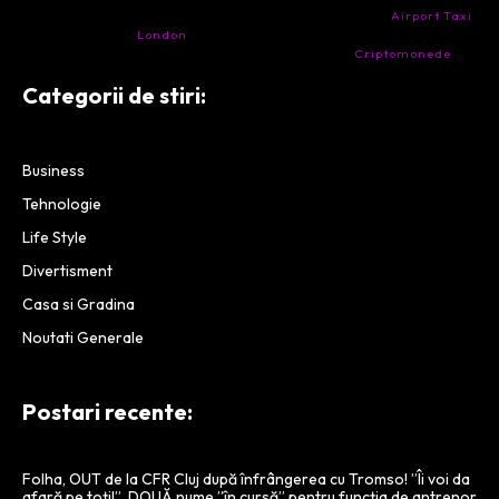
- Ai nevoie de transport aeroport in Anglia? Încearcă
Airport Taxi
London
. Calitate la prețul corect.
- Companie specializata in tranzactionarea de
Criptomonede
si
infrastructura blockchain.
Categorii de stiri:
Business
Tehnologie
Life Style
Divertisment
Casa si Gradina
Noutati Generale
Postari recente:
Folha, OUT de la CFR Cluj după înfrângerea cu Tromso! ”Îi voi da
afară pe toți!”. DOUĂ nume ”în cursă” pentru funcția de antrenor