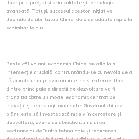
doar prin preț, ci și prin calitate și tehnologie
avansată. Totuși, succesul acestor inițiative
depinde de abilitatea Chinei de a se adapta rapid la
schimbările din
Viitorul economic al Chinei
Peste câțiva ani, economia Chinei se află la o
intersecție crucială, confruntându-se cu nevoia de a
răspunde unor provocări interne și externe. Una
dintre principalele direcții de dezvoltare va fi
tranziția către un model economic centrat pe
inovație și tehnologii avansate. Guvernul chinez
plănuiește să investească masiv în cercetare și
dezvoltare, având ca obiectiv stimularea
sectoarelor de înaltă tehnologie și reducerea