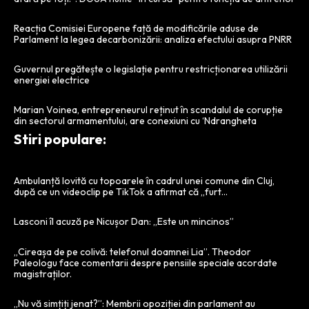
Reacția Comisiei Europene față de modificările aduse de
Parlament la legea decarbonizării: analiza efectului asupra PNRR
Guvernul pregătește o legislație pentru restricționarea utilizării
energiei electrice
Marian Voinea, entrepreneurul reținut în scandalul de corupție
din sectorul armamentului, are conexiuni cu ‘Ndrangheta
Stiri populare:
Ambulanță lovită cu topoarele în cadrul unei comune din Cluj,
după ce un videoclip pe TikTok a afirmat că „furt…
Lasconi îl acuză pe Nicușor Dan: „Este un mincinos”
„Cireașa de pe colivă: telefonul doamnei Lia”. Theodor
Paleologu face comentarii despre pensiile speciale acordate
magistraților.
„Nu vă simțiți jenat?”: Membrii opoziției din parlament au