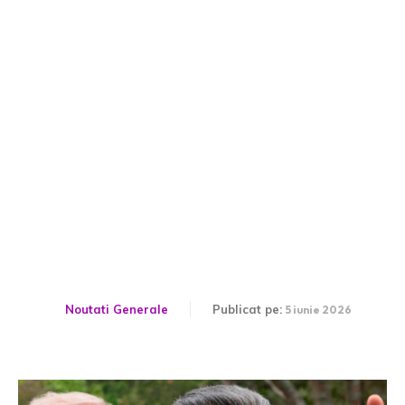
Impactul catastrofal al
sistemului economic
chinez: În ce mod politicile
lui Xi ajută la colaps…
Noutati Generale
Publicat pe:
5 iunie 2026