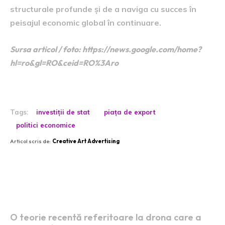
structurale profunde și de a naviga cu succes în
peisajul economic global în continuare.
Sursa articol / foto: https://news.google.com/home?
hl=ro&gl=RO&ceid=RO%3Aro
Tags:
investiții de stat
piața de export
politici economice
Articol scris de:
Creative Art Advertising
Postari fresh:
O teorie recentă referitoare la drona care a