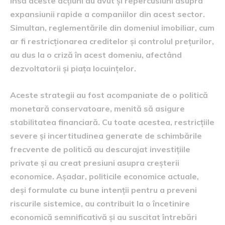
însă aceste acțiuni au avut și repercusiuni asupra
expansiunii rapide a companiilor din acest sector.
Simultan, reglementările din domeniul imobiliar, cum
ar fi restricționarea creditelor și controlul prețurilor,
au dus la o criză în acest domeniu, afectând
dezvoltatorii și piața locuințelor.
Aceste strategii au fost acompaniate de o politică
monetară conservatoare, menită să asigure
stabilitatea financiară. Cu toate acestea, restricțiile
severe și incertitudinea generate de schimbările
frecvente de politică au descurajat investițiile
private și au creat presiuni asupra creșterii
economice. Așadar, politicile economice actuale,
deși formulate cu bune intenții pentru a preveni
riscurile sistemice, au contribuit la o încetinire
economică semnificativă și au suscitat întrebări