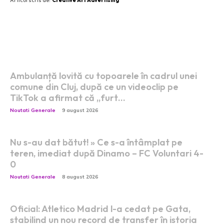
Articol scris de:
Creative Art Advertising
Postari fresh:
Ambulanță lovită cu topoarele în cadrul unei
comune din Cluj, după ce un videoclip pe
TikTok a afirmat că „furt…
Noutati Generale
9 august 2026
Nu s-au dat bătut! » Ce s-a întâmplat pe
teren, imediat după Dinamo – FC Voluntari 4-
0
Noutati Generale
8 august 2026
Oficial: Atletico Madrid l-a cedat pe Gata,
stabilind un nou record de transfer în istoria