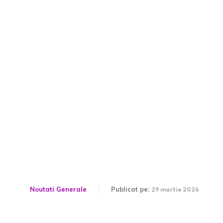
HARTĂ Cod galben de
precipitații și ninsoare în
aproape 50% din teritoriu.
Bucureștiul, sub alertă
până luni…
Noutati Generale
Publicat pe:
29 martie 2026