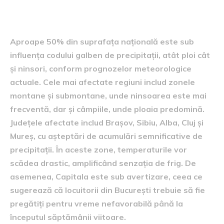
cod galben
Aproape 50% din suprafața națională este sub
influența codului galben de precipitații, atât ploi cât
și ninsori, conform prognozelor meteorologice
actuale. Cele mai afectate regiuni includ zonele
montane și submontane, unde ninsoarea este mai
frecventă, dar și câmpiile, unde ploaia predomină.
Județele afectate includ Brașov, Sibiu, Alba, Cluj și
Mureș, cu așteptări de acumulări semnificative de
precipitații. În aceste zone, temperaturile vor
scădea drastic, amplificând senzația de frig. De
asemenea, Capitala este sub avertizare, ceea ce
sugerează că locuitorii din București trebuie să fie
pregătiți pentru vreme nefavorabilă până la
începutul săptămânii viitoare.