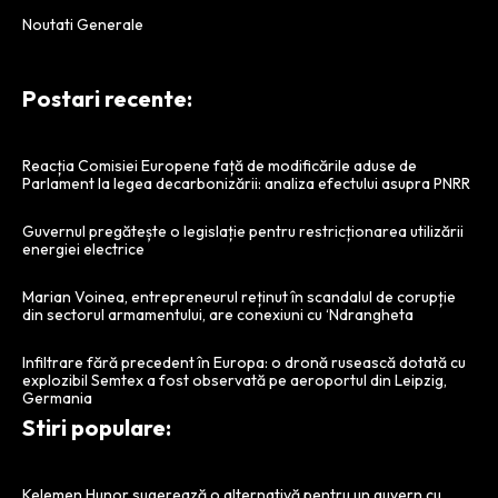
Noutati Generale
Postari recente:
Reacția Comisiei Europene față de modificările aduse de
Parlament la legea decarbonizării: analiza efectului asupra PNRR
Guvernul pregătește o legislație pentru restricționarea utilizării
energiei electrice
Marian Voinea, entrepreneurul reținut în scandalul de corupție
din sectorul armamentului, are conexiuni cu ‘Ndrangheta
Infiltrare fără precedent în Europa: o dronă rusească dotată cu
explozibil Semtex a fost observată pe aeroportul din Leipzig,
Germania
Stiri populare:
Kelemen Hunor sugerează o alternativă pentru un guvern cu