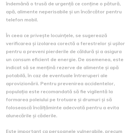
îndemână o trusă de urgență ce conține o pătură,
apă, alimente neperisabile și un încărcător pentru
telefon mobil.
În ceea ce privește locuințele, se sugerează
verificarea și izolarea corectă a ferestrelor și ușilor
pentru a preveni pierderile de căldură și a asigura
un consum eficient de energie. De asemenea, este
indicat să se mențină rezerve de alimente și apă
potabilă, în caz de eventuale întreruperi ale
aprovizionării. Pentru prevenirea accidentelor,
populația este recomandată să fie vigilentă la
formarea poleiului pe trotuare și drumuri și să
folosească încălțăminte adecvată pentru a evita
alunecările și căderile.
Este important ca persoanele vulnerabile, precum