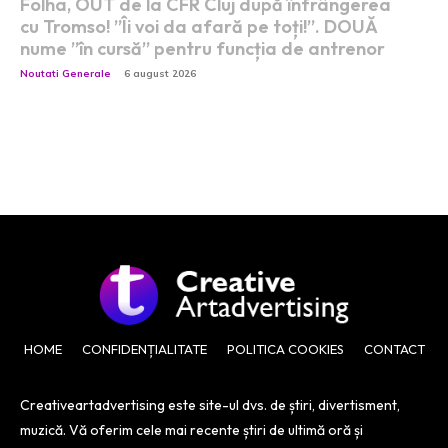
Folha, OUT de la CFR Cluj după înfrângerea
cu Tromso! ”Îi voi da afară pe toți!”. DOUĂ
nume ”în cursă” pentru funcția de antrenor
Noutati Generale
6 august 2026
HOME
CONFIDENȚIALITATE
POLITICA COOKIES
CONTACT
Creativeartadvertising este site-ul dvs. de știri, divertisment,
muzică. Vă oferim cele mai recente știri de ultimă oră și