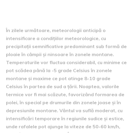
Previziuni meteo detaliate
În zilele următoare, meteorologii anticipă o
intensificare a condițiilor meteorologice, cu
precipitații semnificative predominant sub formă de
ploaie în câmpii și ninsoare în zonele montane.
Temperaturile vor fluctua considerabil, cu minime ce
pot scădea până la -5 grade Celsius în zonele
montane și maxime ce pot atinge 8-10 grade
Celsius în partea de sud a țării. Noaptea, valorile
termice vor fi mai scăzute, favorizând formarea de
polei, în special pe drumurile din zonele joase și în
depresiunile montane. Vântul va suflă moderat, cu
intensificări temporare în regiunile sudice și estice,
unde rafalele pot ajunge la viteze de 50-60 km/h,