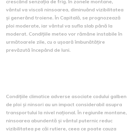
crescând senzația de frig. În zonele montane,
vântul va viscoli ninsoarea, diminuând vizibilitatea
și generând troiene. În Capitală, se prognozează
ploi moderate, iar vântul va sufla slab până la
moderat. Condițiile meteo vor rămâne instabile în
următoarele zile, cu o ușoară îmbunătățire
prevăzută începând de luni.
Influența asupra
transportului
Condițiile climatice adverse asociate codului galben
de ploi și ninsori au un impact considerabil asupra
transportului la nivel național. În regiunile montane,
ninsoarea abundentă și vântul puternic reduc
vizibilitatea pe căi rutiere, ceea ce poate cauza