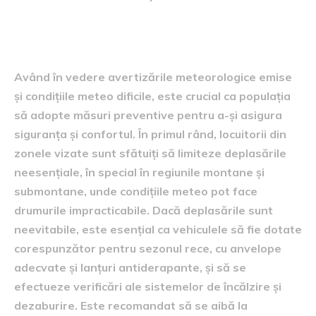
Recomandări pentru cetățeni
Având în vedere avertizările meteorologice emise
și condițiile meteo dificile, este crucial ca populația
să adopte măsuri preventive pentru a-și asigura
siguranța și confortul. În primul rând, locuitorii din
zonele vizate sunt sfătuiți să limiteze deplasările
neesențiale, în special în regiunile montane și
submontane, unde condițiile meteo pot face
drumurile impracticabile. Dacă deplasările sunt
neevitabile, este esențial ca vehiculele să fie dotate
corespunzător pentru sezonul rece, cu anvelope
adecvate și lanțuri antiderapante, și să se
efectueze verificări ale sistemelor de încălzire și
dezaburire. Este recomandat să se aibă la