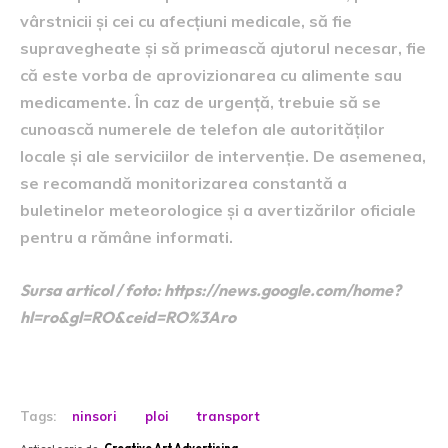
vârstnicii și cei cu afecțiuni medicale, să fie
supravegheate și să primească ajutorul necesar, fie
că este vorba de aprovizionarea cu alimente sau
medicamente. În caz de urgență, trebuie să se
cunoască numerele de telefon ale autorităților
locale și ale serviciilor de intervenție. De asemenea,
se recomandă monitorizarea constantă a
buletinelor meteorologice și a avertizărilor oficiale
pentru a rămâne informati.
Sursa articol / foto: https://news.google.com/home?
hl=ro&gl=RO&ceid=RO%3Aro
Tags:
ninsori
ploi
transport