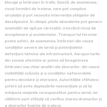
blocaje și întârzieri în trafic. Există, de asemenea,
riscul formării de troiene, care pot complica
circulația și pot necesita intervenția utilajelor de
deszăpezire. În câmpii, ploile abundente pot genera
acumulări de apă pe carosabil, crescând riscul de
acvaplanare și accidentelor. Transportul feroviar
poate suferi, de asemenea, întârzieri din cauza
condițiilor severe de iarnă și potențialelor
defecțiuni tehnice ale infrastructurii. Aeroporturile
din zonele afectate ar putea să înregistreze
întârzieri sau chiar anulări ale zborurilor, din cauza
vizibilității scăzute și a condițiilor nefavorabile
pentru decolare și aterizare. Autoritățile sfătuiesc
șoferii să evite deplasările neesențiale și să își
echipeze mașinile corespunzător pentru iarnă, iar
călătorii sunt sfătuiți să verifice starea drumurilor și
a zborurilor înainte de a pleca.