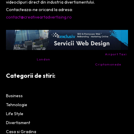
videoclipuri direct din industria divertismentului.
Contacteaza-ne oricand la adresa:
contact@creativeartadvertising.ro
- Ai nevoie de transport aeroport in Anglia? Încearcă
Airport Taxi
London
. Calitate la prețul corect.
- Companie specializata in tranzactionarea de
Criptomonede
si
infrastructura blockchain.
Categorii de stiri:
Business
Tehnologie
Life Style
Divertisment
Casa si Gradina