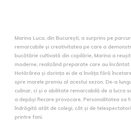
Informații despre câștigăto
Marina Luca, din București, a surprins pe parcursu
remarcabile și creativitatea pe care a demonst
bucătărie cultivată din copilărie, Marina a reușit
moderne, realizând preparate care au încântat pa
Hotărârea și dorința ei de a învăța fără încetar
spre marele premiu al acestui sezon. De-a lungu
culinar, ci și o abilitate remarcabilă de a lucra 
a depăși fiecare provocare. Personalitatea sa 
îndrăgită atât de colegi, cât și de telespectatori
printre fani.