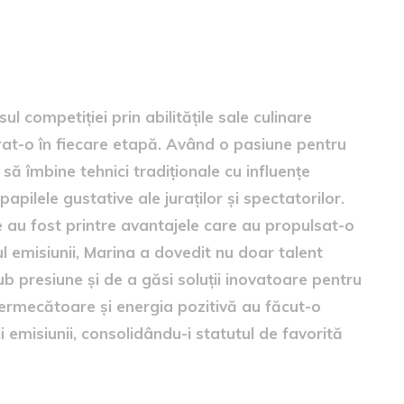
are
l competiției prin abilitățile sale culinare
rat-o în fiecare etapă. Având o pasiune pentru
 să îmbine tehnici tradiționale cu influențe
pilele gustative ale juraților și spectatorilor.
e au fost printre avantajele care au propulsat-o
l emisiunii, Marina a dovedit nu doar talent
sub presiune și de a găsi soluții inovatoare pentru
fermecătoare și energia pozitivă au făcut-o
i emisiunii, consolidându-i statutul de favorită