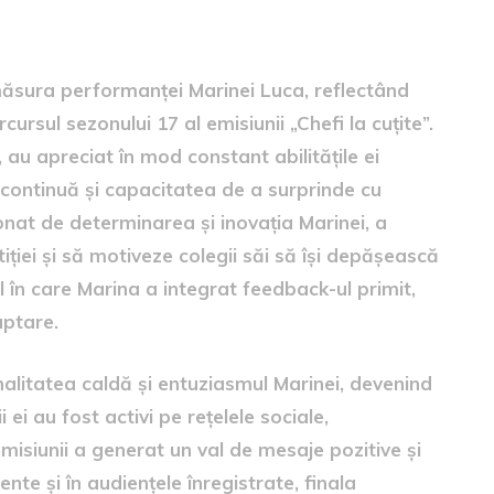
ului
e măsura performanței Marinei Luca, reflectând
ursul sezonului 17 al emisiunii „Chefi la cuțite”.
, au apreciat în mod constant abilitățile ei
 continuă și capacitatea de a surprinde cu
nat de determinarea și inovația Marinei, a
iției și să motiveze colegii săi să își depășească
 în care Marina a integrat feedback-ul primit,
aptare.
onalitatea caldă și entuziasmul Marinei, devenind
 ei au fost activi pe rețelele sociale,
 emisiunii a generat un val de mesaje pozitive și
ente și în audiențele înregistrate, finala