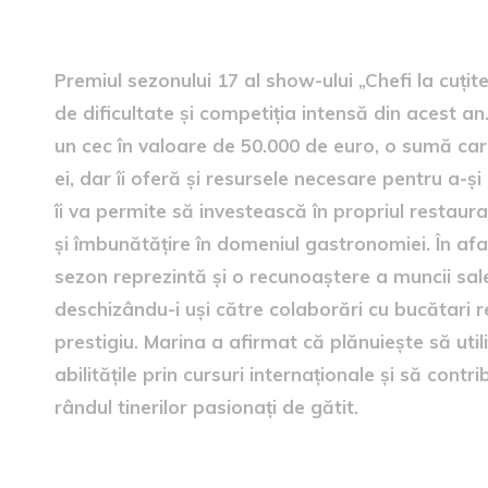
premiul sezonului 17
Premiul sezonului 17 al show-ului „Chefi la cuțite
de dificultate și competiția intensă din acest a
un cec în valoare de 50.000 de euro, o sumă c
ei, dar îi oferă și resursele necesare pentru a-ș
îi va permite să investească în propriul restaur
și îmbunătățire în domeniul gastronomiei. În afa
sezon reprezintă și o recunoaștere a muncii sale
deschizându-i uși către colaborări cu bucătari r
prestigiu. Marina a afirmat că plănuiește să uti
abilitățile prin cursuri internaționale și să contr
rândul tinerilor pasionați de gătit.
importanța Cuțitului de aur