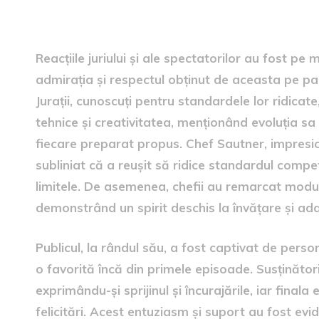
reacțiile juriului și ale public
Reacțiile juriului și ale spectatorilor au fost p
admirația și respectul obținut de aceasta pe parc
Jurații, cunoscuți pentru standardele lor ridicate
tehnice și creativitatea, menționând evoluția sa
fiecare preparat propus. Chef Sautner, impresio
subliniat că a reușit să ridice standardul compet
limitele. De asemenea, chefii au remarcat modul
demonstrând un spirit deschis la învățare și ad
Publicul, la rândul său, a fost captivat de pers
o favorită încă din primele episoade. Susținătorii
exprimându-și sprijinul și încurajările, iar finala
felicitări. Acest entuziasm și suport au fost evid