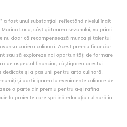
” a fost unul substanțial, reflectând nivelul înalt
n. Marina Luca, câștigătoarea sezonului, va primi
are nu doar că recompensează munca și talentul
i avansa cariera culinară. Acest premiu financiar
ant sau să exploreze noi oportunități de formare
ră de aspectul financiar, câștigarea acestui
 dedicate și a pasiunii pentru arta culinară,
enumiți și participarea la evenimente culinare de
lizeze o parte din premiu pentru a-și rafina
ibuie la proiecte care sprijină educația culinară în