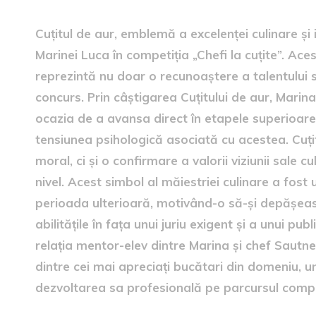
Cuțitul de aur, emblemă a excelenței culinare și i
Marinei Luca în competiția „Chefi la cuțite”. Ace
reprezintă nu doar o recunoaștere a talentului să
concurs. Prin câștigarea Cuțitului de aur, Mari
ocazia de a avansa direct în etapele superioare a
tensiunea psihologică asociată cu acestea. Cuțit
moral, ci și o confirmare a valorii viziunii sale cu
nivel. Acest simbol al măiestriei culinare a fost
perioada ulterioară, motivând-o să-și depășeas
abilitățile în fața unui juriu exigent și a unui pu
relația mentor-elev dintre Marina și chef Sautner
dintre cei mai apreciați bucătari din domeniu, u
dezvoltarea sa profesională pe parcursul compet