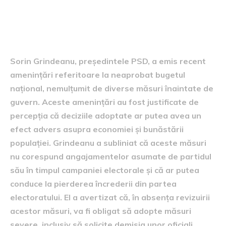
Cauza amenințărilor lui
Grindeanu
Sorin Grindeanu, președintele PSD, a emis recent
amenințări referitoare la neaprobat bugetul
național, nemulțumit de diverse măsuri înaintate de
guvern. Aceste amenințări au fost justificate de
percepția că deciziile adoptate ar putea avea un
efect advers asupra economiei și bunăstării
populației. Grindeanu a subliniat că aceste măsuri
nu corespund angajamentelor asumate de partidul
său în timpul campaniei electorale și că ar putea
conduce la pierderea încrederii din partea
electoratului. El a avertizat că, în absența revizuirii
acestor măsuri, va fi obligat să adopte măsuri
severe, inclusiv să solicite demisia unor oficiali