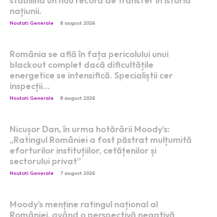
stabilind un nou record de transfer în istoria
națiunii.
Noutati Generale
8 august 2026
România se află în fața pericolului unui
blackout complet dacă dificultățile
energetice se intensifică. Specialiștii cer
inspecții…
Noutati Generale
8 august 2026
Nicușor Dan, în urma hotărârii Moody’s:
„Ratingul României a fost păstrat mulțumită
eforturilor instituțiilor, cetățenilor și
sectorului privat”
Noutati Generale
7 august 2026
Moody’s menține ratingul național al
României, având o perspectivă negativă