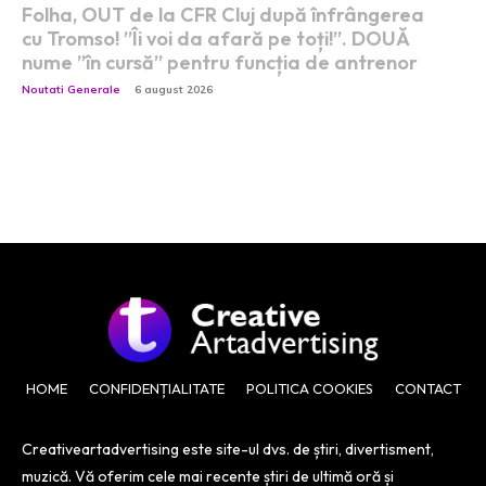
Folha, OUT de la CFR Cluj după înfrângerea
cu Tromso! ”Îi voi da afară pe toți!”. DOUĂ
nume ”în cursă” pentru funcția de antrenor
Noutati Generale
6 august 2026
HOME
CONFIDENȚIALITATE
POLITICA COOKIES
CONTACT
Creativeartadvertising este site-ul dvs. de știri, divertisment,
muzică. Vă oferim cele mai recente știri de ultimă oră și