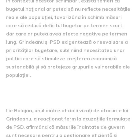
În contextul acestor schimbări, există temeri că
bugetul național ar putea să nu reflecte necesitățile
reale ale populației, favorizând în schimb măsuri
care să reducă deficitul bugetar pe termen scurt,
dar care ar putea avea efecte negative pe termen
lung. Grindeanu și PSD exigentează o reevaluare a
priorităților bugetare, subliniind necesitatea unor
politici care să stimuleze creșterea economică
sustenabilă și să protejeze grupurile vulnerabile ale
populației.
Răspunsul lui Bolojan la critici
Ilie Bolojan, unul dintre oficialii vizați de atacurile lui
Grindeanu, a reacționat ferm la acuzațiile formulate
de PSD, afirmând că măsurile înaintate de guvern
sunt necesare pentru o gestionare eficientă și