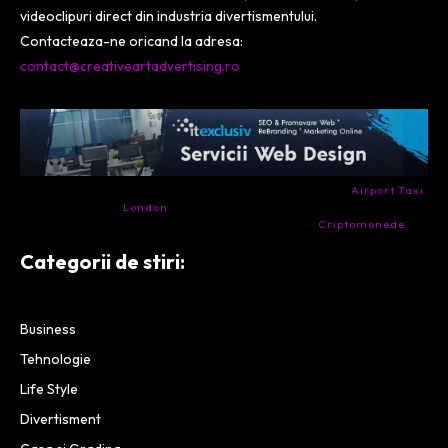
videoclipuri direct din industria divertismentului.
Contacteaza-ne oricand la adresa:
contact@creativeartadvertising.ro
- Ai nevoie de transport aeroport in Anglia? Încearcă
Airport Taxi
London
. Calitate la prețul corect.
- Companie specializata in tranzactionarea de
Criptomonede
si
infrastructura blockchain.
Categorii de stiri:
Business
Tehnologie
Life Style
Divertisment