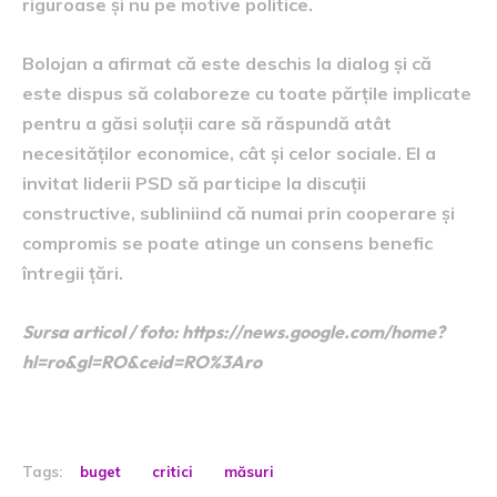
riguroase și nu pe motive politice.
Bolojan a afirmat că este deschis la dialog și că
este dispus să colaboreze cu toate părțile implicate
pentru a găsi soluții care să răspundă atât
necesităților economice, cât și celor sociale. El a
invitat liderii PSD să participe la discuții
constructive, subliniind că numai prin cooperare și
compromis se poate atinge un consens benefic
întregii țări.
Sursa articol / foto: https://news.google.com/home?
hl=ro&gl=RO&ceid=RO%3Aro
Tags:
buget
critici
măsuri