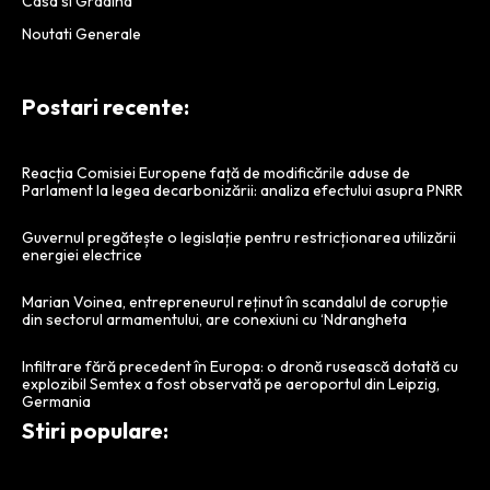
Casa si Gradina
Noutati Generale
Postari recente:
Reacția Comisiei Europene față de modificările aduse de
Parlament la legea decarbonizării: analiza efectului asupra PNRR
Guvernul pregătește o legislație pentru restricționarea utilizării
energiei electrice
Marian Voinea, entrepreneurul reținut în scandalul de corupție
din sectorul armamentului, are conexiuni cu ‘Ndrangheta
Infiltrare fără precedent în Europa: o dronă rusească dotată cu
explozibil Semtex a fost observată pe aeroportul din Leipzig,
Germania
Stiri populare: