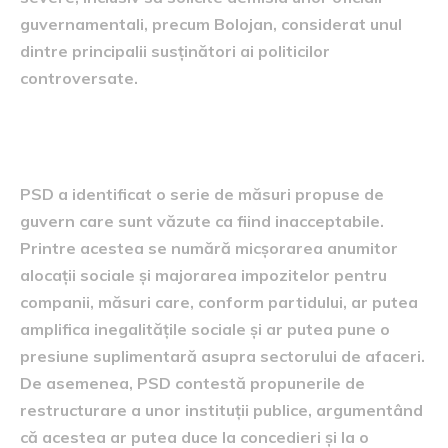
guvernamentali, precum Bolojan, considerat unul
dintre principalii susținători ai politicilor
controversate.
Măsurile contestate de PSD
PSD a identificat o serie de măsuri propuse de
guvern care sunt văzute ca fiind inacceptabile.
Printre acestea se numără micșorarea anumitor
alocații sociale și majorarea impozitelor pentru
companii, măsuri care, conform partidului, ar putea
amplifica inegalitățile sociale și ar putea pune o
presiune suplimentară asupra sectorului de afaceri.
De asemenea, PSD contestă propunerile de
restructurare a unor instituții publice, argumentând
că acestea ar putea duce la concedieri și la o