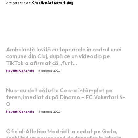
Articol scris de:
Creative Art Advertising
Postari fresh:
Ambulanță lovită cu topoarele în cadrul unei
comune din Cluj, după ce un videoclip pe
TikTok a afirmat că „furt…
Noutati Generale
9 august 2026
Nu s-au dat bătut! » Ce s-a întâmplat pe
teren, imediat după Dinamo – FC Voluntari 4-
0
Noutati Generale
8 august 2026
Oficial: Atletico Madrid l-a cedat pe Gata,