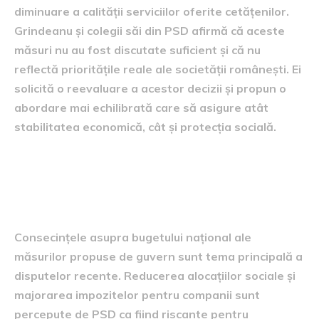
diminuare a calității serviciilor oferite cetățenilor.
Grindeanu și colegii săi din PSD afirmă că aceste
măsuri nu au fost discutate suficient și că nu
reflectă prioritățile reale ale societății românești. Ei
solicită o reevaluare a acestor decizii și propun o
abordare mai echilibrată care să asigure atât
stabilitatea economică, cât și protecția socială.
Consecințele asupra
bugetului național
Consecințele asupra bugetului național ale
măsurilor propuse de guvern sunt tema principală a
disputelor recente. Reducerea alocațiilor sociale și
majorarea impozitelor pentru companii sunt
percepute de PSD ca fiind riscante pentru