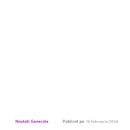
Grindeanu și „o formă de
fericire”: Acțiunile care îl
fac pe președintele PSD să
avertizeze cu respingerea
bugetului și destituirea lui
Bolojan
Noutati Generale
Publicat pe:
16 februarie 2026