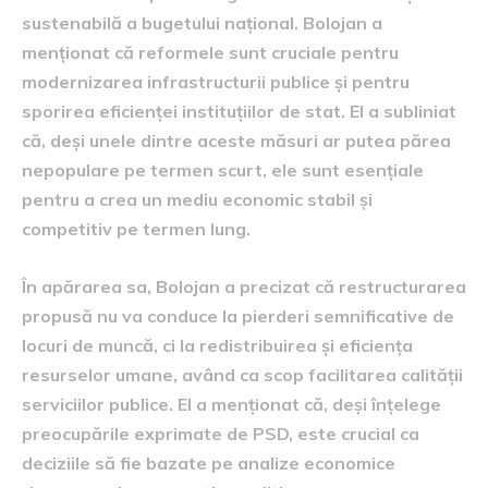
sustenabilă a bugetului național. Bolojan a
menționat că reformele sunt cruciale pentru
modernizarea infrastructurii publice și pentru
sporirea eficienței instituțiilor de stat. El a subliniat
că, deși unele dintre aceste măsuri ar putea părea
nepopulare pe termen scurt, ele sunt esențiale
pentru a crea un mediu economic stabil și
competitiv pe termen lung.
În apărarea sa, Bolojan a precizat că restructurarea
propusă nu va conduce la pierderi semnificative de
locuri de muncă, ci la redistribuirea și eficiența
resurselor umane, având ca scop facilitarea calității
serviciilor publice. El a menționat că, deși înțelege
preocupările exprimate de PSD, este crucial ca
deciziile să fie bazate pe analize economice