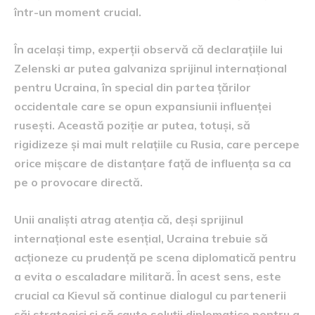
într-un moment crucial.
În același timp, experții observă că declarațiile lui
Zelenski ar putea galvaniza sprijinul internațional
pentru Ucraina, în special din partea țărilor
occidentale care se opun expansiunii influenței
rusești. Această poziție ar putea, totuși, să
rigidizeze și mai mult relațiile cu Rusia, care percepe
orice mișcare de distanțare față de influența sa ca
pe o provocare directă.
Unii analiști atrag atenția că, deși sprijinul
internațional este esențial, Ucraina trebuie să
acționeze cu prudență pe scena diplomatică pentru
a evita o escaladare militară. În acest sens, este
crucial ca Kievul să continue dialogul cu partenerii
săi strategici și să caute soluții diplomatice pentru a