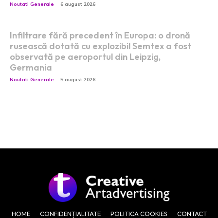
Noutati Generale
6 august 2026
Infiltrare fără precedent în Europa: o dronă
rusească dotată cu explozibil Semtex a fost
observată pe aeroportul din Leipzig,
Germania
Noutati Generale
5 august 2026
HOME
CONFIDENȚIALITATE
POLITICA COOKIES
CONTACT