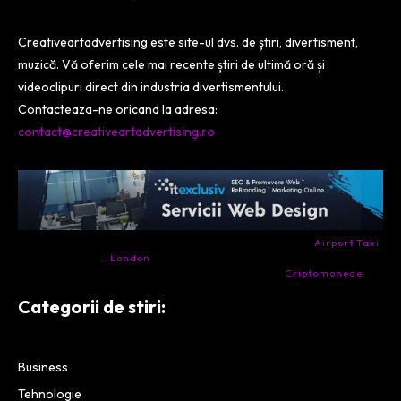
Creativeartadvertising este site-ul dvs. de știri, divertisment,
muzică. Vă oferim cele mai recente știri de ultimă oră și
videoclipuri direct din industria divertismentului.
Contacteaza-ne oricand la adresa:
contact@creativeartadvertising.ro
- Ai nevoie de transport aeroport in Anglia? Încearcă
Airport Taxi
London
. Calitate la prețul corect.
- Companie specializata in tranzactionarea de
Criptomonede
si
infrastructura blockchain.
Categorii de stiri:
Business
Tehnologie