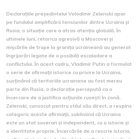
Declarațiile președintelui Volodimir Zelenski apar
pe fundalul amplificării tensiunilor dintre Ucraina și
Rusia, o situație care a atras atenția globală. În
ultimele luni, retorica agresivă a Moscovei și
mișcările de trupe la granița ucraineană au generat
îngrijorări legate de o posibilă escaladare a
conflictului. În acest cadru, Vladimir Putin a formulat
o serie de afirmații istorice cu privire la Ucraina,
susținând că teritoriile ucrainene au fost mereu
parte din Rusia, o declarație percepută ca o
încercare de a justifica acțiunile rusești în zonă.
Zelenski, cunoscut pentru stilul său direct, a respins
categoric aceste afirmații, subliniind că Ucraina
este un stat suveran și independent, cu o istorie și
o identitate proprie. Încercările de a rescrie istoria,