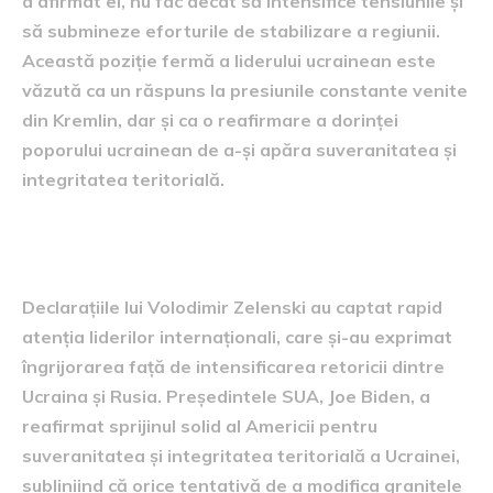
a afirmat el, nu fac decât să intensifice tensiunile și
să submineze eforturile de stabilizare a regiunii.
Această poziție fermă a liderului ucrainean este
văzută ca un răspuns la presiunile constante venite
din Kremlin, dar și ca o reafirmare a dorinței
poporului ucrainean de a-și apăra suveranitatea și
integritatea teritorială.
Reacția liderilor internaționali
Declarațiile lui Volodimir Zelenski au captat rapid
atenția liderilor internaționali, care și-au exprimat
îngrijorarea față de intensificarea retoricii dintre
Ucraina și Rusia. Președintele SUA, Joe Biden, a
reafirmat sprijinul solid al Americii pentru
suveranitatea și integritatea teritorială a Ucrainei,
subliniind că orice tentativă de a modifica granițele