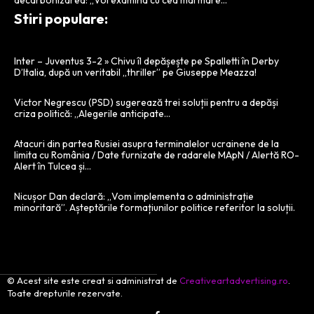
decarbonizarea: „Voi examina cu cea mai mare…
Stiri populare:
Inter – Juventus 3-2 » Chivu îl depășește pe Spalletti în Derby
D’Italia, după un veritabil „thriller” pe Giuseppe Meazza!
Victor Negrescu (PSD) sugerează trei soluții pentru a depăși
criza politică: „Alegerile anticipate…
Atacuri din partea Rusiei asupra terminalelor ucrainene de la
limita cu România / Date furnizate de radarele MApN / Alertă RO-
Alert în Tulcea și...
Nicușor Dan declară: „Vom implementa o administrație
minoritară”. Așteptările formațiunilor politice referitor la soluții.
© Acest site este creat si administrat de
Creativeartadvertising.ro
.
Toate drepturile rezervate.