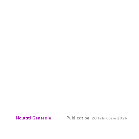
„Zelenski contestă
interpretarea lui Putin
despre Ucraina: „Nu am
nevoie de aceste prostii
istorice””
Noutati Generale
Publicat pe:
20 februarie 2026