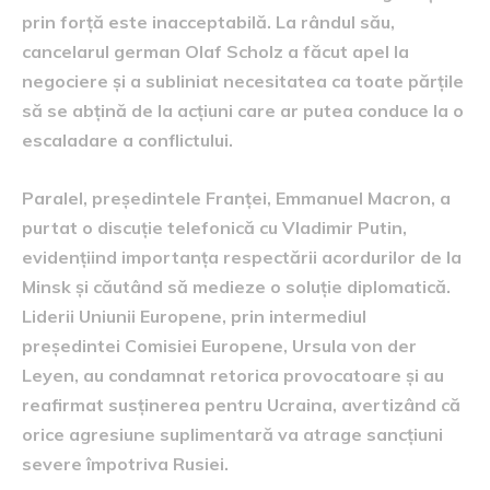
prin forță este inacceptabilă. La rândul său,
cancelarul german Olaf Scholz a făcut apel la
negociere și a subliniat necesitatea ca toate părțile
să se abțină de la acțiuni care ar putea conduce la o
escaladare a conflictului.
Paralel, președintele Franței, Emmanuel Macron, a
purtat o discuție telefonică cu Vladimir Putin,
evidențiind importanța respectării acordurilor de la
Minsk și căutând să medieze o soluție diplomatică.
Liderii Uniunii Europene, prin intermediul
președintei Comisiei Europene, Ursula von der
Leyen, au condamnat retorica provocatoare și au
reafirmat susținerea pentru Ucraina, avertizând că
orice agresiune suplimentară va atrage sancțiuni
severe împotriva Rusiei.