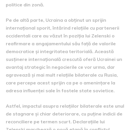
politice din zonă.
Pe de altă parte, Ucraina a obținut un sprijin
internațional sporit, întărind relațiile cu partenerii
occidentali care au văzut în poziția lui Zelenski o
reafirmare a angajamentului său față de valorile
democratice și integritatea teritorială. Această
susținere internațională crescută oferă Ucrainei un
avantaj strategic în negocierile ce vor urma, dar
agravează și mai mult relațiile bilaterale cu Rusia,
care percepe acest sprijin ca pe o amenințare la
adresa influenței sale în fostele state sovietice.
Astfel, impactul asupra relațiilor bilaterale este unul
de stagnare și chiar deteriorare, cu puține indicii de
reconciliere pe termen scurt. Declarațiile lui
Zelenski marchează o nouă etapă în conflictul