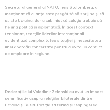
Secretarul general al NATO, Jens Stoltenberg, a
menționat că alianța este pregătită să sprijine și să
asiste Ucraina, dar a subliniat că soluția trebuie să
fie una politică și diplomatică. În acest context
tensionat, reacțiile liderilor internaționali
evidențiază complexitatea situației și necesitatea
unei abordări concertate pentru a evita un conflict
de amploare în regiune.
Impactul asupra relațiilor
bilaterale
Declarațiile lui Volodimir Zelenski au avut un impact
semnificativ asupra relațiilor bilaterale dintre
Ucraina și Rusia. Poziția sa fermă și respingerea