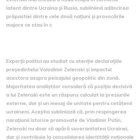
latent dintre Ucraina și Rusia, subliniind adâncirea
prăpastiei dintre cele două națiuni și provocările
majore ce stau în c
Analiza experților politici
Experții politici au studiat cu atenție declarațiile
președintelui Volodimir Zelenski și impactul
acestora asupra peisajului geopolitic din zonă.
Majoritatea analiștilor consideră că poziția decisivă
a lui Zelenski este un răspuns calculat la presiunile
externe, dar și un mesaj de unitate pentru cetățenii
ucraineni. Aceștia subliniază că, prin respingerea
narațiunii istorice promovate de Vladimir Putin,
Zelenski nu doar că apără suveranitatea Ucrainei,
dar și contribuie la consolidarea identității naționale