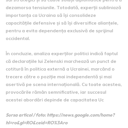
dezamorsa tensiunile. Totodată, experții subliniază
importanța ca Ucraina să își consolideze
capacitățile defensive și să își diversifice alianțele,
pentru a evita dependența exclusivă de sprijinul
occidental.
În concluzie, analiza experților politici indică faptul
că declarațiile lui Zelenski marchează un punct de
cotitură în politica externă a Ucrainei, marcând o
trecere către o poziție mai independentă și mai
asertivă pe scena internațională. Cu toate acestea,
provocările rămân semnificative, iar succesul
acestei abordări depinde de capacitatea Uc
Sursa articol / foto: https://news.google.com/home?
hl=ro&gl=RO&ceid=RO%3Aro