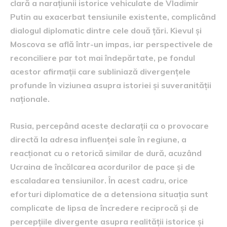
clară a narațiunii istorice vehiculate de Vladimir
Putin au exacerbat tensiunile existente, complicând
dialogul diplomatic dintre cele două țări. Kievul și
Moscova se află într-un impas, iar perspectivele de
reconciliere par tot mai îndepărtate, pe fondul
acestor afirmații care subliniază divergențele
profunde în viziunea asupra istoriei și suveranității
naționale.
Rusia, percepând aceste declarații ca o provocare
directă la adresa influenței sale în regiune, a
reacționat cu o retorică similar de dură, acuzând
Ucraina de încălcarea acordurilor de pace și de
escaladarea tensiunilor. În acest cadru, orice
eforturi diplomatice de a detensiona situația sunt
complicate de lipsa de încredere reciprocă și de
percepțiile divergente asupra realității istorice și