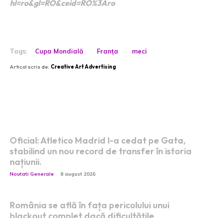
hl=ro&gl=RO&ceid=RO%3Aro
Tags:
Cupa Mondială
Franța
meci
Articol scris de:
Creative Art Advertising
Postari fresh:
Oficial: Atletico Madrid l-a cedat pe Gata,
stabilind un nou record de transfer în istoria
națiunii.
Noutati Generale
8 august 2026
România se află în fața pericolului unui
blackout complet dacă dificultățile