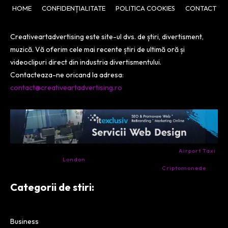
HOME
CONFIDENȚIALITATE
POLITICA COOKIES
CONTACT
Creativeartadvertising este site-ul dvs. de știri, divertisment,
muzică. Vă oferim cele mai recente știri de ultimă oră și
videoclipuri direct din industria divertismentului.
Contacteaza-ne oricand la adresa:
contact@creativeartadvertising.ro
- Ai nevoie de transport aeroport in Anglia? Încearcă
Airport Taxi
London
. Calitate la prețul corect.
- Companie specializata in tranzactionarea de
Criptomonede
si
infrastructura blockchain.
Categorii de stiri:
Business