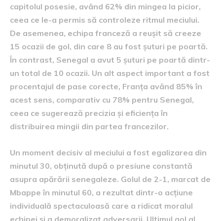
capitolul posesie, având 62% din mingea la picior,
ceea ce le-a permis să controleze ritmul meciului.
De asemenea, echipa franceză a reușit să creeze
15 ocazii de gol, din care 8 au fost șuturi pe poartă.
În contrast, Senegal a avut 5 șuturi pe poartă dintr-
un total de 10 ocazii. Un alt aspect important a fost
procentajul de pase corecte, Franța având 85% în
acest sens, comparativ cu 78% pentru Senegal,
ceea ce sugerează precizia și eficiența în
distribuirea mingii din partea francezilor.
Un moment decisiv al meciului a fost egalizarea din
minutul 30, obținută după o presiune constantă
asupra apărării senegaleze. Golul de 2-1, marcat de
Mbappe în minutul 60, a rezultat dintr-o acțiune
individuală spectaculoasă care a ridicat moralul
echipei și a demoralizat adversarii. Ultimul gol al