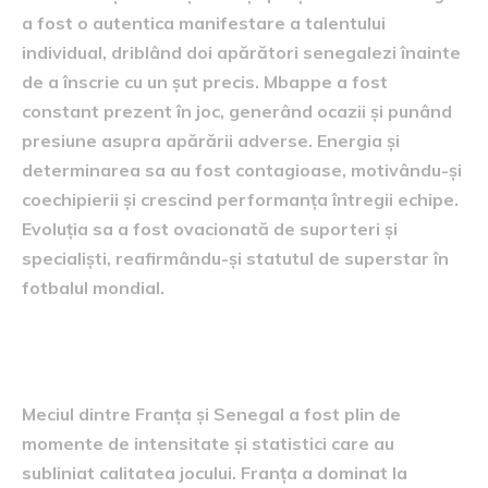
a fost o autentica manifestare a talentului
individual, driblând doi apărători senegalezi înainte
de a înscrie cu un șut precis. Mbappe a fost
constant prezent în joc, generând ocazii și punând
presiune asupra apărării adverse. Energia și
determinarea sa au fost contagioase, motivându-și
coechipierii și crescind performanța întregii echipe.
Evoluția sa a fost ovacionată de suporteri și
specialiști, reafirmându-și statutul de superstar în
fotbalul mondial.
Statistici și momente cheie
Meciul dintre Franța și Senegal a fost plin de
momente de intensitate și statistici care au
subliniat calitatea jocului. Franța a dominat la