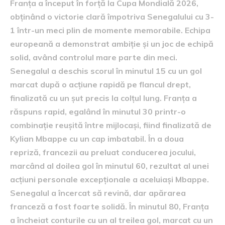
Franța a început în forță la Cupa Mondială 2026,
obținând o victorie clară împotriva Senegalului cu 3-
1 într-un meci plin de momente memorabile. Echipa
europeană a demonstrat ambiție și un joc de echipă
solid, având controlul mare parte din meci.
Senegalul a deschis scorul în minutul 15 cu un gol
marcat după o acțiune rapidă pe flancul drept,
finalizată cu un șut precis la colțul lung. Franța a
răspuns rapid, egalând în minutul 30 printr-o
combinație reușită între mijlocași, fiind finalizată de
Kylian Mbappe cu un cap imbatabil. În a doua
repriză, francezii au preluat conducerea jocului,
marcând al doilea gol în minutul 60, rezultat al unei
acțiuni personale excepționale a aceluiași Mbappe.
Senegalul a încercat să revină, dar apărarea
franceză a fost foarte solidă. În minutul 80, Franța
a încheiat conturile cu un al treilea gol, marcat cu un