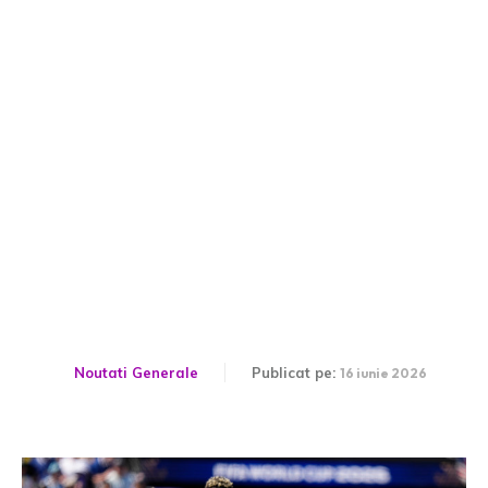
Franța – Senegal 3-1:
Kylian Mbappe excelează
în debutul său la Cupa
Mondială 2026
Noutati Generale
Publicat pe:
16 iunie 2026