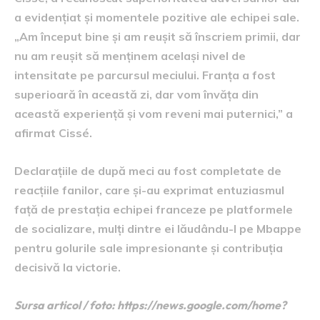
a evidențiat și momentele pozitive ale echipei sale.
„Am început bine și am reușit să înscriem primii, dar
nu am reușit să menținem același nivel de
intensitate pe parcursul meciului. Franța a fost
superioară în această zi, dar vom învăța din
această experiență și vom reveni mai puternici,” a
afirmat Cissé.
Declarațiile de după meci au fost completate de
reacțiile fanilor, care și-au exprimat entuziasmul
față de prestația echipei franceze pe platformele
de socializare, mulți dintre ei lăudându-l pe Mbappe
pentru golurile sale impresionante și contribuția
decisivă la victorie.
Sursa articol / foto: https://news.google.com/home?