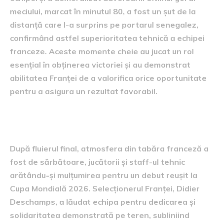
meciului, marcat în minutul 80, a fost un șut de la
distanță care l-a surprins pe portarul senegalez,
confirmând astfel superioritatea tehnică a echipei
franceze. Aceste momente cheie au jucat un rol
esențial în obținerea victoriei și au demonstrat
abilitatea Franței de a valorifica orice oportunitate
pentru a asigura un rezultat favorabil.
Reacții și declarații după meci
După fluierul final, atmosfera din tabăra franceză a
fost de sărbătoare, jucătorii și staff-ul tehnic
arătându-și mulțumirea pentru un debut reușit la
Cupa Mondială 2026. Selecționerul Franței, Didier
Deschamps, a lăudat echipa pentru dedicarea și
solidaritatea demonstrată pe teren, subliniind