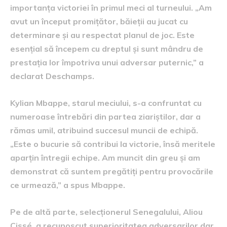
importanța victoriei în primul meci al turneului. „Am
avut un început promițător, băieții au jucat cu
determinare și au respectat planul de joc. Este
esențial să începem cu dreptul și sunt mândru de
prestația lor împotriva unui adversar puternic,” a
declarat Deschamps.
Kylian Mbappe, starul meciului, s-a confruntat cu
numeroase întrebări din partea ziariștilor, dar a
rămas umil, atribuind succesul muncii de echipă.
„Este o bucurie să contribui la victorie, însă meritele
aparțin întregii echipe. Am muncit din greu și am
demonstrat că suntem pregătiți pentru provocările
ce urmează,” a spus Mbappe.
Pe de altă parte, selecționerul Senegalului, Aliou
Cissé, a recunoscut superioritatea adversarilor dar