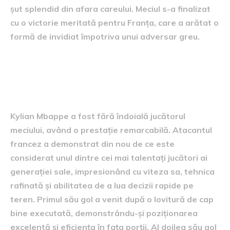
șut splendid din afara careului. Meciul s-a finalizat
cu o victorie meritată pentru Franța, care a arătat o
formă de invidiat împotriva unui adversar greu.
Performanța lui Kylian
Mbappe
Kylian Mbappe a fost fără îndoială jucătorul
meciului, având o prestație remarcabilă. Atacantul
francez a demonstrat din nou de ce este
considerat unul dintre cei mai talentați jucători ai
generației sale, impresionând cu viteza sa, tehnica
rafinată și abilitatea de a lua decizii rapide pe
teren. Primul său gol a venit după o lovitură de cap
bine executată, demonstrându-și poziționarea
excelentă și eficiența în fața porții. Al doilea său gol