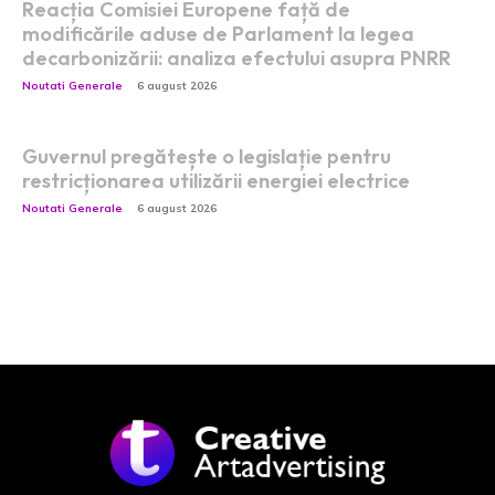
Reacția Comisiei Europene față de
modificările aduse de Parlament la legea
decarbonizării: analiza efectului asupra PNRR
Noutati Generale
6 august 2026
Guvernul pregătește o legislație pentru
restricționarea utilizării energiei electrice
Noutati Generale
6 august 2026