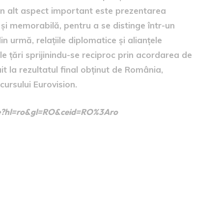
Un alt aspect important este prezentarea
 și memorabilă, pentru a se distinge într-un
din urmă, relațiile diplomatice și alianțele
ele țări sprijinindu-se reciproc prin acordarea de
it la rezultatul final obținut de România,
cursului Eurovision.
home?hl=ro&gl=RO&ceid=RO%3Aro