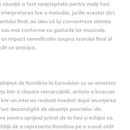
situație a fost neașteptată pentru mulți fani,
nterpretarea live a melodiei. Juriile acestor țări,
ntului final, au ales să își concentreze atenția
 sau mai conforme cu gusturile lor muzicale.
 un impact semnificativ asupra scorului final al
ât se anticipa.
rimit vestea
 obținut de România la Eurovision cu un amestec
țe într-o clasare remarcabilă, artista a încercat
 Într-un interviu realizat imediat după anunțarea
a fost dezamăgită de absența punctelor din
 pentru sprijinul primit de la fani și echipa sa.
nității de a reprezenta România pe o scenă atât