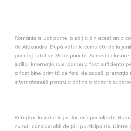
românia la Eurovision: scoru
România a luat parte la ediția din acest an a co
de Alexandra. După voturile cumulate de la juriil
punctaj total de 35 de puncte. Această clasare a 
juriilor internaționale, dar nu a fost suficientă p
a fost bine primită de fanii de acasă, prestația
internațională pentru a obține o clasare superio
jurii de specialitate: țările
Referitor la voturile juriilor de specialitate, R
număr considerabil de țări participante. Dintre 