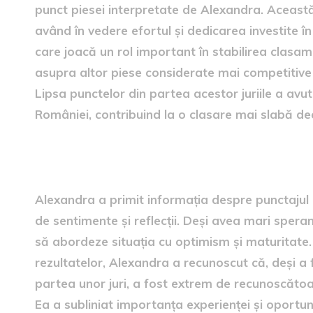
punct piesei interpretate de Alexandra. Această 
având în vedere efortul și dedicarea investite în i
care joacă un rol important în stabilirea clasame
asupra altor piese considerate mai competitive
Lipsa punctelor din partea acestor juriile a avut
României, contribuind la o clasare mai slabă dec
reacția Alexandrei: cum a p
Alexandra a primit informația despre punctajul
de sentimente și reflecții. Deși avea mari speran
să abordeze situația cu optimism și maturitate.
rezultatelor, Alexandra a recunoscut că, deși 
partea unor juri, a fost extrem de recunoscătoare
Ea a subliniat importanța experienței și oportu