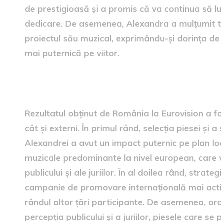
de prestigioasă și a promis că va continua să l
dedicare. De asemenea, Alexandra a mulțumit tut
proiectul său muzical, exprimându-și dorința de 
mai puternică pe viitor.
analiza rezultatului: factori
Rezultatul obținut de România la Eurovision a fos
cât și externi. În primul rând, selecția piesei și a
Alexandrei a avut un impact puternic pe plan loc
muzicale predominante la nivel european, care va
publicului și ale juriilor. În al doilea rând, stra
campanie de promovare internațională mai activă 
rândul altor țări participante. De asemenea, ord
percepția publicului și a juriilor, piesele care 