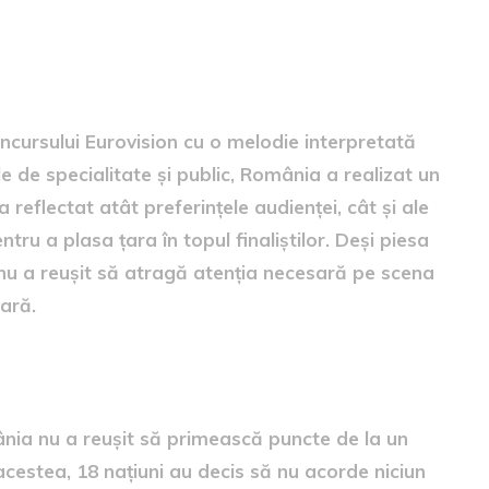
l obținut
ncursului Eurovision cu o melodie interpretată
e de specialitate și public, România a realizat un
reflectat atât preferințele audienței, cât și ale
entru a plasa țara în topul finaliștilor. Deși piesa
 nu a reușit să atragă atenția necesară pe scena
ară.
 care nu au dat puncte
omânia nu a reușit să primească puncte de la un
acestea, 18 națiuni au decis să nu acorde niciun