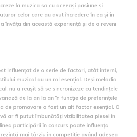
ucreze la muzica sa cu aceeași pasiune și
uror celor care au avut încredere în ea și în
a învăța din această experiență și de a reveni
 care au influențat punctajul
t influențat de o serie de factori, atât interni,
 stilului muzical au un rol esențial. Deși melodia
al, nu a reușit să se sincronizeze cu tendințele
riază de la an la an în funcție de preferințele
tegia de promovare a fost un alt factor esențial. O
ar fi putut îmbunătăți vizibilitatea piesei în
inea participării în concurs poate influența
se prezintă mai târziu în competiție având adesea