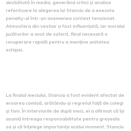
dezbătută în media, generând critici și analize
referitoare la alegerea lui Stanciu de a executa
penalty-ul într-un asemenea context tensionat.
Atmosfera din vestiar a fost influențată, iar moralul
jucătorilor a avut de suferit, fiind necesară o
recuperare rapidă pentru a menține unitatea
echipei.
Reacțiile jucătorului și
antrenorului
La finalul meciului, Stanciu a fost evident afectat de
eroarea comisă, arătându-și regretul față de colegi
și fani. În interviurile de după meci, el a afirmat că își
asumă întreaga responsabilitate pentru greșeala
sa și că înțelege importanța acelui moment. Stanciu