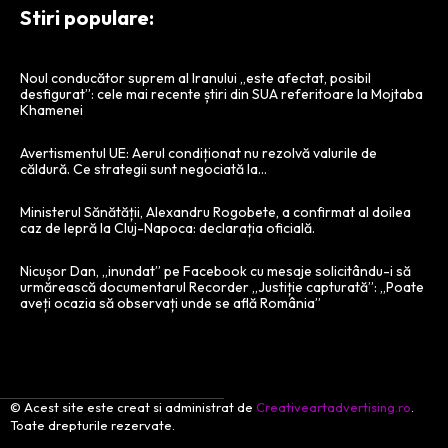
Stiri populare:
Noul conducător suprem al Iranului „este afectat, posibil
desfigurat”: cele mai recente știri din SUA referitoare la Mojtaba
Khamenei
Avertismentul UE: Aerul condiționat nu rezolvă valurile de
căldură. Ce strategii sunt negociată la…
Ministerul Sănătății, Alexandru Rogobete, a confirmat al doilea
caz de lepră la Cluj-Napoca: declarația oficială.
Nicușor Dan, „inundat” pe Facebook cu mesaje solicitându-i să
urmărească documentarul Recorder „Justiție capturată”: „Poate
aveți ocazia să observați unde se află România”
© Acest site este creat si administrat de
Creativeartadvertising.ro
.
Toate drepturile rezervate.