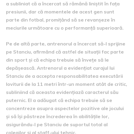
a subliniat că a încercat să rămână liniștit în fața
presiunii, dar că momentele de acest gen sunt
parte din fotbal, promițând să se revanșeze în
meciurile următoare cu o performanță superioară.
Pe de altă parte, antrenorul a încercat să-l sprijine
pe Stanciu, afirmând că astfel de situații fac parte
din sport și că echipa trebuie să învețe să le
depășească. Antrenorul a evidențiat curajul lui
Stanciu de a accepta responsabilitatea executării
loviturii de la 11 metri într-un moment atât de critic,
subliniind că aceasta evidențiază caracterul său
puternic. El a adăugat că echipa trebuie să se
concentreze asupra aspectelor pozitive ale jocului
și să își păstreze încrederea în abilitățile lor,
asigurându-l pe Stanciu de suportul total al
colegilor și al staff-ului tehnic.