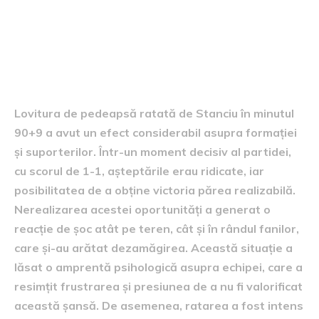
Consecințele ratării penalty-
ului
Lovitura de pedeapsă ratată de Stanciu în minutul
90+9 a avut un efect considerabil asupra formației
și suporterilor. Într-un moment decisiv al partidei,
cu scorul de 1-1, așteptările erau ridicate, iar
posibilitatea de a obține victoria părea realizabilă.
Nerealizarea acestei oportunități a generat o
reacție de șoc atât pe teren, cât și în rândul fanilor,
care și-au arătat dezamăgirea. Această situație a
lăsat o amprentă psihologică asupra echipei, care a
resimțit frustrarea și presiunea de a nu fi valorificat
această șansă. De asemenea, ratarea a fost intens