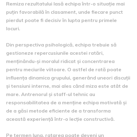
Remiza rezultatului lasă echipa într-o situație mai
puțin favorabilă în clasament, unde fiecare punct
pierdut poate fi decisiv în lupta pentru primele
locuri.
Din perspectiva psihologică, echipa trebuie să
gestioneze repercusiunile acestei ratări,
menținându-și moralul ridicat și concentrarea
pentru meciurile viitoare. O astfel de rată poate
influența dinamica grupului, generând uneori discuții
și tensiuni interne, mai ales când miza este atât de
mare. Antrenorul și staff-ul tehnic au
responsabilitatea de a menține echipa motivată și
de a găsi metode eficiente de a transforma
această experiență într-o lecție constructivă.
Pe termen lung, ratarea poate deveni un