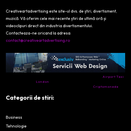
Creativeartadvertising este site-ul dvs. de știri, divertisment,
muzică. Vă oferim cele mai recente știri de ultimă oră și
videoclipuri direct din industria divertismentului.
Contacteaza-ne oricand la adresa:
contact@creativeartadvertising.ro
- Ai nevoie de transport aeroport in Anglia? Încearcă
Airport Taxi
London
. Calitate la prețul corect.
- Companie specializata in tranzactionarea de
Criptomonede
si
infrastructura blockchain.
Categorii de stiri:
Business
Tehnologie