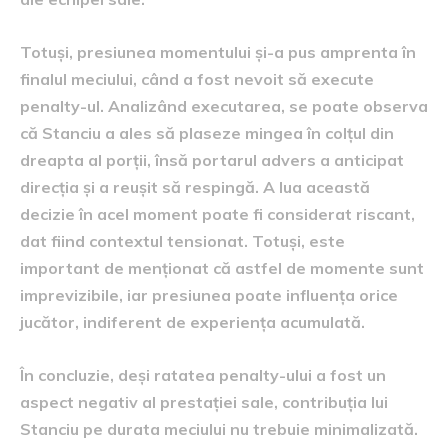
Totuși, presiunea momentului și-a pus amprenta în
finalul meciului, când a fost nevoit să execute
penalty-ul. Analizând executarea, se poate observa
că Stanciu a ales să plaseze mingea în colțul din
dreapta al porții, însă portarul advers a anticipat
direcția și a reușit să respingă. A lua această
decizie în acel moment poate fi considerat riscant,
dat fiind contextul tensionat. Totuși, este
important de menționat că astfel de momente sunt
imprevizibile, iar presiunea poate influența orice
jucător, indiferent de experiența acumulată.
În concluzie, deși ratatea penalty-ului a fost un
aspect negativ al prestației sale, contribuția lui
Stanciu pe durata meciului nu trebuie minimalizată.