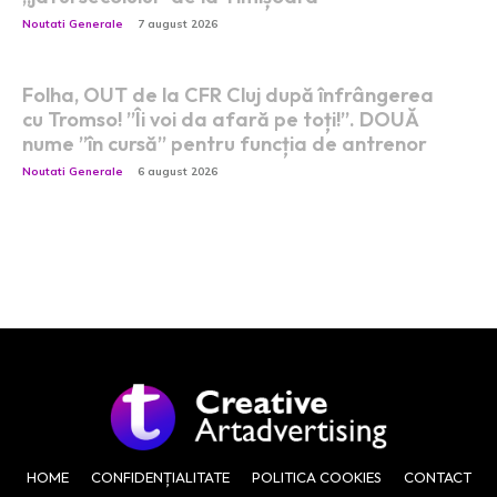
Noutati Generale
7 august 2026
Folha, OUT de la CFR Cluj după înfrângerea
cu Tromso! ”Îi voi da afară pe toți!”. DOUĂ
nume ”în cursă” pentru funcția de antrenor
Noutati Generale
6 august 2026
HOME
CONFIDENȚIALITATE
POLITICA COOKIES
CONTACT