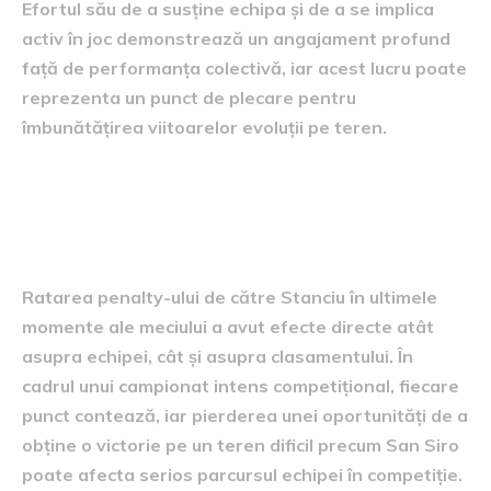
Efortul său de a susține echipa și de a se implica
activ în joc demonstrează un angajament profund
față de performanța colectivă, iar acest lucru poate
reprezenta un punct de plecare pentru
îmbunătățirea viitoarelor evoluții pe teren.
Consecințele pentru echipă și
clasament
Ratarea penalty-ului de către Stanciu în ultimele
momente ale meciului a avut efecte directe atât
asupra echipei, cât și asupra clasamentului. În
cadrul unui campionat intens competițional, fiecare
punct contează, iar pierderea unei oportunități de a
obține o victorie pe un teren dificil precum San Siro
poate afecta serios parcursul echipei în competiție.