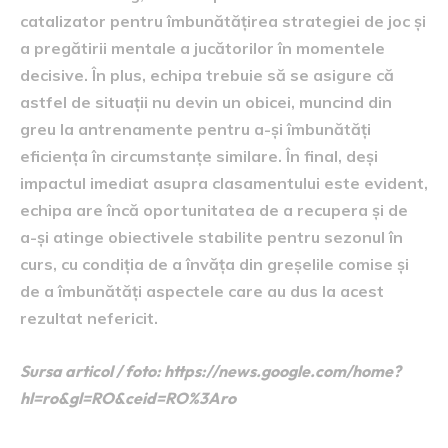
catalizator pentru îmbunătățirea strategiei de joc și
a pregătirii mentale a jucătorilor în momentele
decisive. În plus, echipa trebuie să se asigure că
astfel de situații nu devin un obicei, muncind din
greu la antrenamente pentru a-și îmbunătăți
eficiența în circumstanțe similare. În final, deși
impactul imediat asupra clasamentului este evident,
echipa are încă oportunitatea de a recupera și de
a-și atinge obiectivele stabilite pentru sezonul în
curs, cu condiția de a învăța din greșelile comise și
de a îmbunătăți aspectele care au dus la acest
rezultat nefericit.
Sursa articol / foto: https://news.google.com/home?
hl=ro&gl=RO&ceid=RO%3Aro