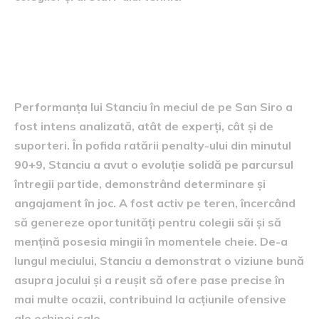
Evaluarea performanței lui
Stanciu
Performanța lui Stanciu în meciul de pe San Siro a
fost intens analizată, atât de experți, cât și de
suporteri. În pofida ratării penalty-ului din minutul
90+9, Stanciu a avut o evoluție solidă pe parcursul
întregii partide, demonstrând determinare și
angajament în joc. A fost activ pe teren, încercând
să genereze oportunități pentru colegii săi și să
mențină posesia mingii în momentele cheie. De-a
lungul meciului, Stanciu a demonstrat o viziune bună
asupra jocului și a reușit să ofere pase precise în
mai multe ocazii, contribuind la acțiunile ofensive
ale echipei sale.