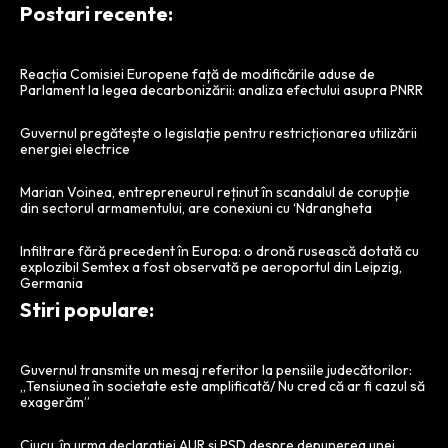
Postari recente:
Reacția Comisiei Europene față de modificările aduse de
Parlament la legea decarbonizării: analiza efectului asupra PNRR
Guvernul pregătește o legislație pentru restricționarea utilizării
energiei electrice
Marian Voinea, entrepreneurul reținut în scandalul de corupție
din sectorul armamentului, are conexiuni cu ‘Ndrangheta
Infiltrare fără precedent în Europa: o dronă rusească dotată cu
explozibil Semtex a fost observată pe aeroportul din Leipzig,
Germania
Stiri populare:
Guvernul transmite un mesaj referitor la pensiile judecătorilor:
„Tensiunea în societate este amplificată/ Nu cred că ar fi cazul să
exagerăm”
Ciucu, în urma declarației AUR și PSD despre depunerea unei