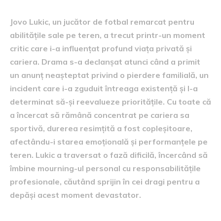
Jovo Lukic, un jucător de fotbal remarcat pentru
abilitățile sale pe teren, a trecut printr-un moment
critic care i-a influențat profund viața privată și
cariera. Drama s-a declanșat atunci când a primit
un anunț neașteptat privind o pierdere familială, un
incident care i-a zguduit întreaga existență și l-a
determinat să-și reevalueze prioritățile. Cu toate că
a încercat să rămână concentrat pe cariera sa
sportivă, durerea resimțită a fost copleșitoare,
afectându-i starea emoțională și performanțele pe
teren. Lukic a traversat o fază dificilă, încercând să
îmbine mourning-ul personal cu responsabilitățile
profesionale, căutând sprijin în cei dragi pentru a
depăși acest moment devastator.