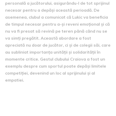
personală a jucătorului, asigurându-l de tot sprijinul
necesar pentru a depăși această perioadă. De
asemenea, clubul a comunicat că Lukic va beneficia
de timpul necesar pentru a-și reveni emoțional și că
nu va fi presat să revină pe teren până când nu se
va simți pregătit. Această abordare a fost
apreciată nu doar de jucător, ci și de colegii săi, care
au subliniat importanța unității și solidarității în
momente critice. Gestul clubului Craiova a fost un
exemplu despre cum sportul poate depăși limitele
competiției, devenind un loc al sprijinului și al
empatiei.
efectul asupra carierei lui
Lukic