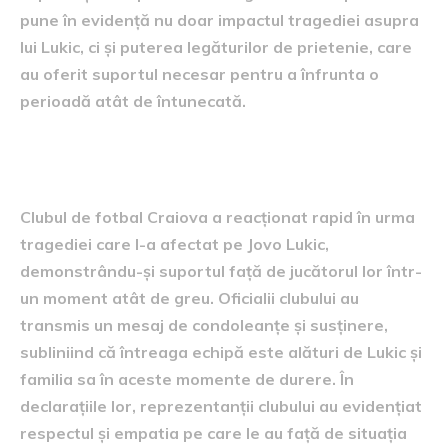
pune în evidență nu doar impactul tragediei asupra
lui Lukic, ci și puterea legăturilor de prietenie, care
au oferit suportul necesar pentru a înfrunta o
perioadă atât de întunecată.
reacția clubului Craiova
Clubul de fotbal Craiova a reacționat rapid în urma
tragediei care l-a afectat pe Jovo Lukic,
demonstrându-și suportul față de jucătorul lor într-
un moment atât de greu. Oficialii clubului au
transmis un mesaj de condoleanțe și susținere,
subliniind că întreaga echipă este alături de Lukic și
familia sa în aceste momente de durere. În
declarațiile lor, reprezentanții clubului au evidențiat
respectul și empatia pe care le au față de situația