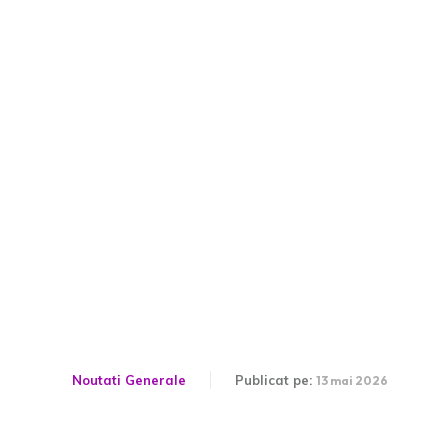
„Un ceas nefericit din
existența lui Lukic,
dezvăluit de camaradul
său: ‘Craiova a declarat că
Jovo nu…'”
Noutati Generale
Publicat pe:
13 mai 2026