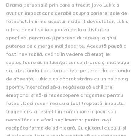
Drama personală prin care a trecut Jovo Lukic a
avut un impact considerabil asupra carierei sale de
fotbalist. În urma acestui incident devastator, Lukic
a fost nevoit să ia o pauză de la activitatea
sportivă, pentru a-și procesa durerea și a găsi
puterea de a merge mai departe. Această pauză a
fost inevitabilă, având în vedere că emoțiile
copleșitoare au influențat concentrarea și motivația
sa, afectându-i performanțele pe teren. În perioada
de absență, Lukic a colaborat strâns cu un psiholog
sportiv, încercând să-și regăsească echilibrul
emoțional și să-și redescopere dragostea pentru
fotbal. Deși revenirea sa a fost treptată, impactul
tragediei s-a resimțit în continuare în jocul său,
necesitând un efort suplimentar pentru a-și
recăpăta forma de odinioară. Cu ajutorul clubului și