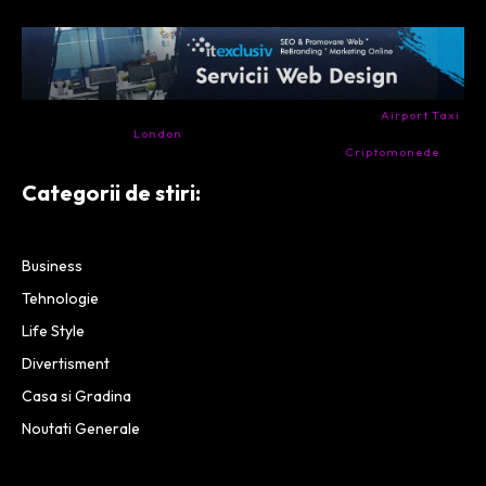
- Ai nevoie de transport aeroport in Anglia? Încearcă
Airport Taxi
London
. Calitate la prețul corect.
- Companie specializata in tranzactionarea de
Criptomonede
si
infrastructura blockchain.
Categorii de stiri:
Business
Tehnologie
Life Style
Divertisment
Casa si Gradina
Noutati Generale