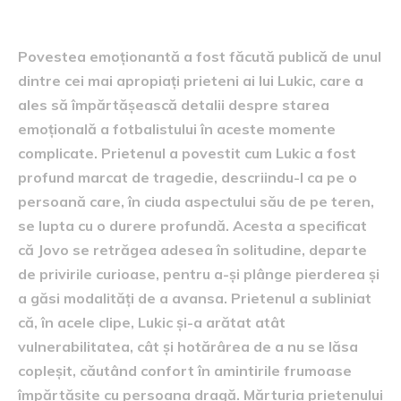
confesiunea prietenului
Povestea emoționantă a fost făcută publică de unul
dintre cei mai apropiați prieteni ai lui Lukic, care a
ales să împărtășească detalii despre starea
emoțională a fotbalistului în aceste momente
complicate. Prietenul a povestit cum Lukic a fost
profund marcat de tragedie, descriindu-l ca pe o
persoană care, în ciuda aspectului său de pe teren,
se lupta cu o durere profundă. Acesta a specificat
că Jovo se retrăgea adesea în solitudine, departe
de privirile curioase, pentru a-și plânge pierderea și
a găsi modalități de a avansa. Prietenul a subliniat
că, în acele clipe, Lukic și-a arătat atât
vulnerabilitatea, cât și hotărârea de a nu se lăsa
copleșit, căutând confort în amintirile frumoase
împărtășite cu persoana dragă. Mărturia prietenului