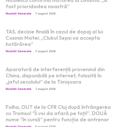
Nicolescu confirmă mutarea la Dinamo: „A
fost prioridadea noastră”
Noutati Generale
7 august 2026
TAS, decizie finală în cazul de dopaj al lui
Cosmin Matei: „Clubul Sepsi va accepta
hotărârea”
Noutati Generale
7 august 2026
Aparatură de interferență provenind din
China, disponibilă pe internet, folosită în
„jaful secolului” de la Timișoara
Noutati Generale
7 august 2026
Folha, OUT de la CFR Cluj după înfrângerea
cu Tromso! ”Îi voi da afară pe toți!”. DOUĂ
nume ”în cursă” pentru funcția de antrenor
Noutati Generale
6 august 2026