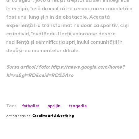
al colegilor, Jovo a reușit treptat să se reintegreze
în echipă, însă drumul către recuperarea completă a
fost unul lung și plin de obstacole. Această
experiență l-a transformat nu doar ca sportiv, ci și
ca individ, învățându-l lecții valoroase despre
reziliență și semnificația sprijinului comunității în
depășirea momentelor dificile.
Sursa articol / foto: https://news.google.com/home?
hl=ro&gl=RO&ceid=RO%3Aro
Tags:
fotbalist
sprijin
tragedie
Articol scris de:
Creative Art Advertising