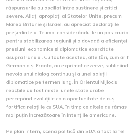
răspunsurile au oscillat între susținere și critici
severe. Aliați apropiați ai Statelor Unite, precum
Marea Britanie și Israel, au apreciat declarațiile
președintelui Trump, considerându-le un pas crucial
pentru stabilizarea regiunii și o dovadă a eficienței
presiunii economice și diplomatice exercitate
asupra Iranului. Cu toate acestea, alte țări, cum ar fi
Germania și Franța, au exprimat rezerve, subliniind
nevoia unui dialog continuu și a unei soluții
diplomatice pe termen lung. În Orientul Mijlociu,
reacțiile au fost mixte, unele state arabe
percepând evoluțiile ca o oportunitate de a-și
fortifica relațiile cu SUA, în timp ce altele au rămas
mai puțin încrezătoare în intențiile americane.
Pe plan intern, scena politică din SUA a fost la fel