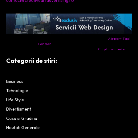
contact@creativeartadvertising.ro
- Ai nevoie de transport aeroport in Anglia? Încearcă
Airport Taxi
London
. Calitate la prețul corect.
- Companie specializata in tranzactionarea de
Criptomonede
si
infrastructura blockchain.
Categorii de stiri:
Business
Tehnologie
Life Style
Divertisment
Casa si Gradina
Noutati Generale