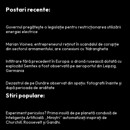
Postari recente:
Guvernul pregătește o legislație pentru restricționarea utilizării
energiei electrice
Marian Voinea, entrepreneurul reținut în scandalul de corupție
din sectorul armamentului, are conexiuni cu ‘Ndrangheta
Infiltrare fără precedent în Europa: o dronă rusească dotată cu
explozibil Semtex a fost observată pe aeroportul din Leipzig,
Germania
Dezastrul de pe Dunăre observat din spațiu: fotografii înainte și
după perioada de ariditate
Stiri populare:
Experiment periculos? Prima insulă de pe planetă condusă de
Inteligența Artificială. „Miniștri” automatizați inspirați de
Churchill, Roosevelt și Gandhi.