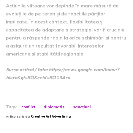
Acțiunile viitoare vor depinde în mare măsură de
evoluțiile de pe teren și de reacțiile părților
implicate. În acest context, flexibilitatea și
capacitatea de adaptare a strategiei vor fi cruciale
pentru a răspunde rapid la orice schimbări și pentru
a asigura un rezultat favorabil intereselor
americane și stabilității regionale.
Sursa articol / foto: https://news.google.com/home?
hl=ro&gl=RO&ceid=RO%3Aro
Tags:
conflict
diplomatie
sancțiuni
Articol scris de:
Creative Art Advertising