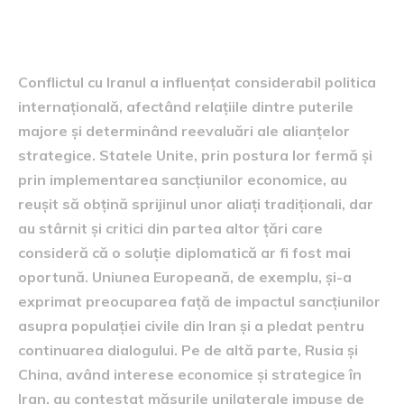
globale
Conflictul cu Iranul a influențat considerabil politica
internațională, afectând relațiile dintre puterile
majore și determinând reevaluări ale alianțelor
strategice. Statele Unite, prin postura lor fermă și
prin implementarea sancțiunilor economice, au
reușit să obțină sprijinul unor aliați tradiționali, dar
au stârnit și critici din partea altor țări care
consideră că o soluție diplomatică ar fi fost mai
oportună. Uniunea Europeană, de exemplu, și-a
exprimat preocuparea față de impactul sancțiunilor
asupra populației civile din Iran și a pledat pentru
continuarea dialogului. Pe de altă parte, Rusia și
China, având interese economice și strategice în
Iran, au contestat măsurile unilaterale impuse de