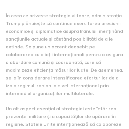
Următorii pași în strategie
În ceea ce privește strategia viitoare, administrația
Trump plănuiește să continue exercitarea presiunii
economice și diplomatice asupra Iranului, menținând
sancțiunile actuale și căutând posibilități de a le
extinde. Se pune un accent deosebit pe
colaborarea cu aliații internaționali pentru a asigura
o abordare comună și coordonată, care să
maximizeze eficiența măsurilor luate. De asemenea,
se ia în considerare intensificarea eforturilor de a
izola regimul iranian la nivel internațional prin
intermediul organizațiilor multilaterale.
Un alt aspect esențial al strategiei este întărirea
prezenței militare și a capacităților de apărare în
regiune. Statele Unite intenționează să colaboreze