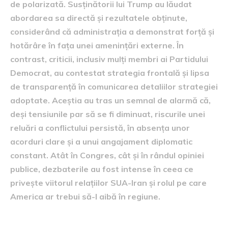
de polarizată. Susținătorii lui Trump au lăudat
abordarea sa directă și rezultatele obținute,
considerând că administrația a demonstrat forță și
hotărâre în fața unei amenințări externe. În
contrast, criticii, inclusiv mulți membri ai Partidului
Democrat, au contestat strategia frontală și lipsa
de transparență în comunicarea detaliilor strategiei
adoptate. Aceștia au tras un semnal de alarmă că,
deși tensiunile par să se fi diminuat, riscurile unei
reluări a conflictului persistă, în absența unor
acorduri clare și a unui angajament diplomatic
constant. Atât în Congres, cât și în rândul opiniei
publice, dezbaterile au fost intense în ceea ce
privește viitorul relațiilor SUA-Iran și rolul pe care
America ar trebui să-l aibă în regiune.