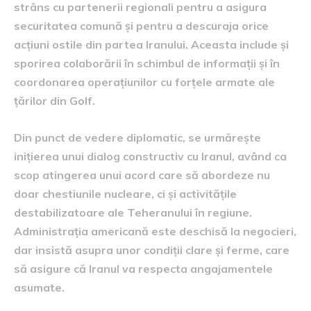
strâns cu partenerii regionali pentru a asigura
securitatea comună și pentru a descuraja orice
acțiuni ostile din partea Iranului. Aceasta include și
sporirea colaborării în schimbul de informații și în
coordonarea operațiunilor cu forțele armate ale
țărilor din Golf.
Din punct de vedere diplomatic, se urmărește
inițierea unui dialog constructiv cu Iranul, având ca
scop atingerea unui acord care să abordeze nu
doar chestiunile nucleare, ci și activitățile
destabilizatoare ale Teheranului în regiune.
Administrația americană este deschisă la negocieri,
dar insistă asupra unor condiții clare și ferme, care
să asigure că Iranul va respecta angajamentele
asumate.