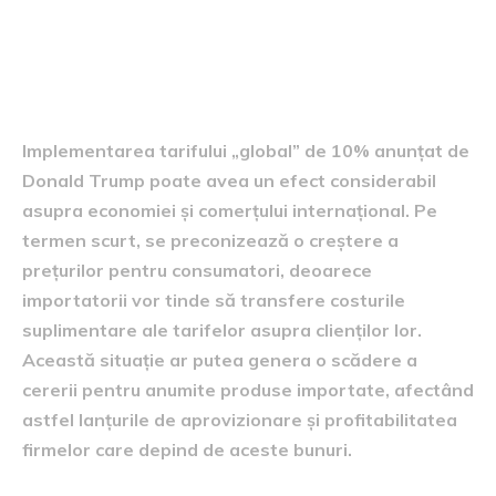
efectul asupra economiei și
comerțului
Implementarea tarifului „global” de 10% anunțat de
Donald Trump poate avea un efect considerabil
asupra economiei și comerțului internațional. Pe
termen scurt, se preconizează o creștere a
prețurilor pentru consumatori, deoarece
importatorii vor tinde să transfere costurile
suplimentare ale tarifelor asupra clienților lor.
Această situație ar putea genera o scădere a
cererii pentru anumite produse importate, afectând
astfel lanțurile de aprovizionare și profitabilitatea
firmelor care depind de aceste bunuri.