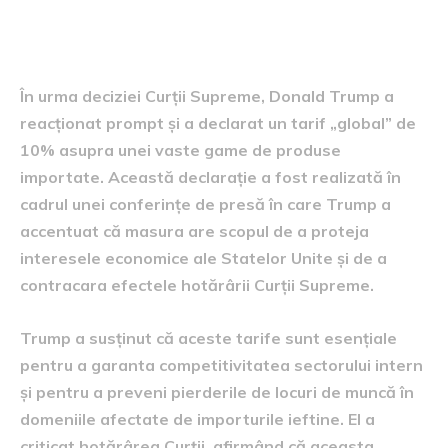
reacția lui Trump și anunțul
tarifelor
În urma deciziei Curții Supreme, Donald Trump a
reacționat prompt și a declarat un tarif „global” de
10% asupra unei vaste game de produse
importate. Această declarație a fost realizată în
cadrul unei conferințe de presă în care Trump a
accentuat că masura are scopul de a proteja
interesele economice ale Statelor Unite și de a
contracara efectele hotărârii Curții Supreme.
Trump a susținut că aceste tarife sunt esențiale
pentru a garanta competitivitatea sectorului intern
și pentru a preveni pierderile de locuri de muncă în
domeniile afectate de importurile ieftine. El a
criticat hotărârea Curții, afirmând că aceasta