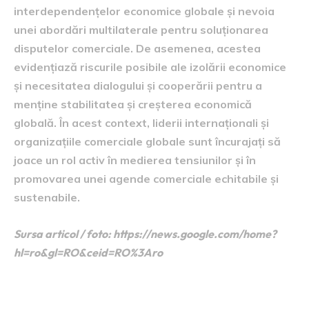
interdependențelor economice globale și nevoia
unei abordări multilaterale pentru soluționarea
disputelor comerciale. De asemenea, acestea
evidențiază riscurile posibile ale izolării economice
și necesitatea dialogului și cooperării pentru a
menține stabilitatea și creșterea economică
globală. În acest context, liderii internaționali și
organizațiile comerciale globale sunt încurajați să
joace un rol activ în medierea tensiunilor și în
promovarea unei agende comerciale echitabile și
sustenabile.
Sursa articol / foto: https://news.google.com/home?
hl=ro&gl=RO&ceid=RO%3Aro