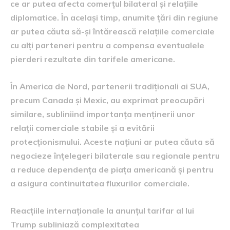
ce ar putea afecta comerțul bilateral și relațiile
diplomatice. În același timp, anumite țări din regiune
ar putea căuta să-și întărească relațiile comerciale
cu alți parteneri pentru a compensa eventualele
pierderi rezultate din tarifele americane.
În America de Nord, partenerii tradiționali ai SUA,
precum Canada și Mexic, au exprimat preocupări
similare, subliniind importanța menținerii unor
relații comerciale stabile și a evitării
protecționismului. Aceste națiuni ar putea căuta să
negocieze înțelegeri bilaterale sau regionale pentru
a reduce dependența de piața americană și pentru
a asigura continuitatea fluxurilor comerciale.
Reacțiile internaționale la anunțul tarifar al lui
Trump subliniază complexitatea