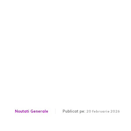
Trump declară un impozit
„universal” de 10% după
invalidarea tarifelor
vamale de către Curtea
Supremă
Noutati Generale
Publicat pe:
20 februarie 2026