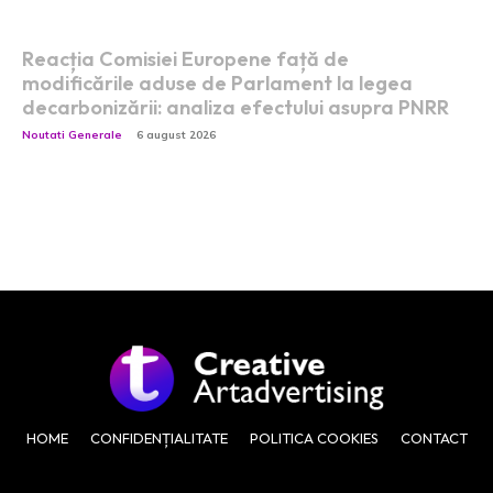
Reacția Comisiei Europene față de
modificările aduse de Parlament la legea
decarbonizării: analiza efectului asupra PNRR
Noutati Generale
6 august 2026
HOME
CONFIDENȚIALITATE
POLITICA COOKIES
CONTACT