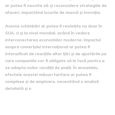
ar putea fi nevoite să-și reconsidere strategiile de
afaceri, impactând locurile de muncă și inovația.
Aceste schimbări ar putea fi resimțite nu doar în
SUA, ci și la nivel mondial, având în vedere
interconectarea economiilor moderne. Impactul
asupra comerțului internațional ar putea fi
intensificat de reacțiile altor țări și de ajustările pe
care companiile vor fi obligate să le facă pentru a
se adapta noilor condiții de piață. În ansamblu,
efectele acestei măsuri tarifare ar putea fi
complexe și de amploare, necesitând o analiză
detaliată și o
perspective și reacții la nivel
internațional