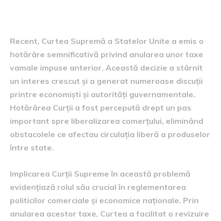
consecințele acesteia
Recent, Curtea Supremă a Statelor Unite a emis o
hotărâre semnificativă privind anularea unor taxe
vamale impuse anterior. Această decizie a stârnit
un interes crescut și a generat numeroase discuții
printre economiști și autorități guvernamentale.
Hotărârea Curții a fost percepută drept un pas
important spre liberalizarea comerțului, eliminând
obstacolele ce afectau circulația liberă a produselor
între state.
Implicarea Curții Supreme în această problemă
evidențiază rolul său crucial în reglementarea
politicilor comerciale și economice naționale. Prin
anularea acestor taxe, Curtea a facilitat o revizuire