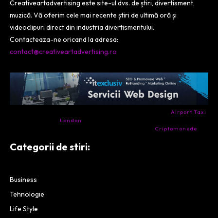
Creativeartadvertising este site-ul dvs. de știri, divertisment,
muzică. Vă oferim cele mai recente știri de ultimă oră și
videoclipuri direct din industria divertismentului.
Contacteaza-ne oricand la adresa:
contact@creativeartadvertising.ro
- Ai nevoie de transport aeroport in Anglia? Încearcă
Airport Taxi
London
. Calitate la prețul corect.
- Companie specializata in tranzactionarea de
Criptomonede
si
infrastructura blockchain.
Categorii de stiri:
Business
Tehnologie
Life Style