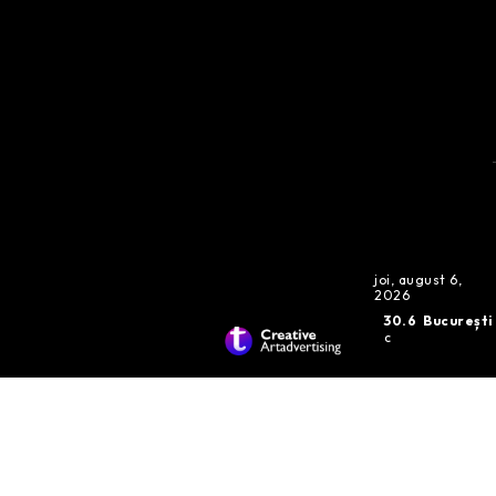
joi, august 6,
2026
30.6
București
C