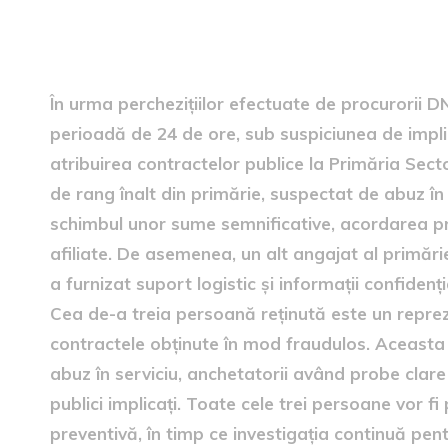
Persoane sota reținută și ac
În urma perchezițiilor efectuate de procurorii D
perioadă de 24 de ore, sub suspiciunea de impli
atribuirea contractelor publice la Primăria Sector
de rang înalt din primărie, suspectat de abuz în se
schimbul unor sume semnificative, acordarea pr
afiliate. De asemenea, un alt angajat al primări
a furnizat suport logistic și informații confidenț
Cea de-a treia persoană reținută este un repreze
contractele obținute în mod fraudulos. Aceasta 
abuz în serviciu, anchetatorii având probe clare 
publici implicați. Toate cele trei persoane vor 
preventivă, în timp ce investigația continuă pent