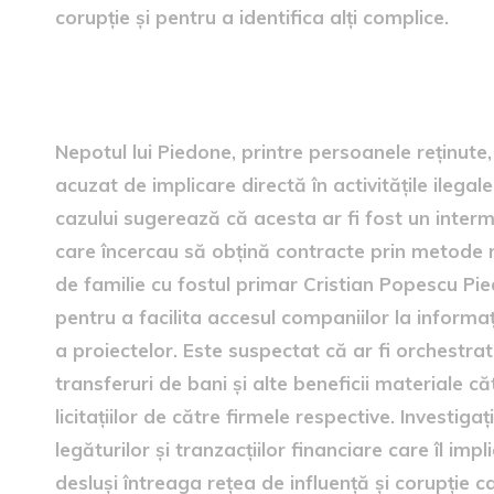
corupție și pentru a identifica alți complice.
Implicarea nepotului lui Pi
Nepotul lui Piedone, printre persoanele reținute, 
acuzat de implicare directă în activitățile ilega
cazului sugerează că acesta ar fi fost un interme
care încercau să obțină contracte prin metode 
de familie cu fostul primar Cristian Popescu Pied
pentru a facilita accesul companiilor la informa
a proiectelor. Este suspectat că ar fi orchestrat 
transferuri de bani și alte beneficii materiale c
licitațiilor de către firmele respective. Investi
legăturilor și tranzacțiilor financiare care îl imp
desluși întreaga rețea de influență și corupție c