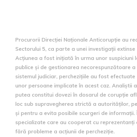
Informații despre percheziți
Procurorii Direcției Naționale Anticorupție au rea
Sectorului 5, ca parte a unei investigații extins
Acțiunea a fost inițiată în urma unor suspiciuni 
publice și de gestionarea necorespunzătoare a fo
sistemul judiciar, perchezițiile au fost efectuate 
unor persoane implicate în acest caz. Analiștii
putea constitui dovezi în dosarul de corupție af
loc sub supravegherea strictă a autorităților, p
și pentru a evita posibile scurgeri de informații.
specializate care au cooperat cu reprezentanți d
fără probleme a acțiunii de percheziție.