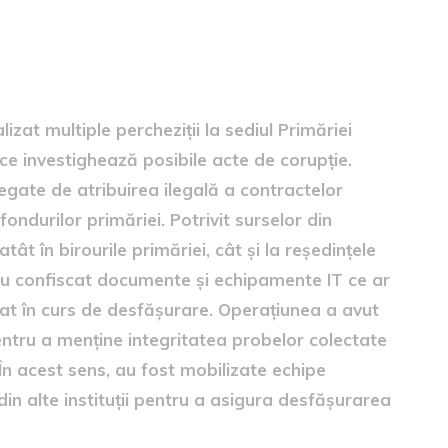
i
lizat multiple percheziții la sediul Primăriei
e ce investighează posibile acte de corupție.
legate de atribuirea ilegală a contractelor
ndurilor primăriei. Potrivit surselor din
atât în birourile primăriei, cât și la reședințele
 au confiscat documente și echipamente IT ce ar
lat în curs de desfășurare. Operațiunea a avut
entru a menține integritatea probelor colectate
 În acest sens, au fost mobilizate echipe
in alte instituții pentru a asigura desfășurarea