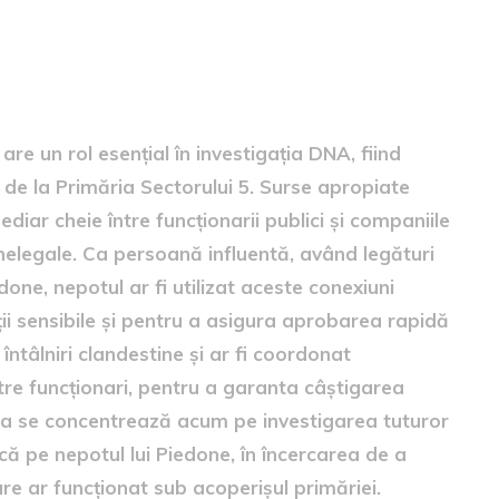
edone
are un rol esențial în investigația DNA, fiind
le de la Primăria Sectorului 5. Surse apropiate
diar cheie între funcționarii publici și companiile
nelegale. Ca persoană influentă, având legături
one, nepotul ar fi utilizat aceste conexiuni
ții sensibile și pentru a asigura aprobarea rapidă
întâlniri clandestine și ar fi coordonat
ătre funcționari, pentru a garanta câștigarea
gația se concentrează acum pe investigarea tuturor
lică pe nepotul lui Piedone, în încercarea de a
are ar funcționat sub acoperișul primăriei.