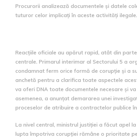
Procurorii analizează documentele și datele col
tuturor celor implicați în aceste activități ilegale
Reacții și consecințe oficiale
Reacțiile oficiale au apărut rapid, atât din partea 
centrale. Primarul interimar al Sectorului 5 a o
condamnat ferm orice formă de corupție și a su
anchetă pentru a clarifica toate aspectele aceste
va oferi DNA toate documentele necesare și va s
asemenea, a anunțat demararea unei investigați
proceselor de atribuire a contractelor publice în
La nivel central, ministrul justiției a făcut apel 
lupta împotriva corupției rămâne o prioritate pe