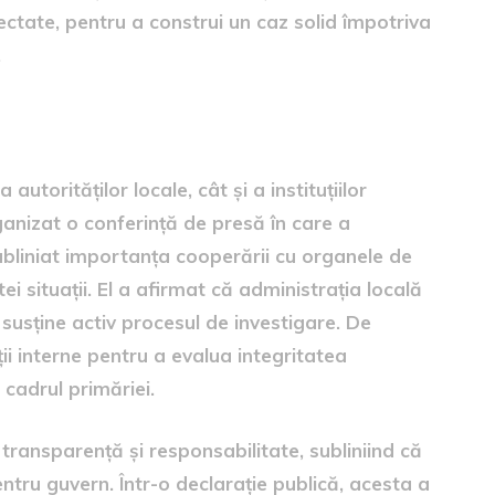
ectate, pentru a construi un caz solid împotriva
.
autorităților locale, cât și a instituțiilor
rganizat o conferință de presă în care a
bliniat importanța cooperării cu organele de
i situații. El a afirmat că administrația locală
usține activ procesul de investigare. De
i interne pentru a evalua integritatea
 cadrul primăriei.
la transparență și responsabilitate, subliniind că
ntru guvern. Într-o declarație publică, acesta a