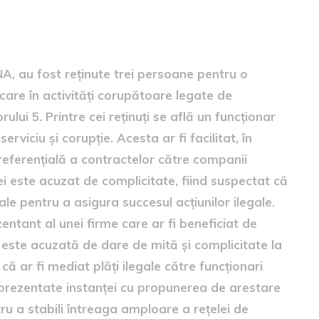
uzații
NA, au fost reținute trei persoane pentru o
care în activități corupătoare legate de
ului 5. Printre cei reținuți se află un funcționar
rviciu și corupție. Acesta ar fi facilitat, în
eferențială a contractelor către companii
ei este acuzat de complicitate, fiind suspectat că
iale pentru a asigura succesul acțiunilor ilegale.
ntant al unei firme care ar fi beneficiat de
este acuzată de dare de mită și complicitate la
că ar fi mediat plăți ilegale către funcționari
fi prezentate instanței cu propunerea de arestare
ru a stabili întreaga amploare a rețelei de