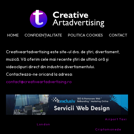
HOME
CONFIDENȚIALITATE
POLITICA COOKIES
CONTACT
Creativeartadvertising este site-ul dvs. de știri, divertisment,
muzică. Vă oferim cele mai recente știri de ultimă oră și
videoclipuri direct din industria divertismentului.
Contacteaza-ne oricand la adresa:
contact@creativeartadvertising.ro
- Ai nevoie de transport aeroport in Anglia? Încearcă
Airport Taxi
London
. Calitate la prețul corect.
- Companie specializata in tranzactionarea de
Criptomonede
si