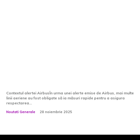
Companiile aeriene anulează zboruri
după avertismentul Airbus: Air
France suspendă 35 de curse; Wizz
Air, Lufthansa, Easy Jet, impactate
Contextul alertei AirbusÎn urma unei alerte emise de Airbus, mai multe
linii aeriene au fost obligate să ia măsuri rapide pentru a asigura
respectarea...
Noutati Generale
28 noiembrie 2025