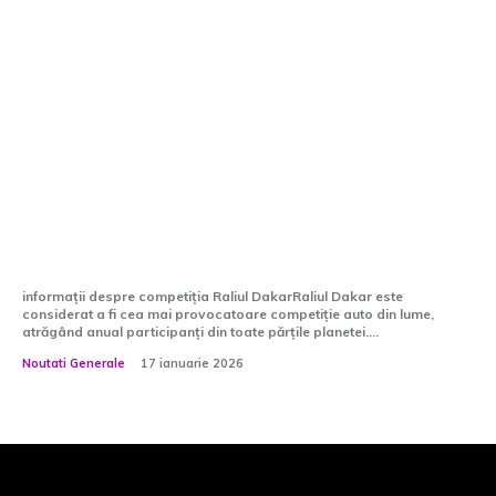
Dacia a obținut victoria în Raliul
Dakar, cea mai provocatoare
competiție auto la nivel mondial.
informații despre competiția Raliul DakarRaliul Dakar este
considerat a fi cea mai provocatoare competiție auto din lume,
atrăgând anual participanți din toate părțile planetei....
Noutati Generale
17 ianuarie 2026