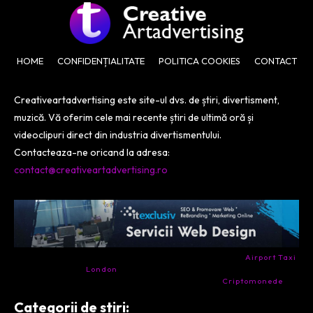
HOME
CONFIDENȚIALITATE
POLITICA COOKIES
CONTACT
Creativeartadvertising este site-ul dvs. de știri, divertisment,
muzică. Vă oferim cele mai recente știri de ultimă oră și
videoclipuri direct din industria divertismentului.
Contacteaza-ne oricand la adresa:
contact@creativeartadvertising.ro
- Ai nevoie de transport aeroport in Anglia? Încearcă
Airport Taxi
London
. Calitate la prețul corect.
- Companie specializata in tranzactionarea de
Criptomonede
si
infrastructura blockchain.
Categorii de stiri: