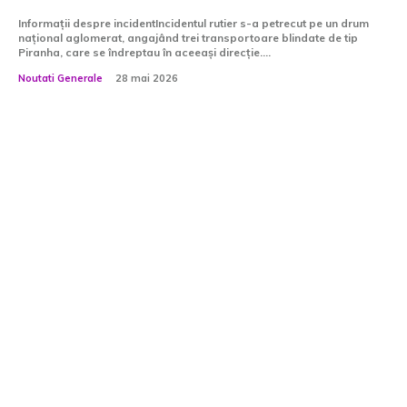
Informații despre incidentIncidentul rutier s-a petrecut pe un drum
național aglomerat, angajând trei transportoare blindate de tip
Piranha, care se îndreptau în aceeași direcție....
Noutati Generale
28 mai 2026