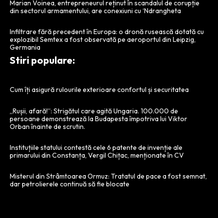
Marian Voinea, entrepreneurul reținut în scandalul de corupție
din sectorul armamentului, are conexiuni cu ‘Ndrangheta
Infiltrare fără precedent în Europa: o dronă rusească dotată cu
explozibil Semtex a fost observată pe aeroportul din Leipzig,
Germania
Stiri populare:
Cum îți asigură rulourile exterioare confortul și securitatea
„Rușii, afară!”: Strigătul care agită Ungaria. 100.000 de
persoane demonstrează la Budapesta împotriva lui Viktor
Orban înainte de scrutin.
Instituțiile statului contestă cele 6 patente de invenție ale
primarului din Constanța, Vergil Chițac, menționate în CV
Misterul din Strâmtoarea Ormuz: Tratatul de pace a fost semnat,
dar petrolierele continuă să fie blocate