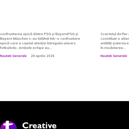
prima manșă a
conflictul
semifinalelor Ligii
Cristian
Campionilor
Dispun d
confruntarea epică dintre PSG și BayernPSG și
Cvartetul de fier
Bayern München s-au întâlnit într-o confruntare
constituie o ali
epică care a captat atenția întregului univers
entități puternic
fotbalistic. Ambele echipe au...
în modelarea...
Noutati Generale
28 aprilie 2026
Noutati Generale