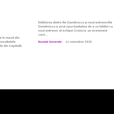
de Davide Ancelotti de la
gerilor
Real Madrid
le va lua
Întâlnirea dintre Ilie Dumitrescu și noul antrenorIlie
Dumitrescu a avut oportunitatea de a se întâlni cu
noul antrenor al echipei Craiova, un eveniment
care...
e în masă din
rezultatele
Noutati Generale
11 noiembrie 2025
e din Capitală.
6