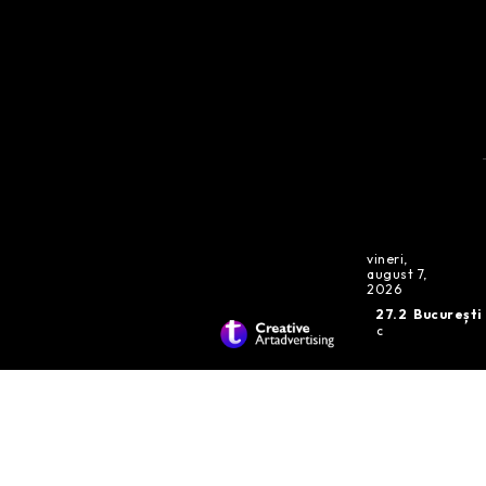
vineri,
august 7,
2026
27.2
București
C