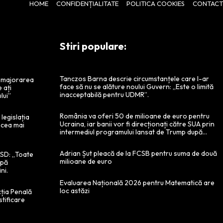
HOME
CONFIDENȚIALITATE
POLITICA COOKIES
CONTACT
Stiri populare:
Tanczos Barna descrie circumstanțele care l-ar
a majorarea
face să nu se alăture noului Guvern: „Este o limită
e ați
inacceptabilă pentru UDMR”.
lui”
România va oferi 50 de milioane de euro pentru
legislația
Ucraina, iar banii vor fi direcționați către SUA prin
 cea mai
intermediul programului lansat de Trump după...
Adrian Șut pleacă de la FCSB pentru suma de două
 PSD: „Toate
milioane de euro
ipă
ni.
Evaluarea Națională 2026 pentru Matematică are
loc astăzi
cția Penală
stificare