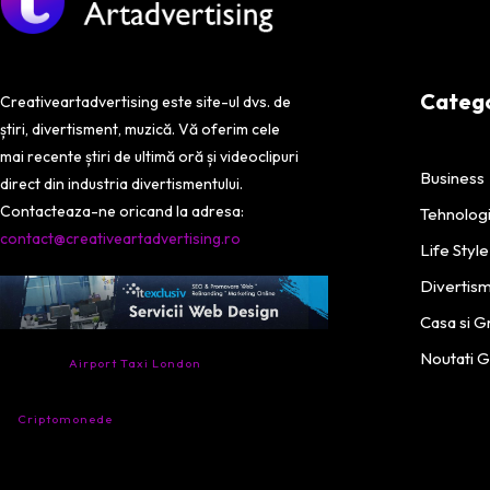
Categor
Creativeartadvertising este site-ul dvs. de
știri, divertisment, muzică. Vă oferim cele
mai recente știri de ultimă oră și videoclipuri
Business
direct din industria divertismentului.
Contacteaza-ne oricand la adresa:
Tehnolog
contact@creativeartadvertising.ro
Life Style
Divertis
Casa si G
- Ai nevoie de transport aeroport in Anglia?
Noutati 
Încearcă
Airport Taxi London
. Calitate la prețul
corect.
- Companie specializata in tranzactionarea de
Criptomonede
si infrastructura blockchain.