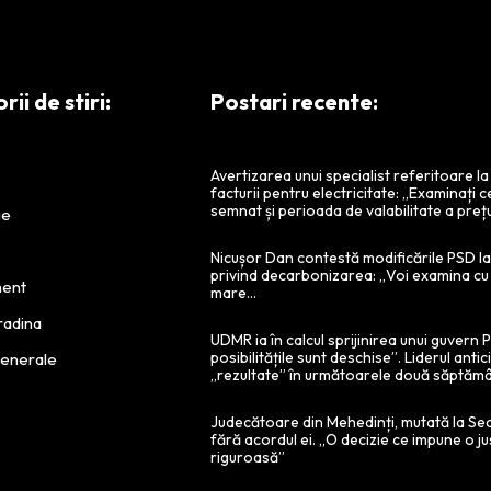
ii de stiri:
Postari recente:
Avertizarea unui specialist referitoare l
facturii pentru electricitate: „Examinați c
semnat și perioada de valabilitate a prețu
ie
Nicușor Dan contestă modificările PSD la 
privind decarbonizarea: „Voi examina cu
ment
mare…
radina
UDMR ia în calcul sprijinirea unui guvern
posibilitățile sunt deschise”. Liderul antic
Generale
„rezultate” în următoarele două săptămâ
Judecătoare din Mehedinți, mutată la Se
fără acordul ei. „O decizie ce impune o ju
riguroasă”