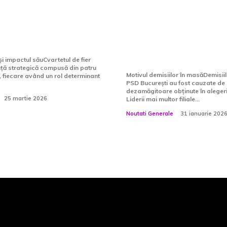
ui din Iran.
după rezultatul
 Diaconescu:
nefavorabil al ale
e o…
din Capitală. Cine 
locul...
 și impactul săuCvartetul de fier
anță strategică compusă din patru
Motivul demisiilor în masăDemisiil
e, fiecare având un rol determinant
PSD București au fost cauzate de 
dezamăgitoare obținute în alegeril
25 martie 2026
Liderii mai multor filiale...
Noutati Generale
31 ianuarie 202