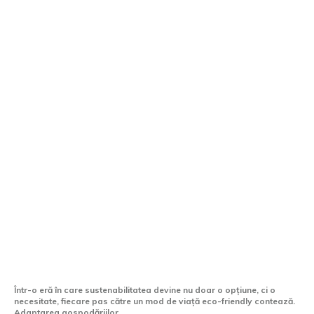
Sisteme eco-friendly pentru o casă
verde
Într-o eră în care sustenabilitatea devine nu doar o opțiune, ci o
necesitate, fiecare pas către un mod de viață eco-friendly contează.
Adaptarea gospodăriilor...