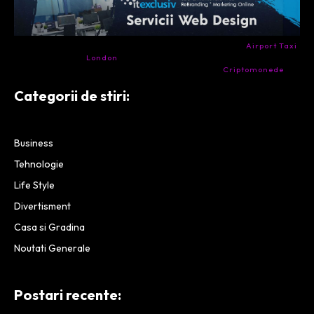
- Ai nevoie de transport aeroport in Anglia? Încearcă
Airport Taxi
London
. Calitate la prețul corect.
- Companie specializata in tranzactionarea de
Criptomonede
si
infrastructura blockchain.
Categorii de stiri:
Business
Tehnologie
Life Style
Divertisment
Casa si Gradina
Noutati Generale
Postari recente: