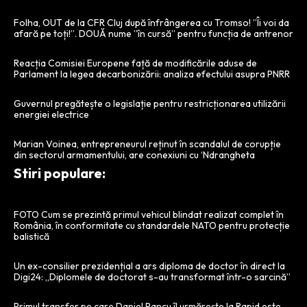
Folha, OUT de la CFR Cluj după înfrângerea cu Tromso! ”Îi voi da
afară pe toți!”. DOUĂ nume ”în cursă” pentru funcția de antrenor
Reacția Comisiei Europene față de modificările aduse de
Parlament la legea decarbonizării: analiza efectului asupra PNRR
Guvernul pregătește o legislație pentru restricționarea utilizării
energiei electrice
Marian Voinea, entrepreneurul reținut în scandalul de corupție
din sectorul armamentului, are conexiuni cu ‘Ndrangheta
Stiri populare:
FOTO Cum se prezintă primul vehicul blindat realizat complet în
România, în conformitate cu standardele NATO pentru protecție
balistică
Un ex-consilier prezidențial a ars diploma de doctor în direct la
Digi24: „Diplomele de doctorat s-au transformat într-o sarcină”
Primul transfer pe care Daniel Pancu îl urmărește la Rapid este