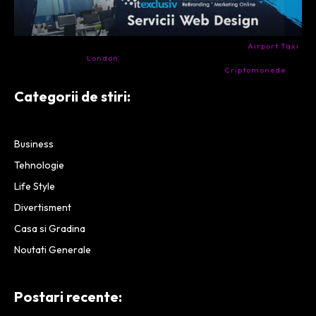
- Ai nevoie de transport aeroport in Anglia? Încearcă
Airport Taxi
London
. Calitate la prețul corect.
- Companie specializata in tranzactionarea de
Criptomonede
si
infrastructura blockchain.
Categorii de stiri:
Business
Tehnologie
Life Style
Divertisment
Casa si Gradina
Noutati Generale
Postari recente: