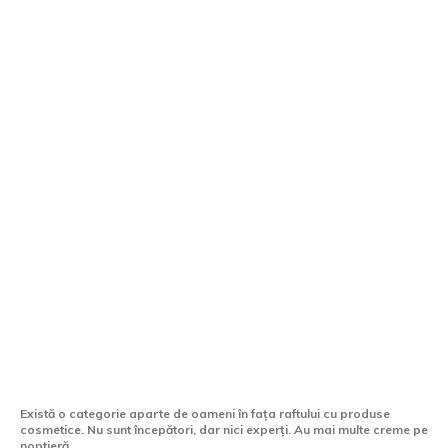
Rutina de îngrijire a pielii — de unde
începi când nu știi de unde să începi
Există o categorie aparte de oameni în fața raftului cu produse
cosmetice. Nu sunt începători, dar nici experți. Au mai multe creme pe
noptieră...