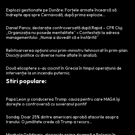
Explozii gestionate pe Dunăre: Forțele armate încearcă să
îndrepte apa spre Cernavodă, după prima explozie…
Daniel Pancu, declarație controversată după Rapid – CFR Cluj:
„Organizația nu posede mentalitate” » Contestații la adresa
managementului: „Numai a dovedit că e înstărită”
Reîntoarcerea opțiunii unui prim-ministru tehnocrat în prim-plan.
Discuții politice cu diverse nume aflate în analiză.
Două elicoptere s-au ciocnit în Grecia în timpul operațiunii de
intervenție la un incendiu puternic.
Stiri populare:
Papa Leon și conducerea Trump: cauza pentru care MAGA își
dorește o controversă cu suveranul pontif
Sondaj: Doar 25% dintre americani aprobă atacurile asupra
Iranului. O jumătate crede că Trump a recurs…
Mirabela Grădinaru, alongside prima doamnă a Poloniei în