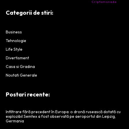
- Companie specializata in tranzactionarea de
Criptomonede
si
infrastructura blockchain.
Categorii de stiri:
Business
Tehnologie
Life Style
Divertisment
Casa si Gradina
Noutati Generale
Postari recente:
Infiltrare fără precedent în Europa: o dronă rusească dotată cu
explozibil Semtex a fost observată pe aeroportul din Leipzig,
Germania