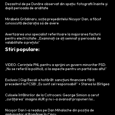
Dezastrul de pe Dunăre observat din spațiu: fotografii înainte și
după perioada de ariditate
Mirabela Grădinaru, soția președintelui Nicușor Dan, a făcut
cunoscută declarația sa de avere
Avertizarea unui specialist referitoare la majorarea facturii
pentru electricitate: „Examinați ce ați semnat și perioada de
valabilitate a prețului”
Stiri populare:
VIDEO: Cerințele PNL pentru a sprijini un guvern minoritar PSD:
„Nu se referă la politică, ci la aspecte pentru un partid sau altul”
Exclusiv | Gigi Becali a hotărât: sancțiuni financiare fără
precedent la FCSB! „Eu sunt cel responsabil!” + Starea lui Bîrligea
Culisele întâlnirilor de la Cotroceni: George Simion a cerut
„curățarea” imaginii AUR și nu i-a avansat propuneri lui…
Nicușor Dan l-a readus pe Dan Mihalache din poziția de
ambasador al României în Cipru