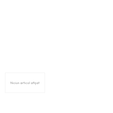
Stiri si noutati despre:
Respect și Demnitate în
Momentele de Adio
Niciun articol afișat