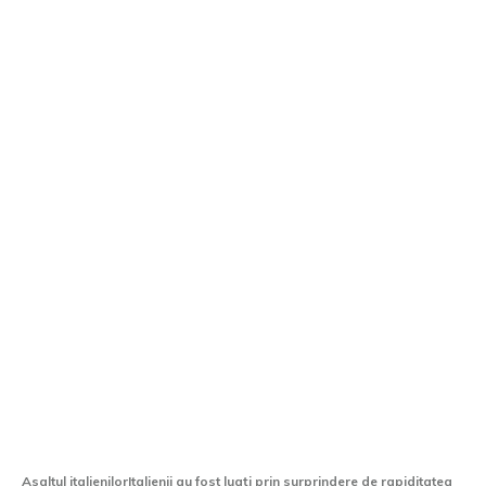
Italienii au reacționat prompt la
acțiunile lui Cristi Chivu: ”Inter a fost
în stare de șoc”
Asaltul italienilorItalienii au fost luați prin surprindere de rapiditatea