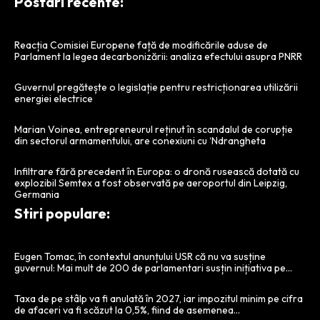
Postari recente:
Reacția Comisiei Europene față de modificările aduse de
Parlament la legea decarbonizării: analiza efectului asupra PNRR
Guvernul pregătește o legislație pentru restricționarea utilizării
energiei electrice
Marian Voinea, entrepreneurul reținut în scandalul de corupție
din sectorul armamentului, are conexiuni cu ‘Ndrangheta
Infiltrare fără precedent în Europa: o dronă rusească dotată cu
explozibil Semtex a fost observată pe aeroportul din Leipzig,
Germania
Stiri populare:
Eugen Tomac, în contextul anunțului USR că nu va susține
guvernul: Mai mult de 200 de parlamentari susțin inițiativa pe…
Taxa de pe stâlp va fi anulată în 2027, iar impozitul minim pe cifra
de afaceri va fi scăzut la 0,5%, fiind de asemenea...