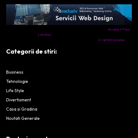
- Ai nevoie de transport aeroport in Anglia? Încearcă
Airport Taxi
London
. Calitate la prețul corect.
- Companie specializata in tranzactionarea de
Criptomonede
si
infrastructura blockchain.
Categorii de stiri:
Business
Tehnologie
Life Style
Divertisment
Casa si Gradina
Noutati Generale