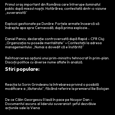
Primul oraș important din România care întrerupe iluminatul
public după miezul nopții. Hotărârea, contestată dintr-o viziune
„suveranistă”
Explozii gestionate pe Dunăre: Forțele armate încearcă să
îndrepte apa spre Cernavodă, după prima explozie…
Daniel Pancu, declarație controversată după Rapid – CFR Cluj:
„Organizația nu posede mentalitate” » Contestații la adresa
managementului: „Numai a dovedit că e înstărită”
Reîntoarcerea opțiunii unui prim-ministru tehnocrat în prim-plan.
Discuții politice cu diverse nume aflate în analiză.
Stiri populare:
Reacția lui Sorin Grindeanu la întrebarea privind o posibilă
modificare a „lăutarului”, făcând referire la premierul Ilie Bolojan
De ce Călin Georgescu îl lasă în pace pe Nicușor Dan –
Documentul ascuns al liderului suveranist: șeful dezvăluie
acțiunile sale la Viena