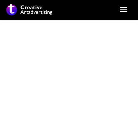
Stiri si noutati despre:
presă crypto independentă