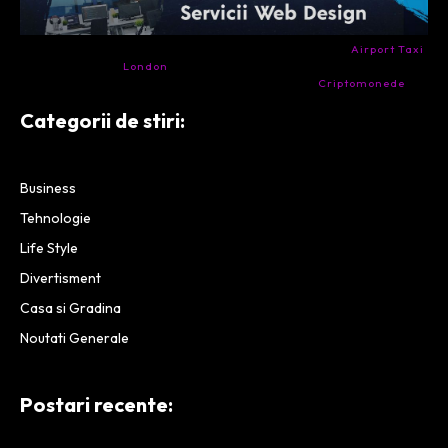
- Ai nevoie de transport aeroport in Anglia? Încearcă
Airport Taxi
London
. Calitate la prețul corect.
- Companie specializata in tranzactionarea de
Criptomonede
si
infrastructura blockchain.
Categorii de stiri:
Business
Tehnologie
Life Style
Divertisment
Casa si Gradina
Noutati Generale
Postari recente: