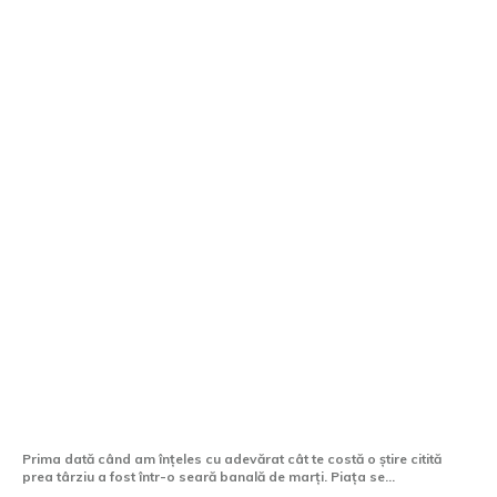
Cele mai bune surse de știri crypto
pentru un trader activ din România
Prima dată când am înțeles cu adevărat cât te costă o știre citită
prea târziu a fost într-o seară banală de marți. Piața se...