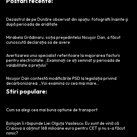
Postari recente:
Dezastrul de pe Dunăre observat din spațiu: fotografii înainte și
după perioada de ariditate
Mirabela Grădinaru, soția președintelui Nicușor Dan, a făcut
cunoscută declarația sa de avere
Avertizarea unui specialist referitoare la majorarea facturii
pentru electricitate: „Examinați ce ați semnat și perioada de
valabilitate a prețului”
Nicușor Dan contestă modificările PSD la legislația privind
decarbonizarea: „Voi examina cu cea mai mare…
Stiri populare:
Cum sa alegi cea mai buna optiune de transport
Bolojan îi răspunde Liei Olguța Vasilescu: Eu sunt de vină că
Craiova a obținut 168 milioane euro pentru CET și nu s-a făcut
nimic?