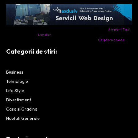
- Ai nevoie de transport aeroport in Anglia? Încearcă
Airport Taxi
London
. Calitate la prețul corect.
- Companie specializata in tranzactionarea de
Criptomonede
si
infrastructura blockchain.
Categorii de stiri:
Business
Tehnologie
Life Style
Divertisment
Casa si Gradina
Noutati Generale