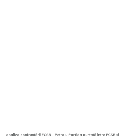
Exclusiv | Ilie Dumitrescu nu l-a
menajat după FCSB – Petrolul:
”Putea să facă mai mult”
analiza confruntării FCSB - PetrolulPartida purtată între FCSB și