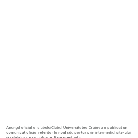
Universitatea Craiova a declarat
oficial noul său goalkeeper
Anunțul oficial al clubuluiClubul Universitatea Craiova a publicat un
comunicat oficial referitor la noul său portar prin intermediul site-ului
și rețelelor de socializare. Reprezentanții...