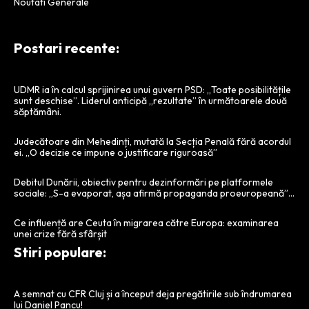
Noutati Generale
Postari recente:
UDMR ia în calcul sprijinirea unui guvern PSD: „Toate posibilitățile
sunt deschise”. Liderul anticipă „rezultate” în următoarele două
săptămâni.
Judecătoare din Mehedinți, mutată la Secția Penală fără acordul
ei. „O decizie ce impune o justificare riguroasă”
Debitul Dunării, obiectiv pentru dezinformări pe platformele
sociale: „S-a evaporat, așa afirmă propaganda proeuropeană”…
Ce influență are Ceuta în migrarea către Europa: examinarea
unei crize fără sfârșit
Stiri populare:
A semnat cu CFR Cluj și a început deja pregătirile sub îndrumarea
lui Daniel Pancu!