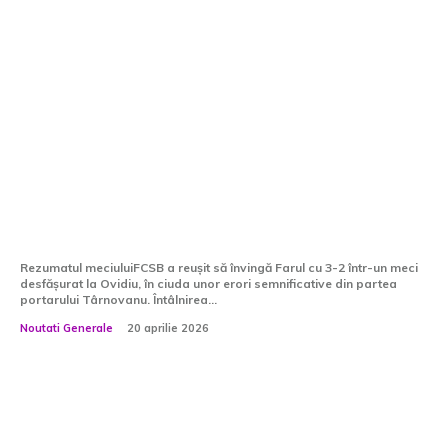
FCSB câștigă împotriva Farului cu 3-
2 » Cadourile lui Târnovanu rămân
neclaimate! Roș-albaștrii obțin o
victorie distractivă la Ovidiu și îi
influențează începutul lui...
Rezumatul meciuluiFCSB a reușit să învingă Farul cu 3-2 într-un meci
desfășurat la Ovidiu, în ciuda unor erori semnificative din partea
portarului Târnovanu. Întâlnirea...
Noutati Generale
20 aprilie 2026