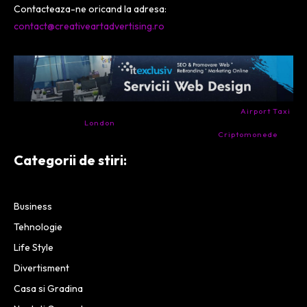
Contacteaza-ne oricand la adresa:
contact@creativeartadvertising.ro
- Ai nevoie de transport aeroport in Anglia? Încearcă
Airport Taxi
London
. Calitate la prețul corect.
- Companie specializata in tranzactionarea de
Criptomonede
si
infrastructura blockchain.
Categorii de stiri:
Business
Tehnologie
Life Style
Divertisment
Casa si Gradina