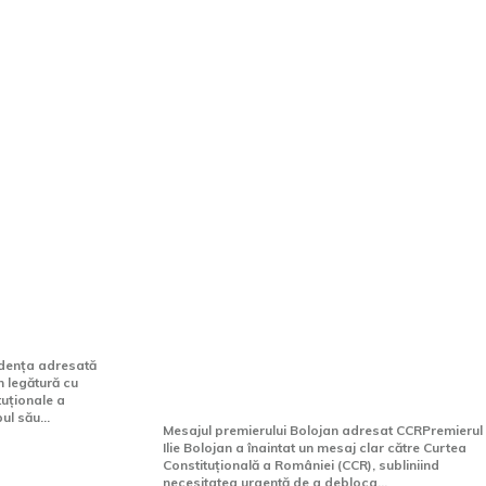
ește
DOCUMENT Premierul
ată CCR
Bolojan, comunicare către
saj către
președintele Curții
se face
Constituționale referitoare
une”
la pensiile magistraților /
Proiectul stagnează la
ondența adresată
în legătură cu
CCR, după 4 întârzieri
tuționale a
ul său...
Mesajul premierului Bolojan adresat CCRPremierul
Ilie Bolojan a înaintat un mesaj clar către Curtea
Constituțională a României (CCR), subliniind
necesitatea urgentă de a debloca...