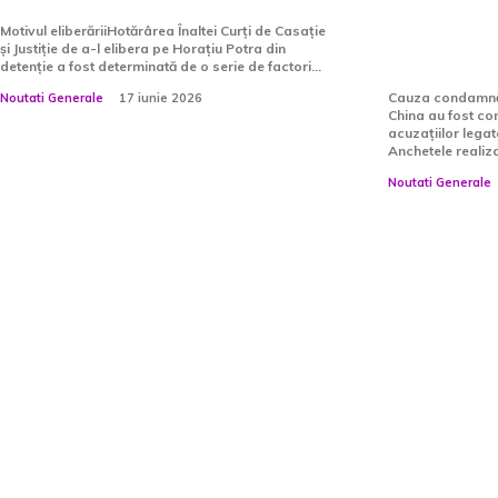
momentan
Motivul eliberăriiHotărârea Înaltei Curți de Casație
și Justiție de a-l elibera pe Horațiu Potra din
execuția
detenție a fost determinată de o serie de factori...
Cauza condamnării
Noutati Generale
17 iunie 2026
China au fost c
acuzațiilor legat
Anchetele realiza
Noutati Generale