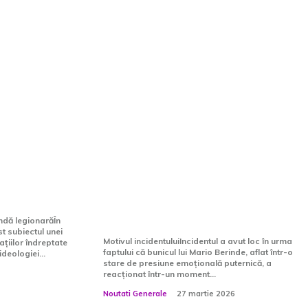
eușește
Bunicul lui Mario Berinde,
darea
aflat sub supraveghere
 în
judiciară după ce a
iile de
agresat-o pe mama unuia
onară…
dintre criminalii nepotului
său
ndă legionarăÎn
st subiectul unei
Motivul incidentuluiIncidentul a avut loc în urma
țiilor îndreptate
faptului că bunicul lui Mario Berinde, aflat într-o
deologiei...
stare de presiune emoțională puternică, a
reacționat într-un moment...
Noutati Generale
27 martie 2026