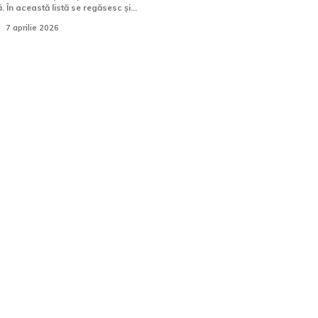
 În această listă se regăsesc și...
7 aprilie 2026
cușor Dan a avut
Răsturnare de