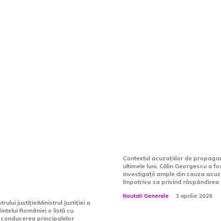
Justiției înaintă
Călin Georgescu r
telui Dan
să obțină suspen
e pentru
controlului judiciar
entul
legătură cu acuzaț
or, inclusiv
propagandă legi
le propuse care
Contextul acuzațiilor de propaga
ultimele luni, Călin Georgescu a fo
 aviz negativ din
investigații ample din cauza acuza
CSM.
împotriva sa privind răspândirea i
Noutati Generale
3 aprilie 2026
ului justițieiMinistrul Justiției a
ntelui României o listă cu
u conducerea principalelor