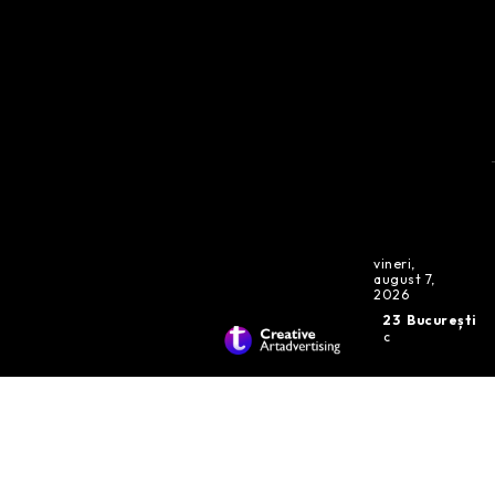
vineri,
august 7,
2026
23
București
C