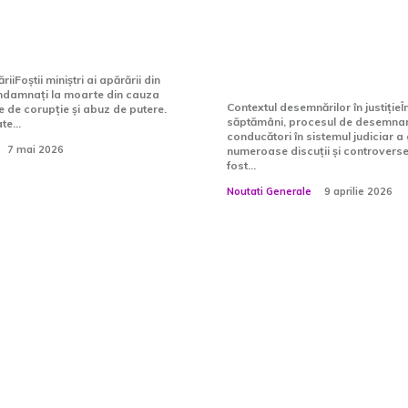
 să evite
efectuate de Nicu
.
„Dorința procurori
fost complet ascu
Foștii miniștri ai apărării din
ondamnați la moarte din cauza
Contextul desemnărilor în justițieÎ
e de corupție și abuz de putere.
săptămâni, procesul de desemnar
te...
conducători în sistemul judiciar a
7 mai 2026
numeroase discuții și controverse.
fost...
Noutati Generale
9 aprilie 2026