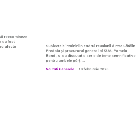
ul lui
Justiției: Cătălin Predoiu,
 Dosarul
conversații cu procurorul
general al SUA, Pamela
Bondi
 să reexamineze
e au fost
Subiectele întâlniriiÎn cadrul reuniunii dintre Cătălin
ea afecta
Predoiu și procurorul general al SUA, Pamela
Bondi, s-au discutat o serie de teme semnificative
pentru ambele părți....
Noutati Generale
19 februarie 2026