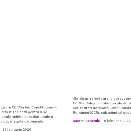
 unui magistrat de
Ilie Bolojan lămur
nainte de
scrisoarea adres
a Curții privind
și transmite un me
judecătorilor,
Lia Savonea: „Nu 
 amânată cu două
referire la o presi
Clarificări referitoare la coresp
CCRIlie Bolojan a oferit explicații 
ărârii CCRCurtea Constituțională
scrisoarea adresată Curții Consti
 a fost sesizată pentru a se
României (CCR), subliniind că scop
conformității constituționale a
Noutati Generale
9 februarie 2026
slative legate de pensiile...
10 februarie 2026