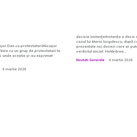
re cu protestatarii
circumstanțe în caz
roceni referitor la
Mario Iorgulescu:
de la Parchete:
va fi revizuit
 o sută de ori...
decizia instanțeiInstanța a decis
cazul lui Mario Iorgulescu, după c
cușor Dan cu protestatariiNicușor
prezentate noi dovezi care ar put
lnire cu un grup de protestatari la
verdictul inicial. Hotărârea...
i, unde aceștia și-au exprimat
Noutati Generale
4 martie 2026
6 martie 2026