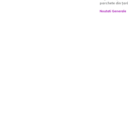
parchete din țară.
Noutati Generale
A decedat Robert Mueller,
VIDEO Ni