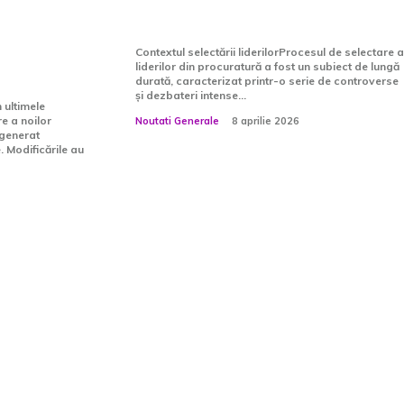
șor Dan:
politică
lor nu a
Contextul selectării liderilorProcesul de selectare a
liderilor din procuratură a fost un subiect de lungă
ltată”
durată, caracterizat printr-o serie de controverse
și dezbateri intense...
n ultimele
e a noilor
Noutati Generale
8 aprilie 2026
 generat
 Modificările au