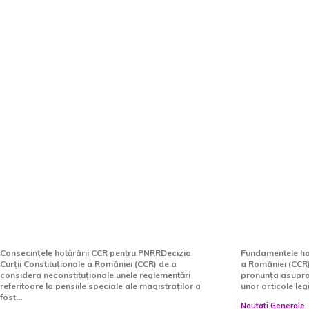
Comisia Europeană „a
Acțiunile
acceptat” hotărârea CCR
la CCR î
privind pensiile speciale
întâlnire
ale judecătorilor. Ce
pensiile 
soartă vor avea milioanele
hotărâre
înghețate în PNRR
luni
Consecințele hotărârii CCR pentru PNRRDecizia
Fundamentele hot
Curții Constituționale a României (CCR) de a
a României (CCR)
considera neconstituționale unele reglementări
pronunța asupra 
referitoare la pensiile speciale ale magistraților a
unor articole legi
fost...
Noutati Generale