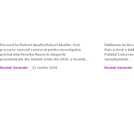
procurorul care a cercetat
o întâlni
amestecul Rusiei în
de la Cot
alegerile din SUA din 2016.
numirile 
Trump…
„Dețin de
Decesul lui Robert MuellerRobert Mueller, fost
Întâlnirea lui Ni
procuror special cunoscut pentru investigația
Dan a avut o întâ
privind interferența Rusiei în alegerile
Palatul Cotrocen
prezidențiale din Statele Unite din 2016, a încetat...
nemulțumirile...
Noutati Generale
21 martie 2026
Noutati Generale