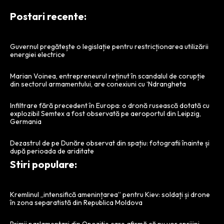
Postari recente:
Guvernul pregătește o legislație pentru restricționarea utilizării
energiei electrice
Marian Voinea, entrepreneurul reținut în scandalul de corupție
din sectorul armamentului, are conexiuni cu ‘Ndrangheta
Infiltrare fără precedent în Europa: o dronă rusească dotată cu
explozibil Semtex a fost observată pe aeroportul din Leipzig,
Germania
Dezastrul de pe Dunăre observat din spațiu: fotografii înainte și
după perioada de ariditate
Stiri populare:
Kremlinul „intensifică amenințarea” pentru Kiev: soldați și drone
în zona separatistă din Republica Moldova
Primii parlamentari din Opoziție care afirmă că nu vor sprijini