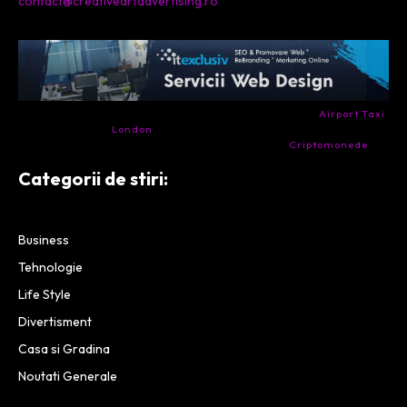
contact@creativeartadvertising.ro
- Ai nevoie de transport aeroport in Anglia? Încearcă
Airport Taxi
London
. Calitate la prețul corect.
- Companie specializata in tranzactionarea de
Criptomonede
si
infrastructura blockchain.
Categorii de stiri:
Business
Tehnologie
Life Style
Divertisment
Casa si Gradina
Noutati Generale