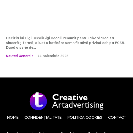
Exclusiv | Gigi Becali a hotărât:
sancțiuni financiare fără precedent
la FCSB! „Eu sunt cel responsabil!” +
Starea lui Bîrligea
Decizia lui Gigi BecaliGigi Becali, renumit pentru abordarea sa
sinceră și fermă, a luat o hotărâre semnificativă privind echipa FCSB.
După o serie de...
Noutati Generale
11 noiembrie 2025
HOME
CONFIDENȚIALITATE
POLITICA COOKIES
CONTACT