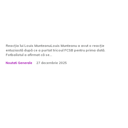
Louis Munteanu, reacție preliminară
după ce a purtat tricoul FCSB:
„Acesta a fost motivul acțiunii mele!”
Reacția lui Louis MunteanuLouis Munteanu a avut o reacție
entuziastă după ce a purtat tricoul FCSB pentru prima dată.
Fotbalistul a afirmat că se...
Noutati Generale
27 decembrie 2025