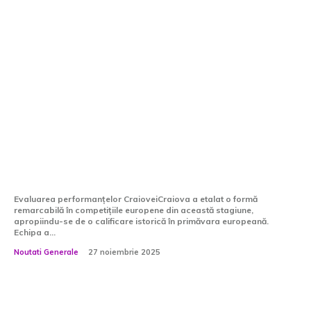
Experții au hotărât: Craiova se află
aproape de primăvara europeană!
Scenariul singular pentru ca FCSB să
se califice.
Evaluarea performanțelor CraioveiCraiova a etalat o formă
remarcabilă în competițiile europene din această stagiune,
apropiindu-se de o calificare istorică în primăvara europeană.
Echipa a...
Noutati Generale
27 noiembrie 2025