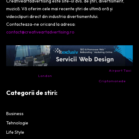
Creativeartadvertising este site-ul dvs. de știri, divertisment,
muzică. Vă oferim cele mai recente știri de ultimă oră și
videoclipuri direct din industria divertismentului.
Contacteaza-ne oricand la adresa:
contact@creativeartadvertising.ro
- Ai nevoie de transport aeroport in Anglia? Încearcă
Airport Taxi
London
. Calitate la prețul corect.
- Companie specializata in tranzactionarea de
Criptomonede
si
infrastructura blockchain.
Categorii de stiri:
Business
Tehnologie
Life Style