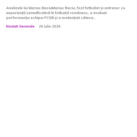
Analizele lui Marius BaciuMarius Baciu, fost fotbalist și antrenor cu
experiență semnificativă în fotbalul românesc, a evaluat
performanța echipei FCSB și a evidențiat câteva...
Noutati Generale
26 iulie 2026