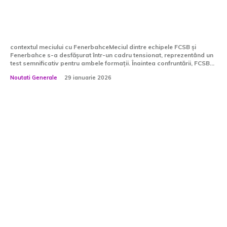
„I-am comunicat și patronului: el
merită să fie pe teren!”
contextul meciului cu FenerbahceMeciul dintre echipele FCSB și
Fenerbahce s-a desfășurat într-un cadru tensionat, reprezentând un
test semnificativ pentru ambele formații. Înaintea confruntării, FCSB...
Noutati Generale
29 ianuarie 2026