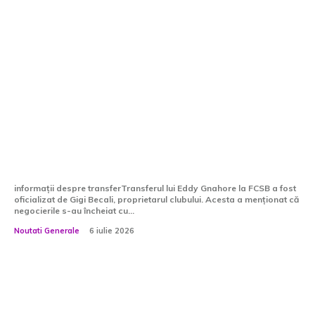
BOMBĂ: Eddy Gnahore înapoi la
FCSB! Gigi Becali a declarat
transferul: „E finalizat”
informații despre transferTransferul lui Eddy Gnahore la FCSB a fost
oficializat de Gigi Becali, proprietarul clubului. Acesta a menționat că
negocierile s-au încheiat cu...
Noutati Generale
6 iulie 2026