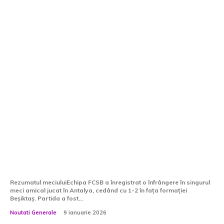
FCSB – Beșiktaș 1-2. Campioana a
cunoscut o înfrângere în singura
partidă amicală disputată în
Antalya.
Rezumatul meciuluiEchipa FCSB a înregistrat o înfrângere în singurul
meci amical jucat în Antalya, cedând cu 1-2 în fața formației
Beșiktaș. Partida a fost...
Noutati Generale
9 ianuarie 2026