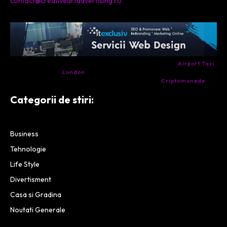
contact@creativeartadvertising.ro
- Ai nevoie de transport aeroport in Anglia? Încearcă
Airport Taxi
London
. Calitate la prețul corect.
- Companie specializata in tranzactionarea de
Criptomonede
si
infrastructura blockchain.
Categorii de stiri:
Business
Tehnologie
Life Style
Divertisment
Casa si Gradina
Noutati Generale