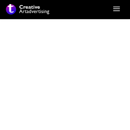
Stiri si noutati despre:
excavație