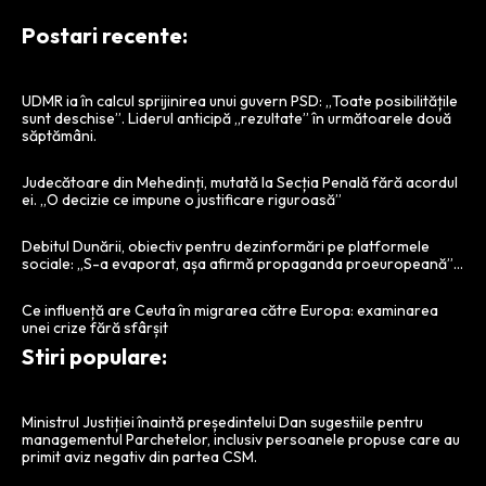
Postari recente:
UDMR ia în calcul sprijinirea unui guvern PSD: „Toate posibilitățile
sunt deschise”. Liderul anticipă „rezultate” în următoarele două
săptămâni.
Judecătoare din Mehedinți, mutată la Secția Penală fără acordul
ei. „O decizie ce impune o justificare riguroasă”
Debitul Dunării, obiectiv pentru dezinformări pe platformele
sociale: „S-a evaporat, așa afirmă propaganda proeuropeană”…
Ce influență are Ceuta în migrarea către Europa: examinarea
unei crize fără sfârșit
Stiri populare:
Ministrul Justiției înaintă președintelui Dan sugestiile pentru
managementul Parchetelor, inclusiv persoanele propuse care au
primit aviz negativ din partea CSM.