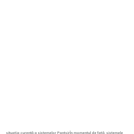
Aproximativ 50% din sistemele
antiaeriene Pantsir ale Rusiei […] |
Monitorul Apărării și Securității
situația curentă a sistemelor PantsirÎn momentul de față, sistemele