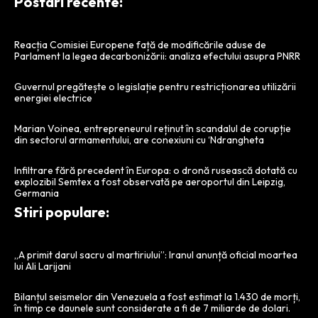
Postari recente:
Reacția Comisiei Europene față de modificările aduse de
Parlament la legea decarbonizării: analiza efectului asupra PNRR
Guvernul pregătește o legislație pentru restricționarea utilizării
energiei electrice
Marian Voinea, entrepreneurul reținut în scandalul de corupție
din sectorul armamentului, are conexiuni cu ‘Ndrangheta
Infiltrare fără precedent în Europa: o dronă rusească dotată cu
explozibil Semtex a fost observată pe aeroportul din Leipzig,
Germania
Stiri populare:
„A primit darul sacru al martiriului”: Iranul anunță oficial moartea
lui Ali Larijani
Bilanțul seismelor din Venezuela a fost estimat la 1.430 de morți,
în timp ce daunele sunt considerate a fi de 7 miliarde de dolari.