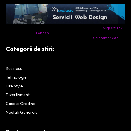
- Ai nevoie de transport aeroport in Anglia? Încearcă
Airport Taxi
London
. Calitate la prețul corect.
- Companie specializata in tranzactionarea de
Criptomonede
si
infrastructura blockchain.
Categorii de stiri:
Business
Tehnologie
Life Style
Divertisment
Casa si Gradina
Noutati Generale