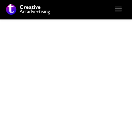
Stiri si noutati despre:
camin de batrani