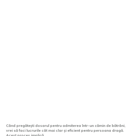
Ce documente sunt necesare pentru
înscrierea într-un cămin de bătrâni?
Când pregătești dosarul pentru admiterea într-un cămin de bătrâni,
vrei să faci lucrurile cât mai clar și eficient pentru persoana dragă.
Acest proces implică...