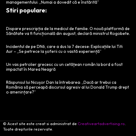
managementului: „Numai a dovedit că e înstărită”
Stiri populare:
Dispare prescripția de la medicul de familie. O nouă platformă de
Sănătate va fi funcțională din august, declară ministrul Rogobete.
Incidentul de pe DN6, care a dus la 7 decese: Explicațiile lui Titi
Aur – „Se petrece la șoferii cu o vastă experiență”
Un vas petrolier grecesc cu un cetățean român la bord a fost
impactat în Marea Neagră
Răspunsul lui Nicușor Dan la întrebarea: „Dacă ar trebui ca
România să perceapă discursul agresiv al lui Donald Trump drept
o amenințare?”
© Acest site este creat si administrat de
Creativeartadvertising.ro
.
Toate drepturile rezervate.