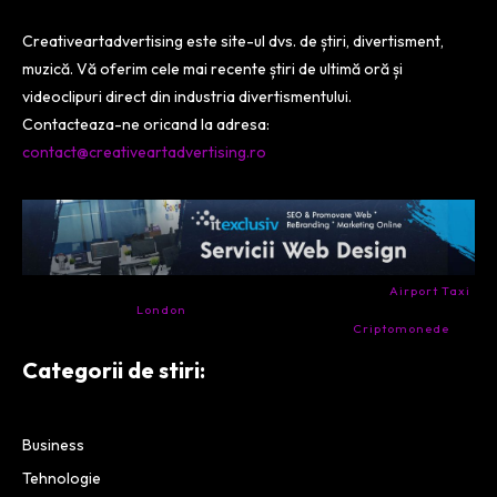
Creativeartadvertising este site-ul dvs. de știri, divertisment,
muzică. Vă oferim cele mai recente știri de ultimă oră și
videoclipuri direct din industria divertismentului.
Contacteaza-ne oricand la adresa:
contact@creativeartadvertising.ro
- Ai nevoie de transport aeroport in Anglia? Încearcă
Airport Taxi
London
. Calitate la prețul corect.
- Companie specializata in tranzactionarea de
Criptomonede
si
infrastructura blockchain.
Categorii de stiri:
Business
Tehnologie