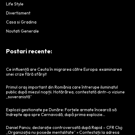
Life Style
Divertisment
Casa si Gradina
Noutati Generale
Postari recente:
Ce influență are Ceuta în migrarea către Europa: examinarea
unei crize fără sfârșit
Primul oraș important din România care întrerupe iluminatul
public după miezul nopții. Hotărârea, contestată dintr-o viziune
„suveranistă”
Explozii gestionate pe Dunăre: Forțele armate încearcă să
îndrepte apa spre Cernavodă, după prima explozie…
Daniel Pancu, declarație controversată după Rapid – CFR Cluj:
„Organizația nu posede mentalitate” » Contestații la adresa