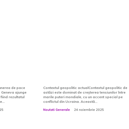
A-
Propunerea Europeană de
opus la
Pace Publicată: Conținutul
ul în 19
Complet al Alternativelor
ărârile
la Înțelegerea SUA-Rusia
mează
privind Ucraina
unerea de pace
Contextul geopolitic actualContextul geopolitic de
a Geneva ajunge
astăzi este dominat de creșterea tensiunilor între
fiind rezultatul
marile puteri mondiale, cu un accent special pe
...
conflictul din Ucraina. Această...
25
Noutati Generale
24 noiembrie 2025