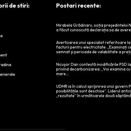
ii de stiri:
Postari recente:
Mirabela Grădinaru, soția președintelui 
a făcut cunoscută declarația sa de aver
ie
Avertizarea unui specialist referitoare l
facturii pentru electricitate: „Examinați c
semnat și perioada de valabilitate a prețu
ment
radina
Nicușor Dan contestă modificările PSD la 
privind decarbonizarea: „Voi examina cu
mare…
Generale
UDMR ia în calcul sprijinirea unui guvern
posibilitățile sunt deschise”. Liderul antic
„rezultate” în următoarele două săptămâ