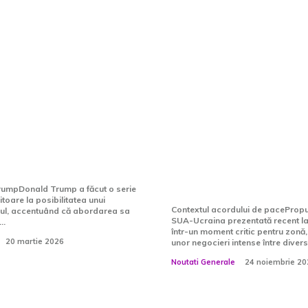
ă Donald Trump în
Planul de pace SU
 cu un acord de
Ucraina recent pr
anul: „Îți distrugi
Geneva: Document
ente dușmanul”
puncte amână hot
esențiale / Ce ur
 TrumpDonald Trump a făcut o serie
itoare la posibilitatea unui
Contextul acordului de paceProp
anul, accentuând că abordarea sa
SUA-Ucraina prezentată recent l
..
într-un moment critic pentru zonă, 
20 martie 2026
unor negocieri intense între diverse
Noutati Generale
24 noiembrie 20