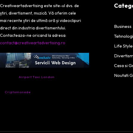
Categor
Creativeartadvertising este site-ul dvs. de
știri, divertisment, muzică. Vă oferim cele
mai recente știri de ultimă oră și videoclipuri
Business
direct din industria divertismentului.
Contacteaza-ne oricand la adresa:
Tehnolog
contact@creativeartadvertising.ro
Life Style
Divertis
Casa si G
- Ai nevoie de transport aeroport in Anglia?
Noutati 
Încearcă
Airport Taxi London
. Calitate la prețul
corect.
- Companie specializata in tranzactionarea de
Criptomonede
si infrastructura blockchain.