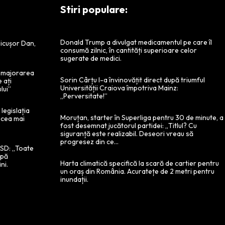
Stiri populare:
Donald Trump a divulgat medicamentul pe care îl
Nicușor Dan,
consumă zilnic, în cantități superioare celor
e
sugerate de medici.
a majorarea
Sorin Cârțu l-a învinovățit direct după triumful
e ați
Universității Craiova împotriva Mainz:
lui”
„Perversitate!”
legislația
Moruțan, starter în Superliga pentru 30 de minute, a
 cea mai
fost desemnat jucătorul partidei: „Titlul? Cu
siguranță este realizabil. Deseori vreau să
progresez din ce...
 PSD: „Toate
ipă
Harta climatică specifică la scară de cartier pentru
ni.
un oraș din România. Acuratețe de 2 metri pentru
inundații.