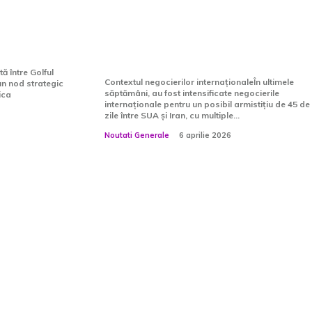
uă să fie
armistițiu de 45 de zile. Ce
informează presa
americană
 între Golful
Contextul negocierilor internaționaleÎn ultimele
un nod strategic
săptămâni, au fost intensificate negocierile
ica
internaționale pentru un posibil armistițiu de 45 de
zile între SUA și Iran, cu multiple...
Noutati Generale
6 aprilie 2026