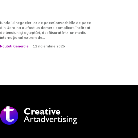
celui care a fost martor în
încăpere
fundalul negocierilor de paceConvorbirile de pace
din Ucraina au fost un demers complicat, încărcat
de tensiuni și așteptări, desfășurat într-un mediu
internațional extrem de...
Noutati Generale
12 noiembrie 2025