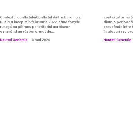
din ziua de sâmbătă.
anticipa.
Contextul conflictuluiConflictul dintre Ucraina și
contextul armistiț
Rusia a început în februarie 2022, când forțele
dintr-o perioadă
rusești au pătruns pe teritoriul ucrainean,
crescânde între S
generând un război armat de...
în atacuri reciproc
Noutati Generale
8 mai 2026
Noutati Generale