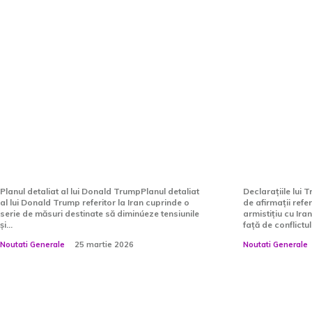
Planul lui Donald Trump în
Ce afirm
15 etape pentru Iran: SUA
legătură
cer un armistițiu de o lună
pace cu Ir
pentru discuții cu…
literalm
Planul detaliat al lui Donald TrumpPlanul detaliat
Declarațiile lui
al lui Donald Trump referitor la Iran cuprinde o
de afirmații refer
serie de măsuri destinate să diminúeze tensiunile
armistițiu cu Ir
și...
față de conflictul.
Noutati Generale
25 martie 2026
Noutati Generale