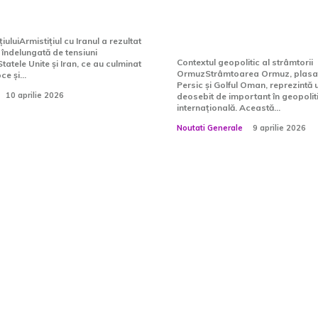
petrolierele contin
blocate
iuluiArmistițiul cu Iranul a rezultat
 îndelungată de tensiuni
Contextul geopolitic al strâmtorii
tatele Unite și Iran, ce au culminat
OrmuzStrâmtoarea Ormuz, plasată
e și...
Persic și Golful Oman, reprezintă 
10 aprilie 2026
deosebit de important în geopolit
internațională. Această...
Noutati Generale
9 aprilie 2026