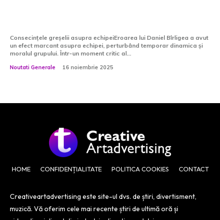
bine, nu este doar o glumă! Nu a
realizat că...
Consecințele greșelii asupra echipeiEroarea lui Daniel Bîrligea a avut
un efect marcant asupra echipei, perturbând temporar dinamica și
moralul grupului. Într-un moment critic al...
Noutati Generale
16 noiembrie 2025
HOME
CONFIDENȚIALITATE
POLITICA COOKIES
CONTACT
Creativeartadvertising este site-ul dvs. de știri, divertisment,
muzică. Vă oferim cele mai recente știri de ultimă oră și