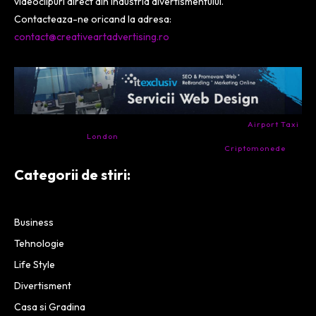
videoclipuri direct din industria divertismentului.
Contacteaza-ne oricand la adresa:
contact@creativeartadvertising.ro
- Ai nevoie de transport aeroport in Anglia? Încearcă
Airport Taxi
London
. Calitate la prețul corect.
- Companie specializata in tranzactionarea de
Criptomonede
si
infrastructura blockchain.
Categorii de stiri:
Business
Tehnologie
Life Style
Divertisment
Casa si Gradina