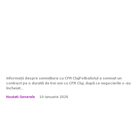
A semnat cu CFR Cluj și a început
deja pregătirile sub îndrumarea lui
Daniel Pancu!
Informații despre semnătura cu CFR ClujFotbalistul a semnat un
contract pe o durată de trei ani cu CFR Cluj, după ce negocierile s-au
încheiat...
Noutati Generale
10 ianuarie 2026